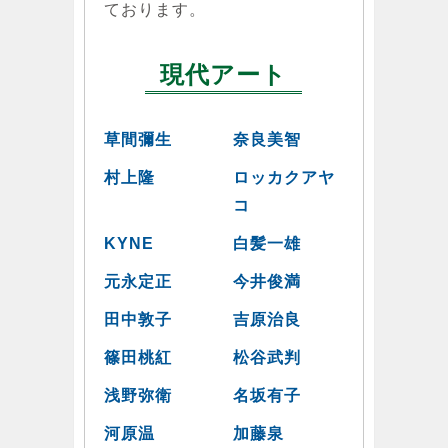
ております。
現代アート
草間彌生
奈良美智
村上隆
ロッカクアヤ
コ
KYNE
白髪一雄
元永定正
今井俊満
田中敦子
吉原治良
篠田桃紅
松谷武判
浅野弥衛
名坂有子
河原温
加藤泉