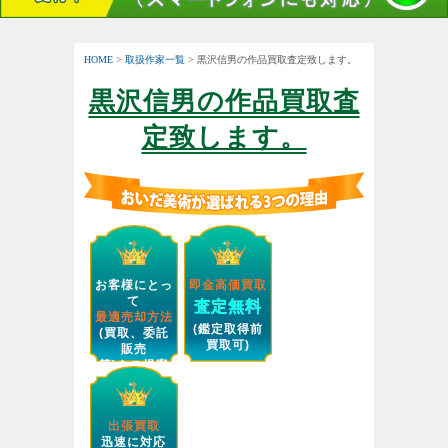
HOME
>
取扱作家一覧
> 黒沢信男の作品買取査定致します。
黒沢信男の作品買取査
定致します。
お客様にとっ
即金高価買取
て
査定無料
最適売却方法
(鑑定取得前
(買取、委託
買取可)
販売
等)をご提案
します。
出張買取
迅速に対応