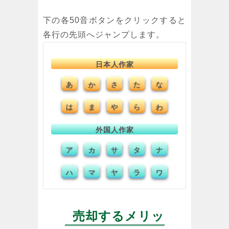
下の各50音ボタンをクリックすると
各行の先頭へジャンプします。
日本人作家
あ
か
さ
た
な
は
ま
や
ら
わ
外国人作家
ア
カ
サ
タ
ナ
ハ
マ
ヤ
ラ
ワ
売却するメリッ