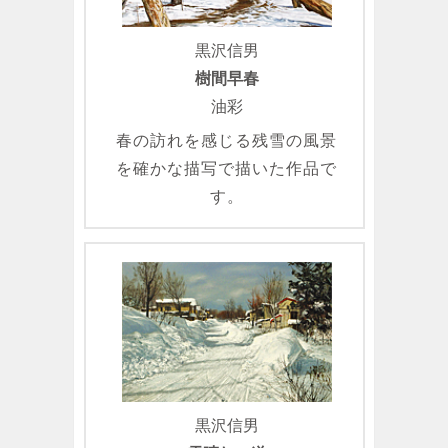
黒沢信男
樹間早春
油彩
春の訪れを感じる残雪の風景
を確かな描写で描いた作品で
す。
黒沢信男