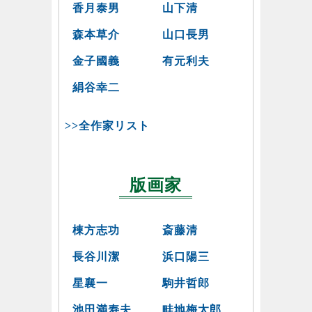
香月泰男
山下清
森本草介
山口長男
金子國義
有元利夫
絹谷幸二
>>全作家リスト
版画家
棟方志功
斎藤清
長谷川潔
浜口陽三
星襄一
駒井哲郎
池田満寿夫
畦地梅太郎