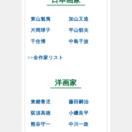
東山魁夷
加山又造
片岡球子
平山郁夫
千住博
中島千波
>>全作家リスト
洋画家
東郷青児
藤田嗣治
荻須高徳
小磯良平
熊谷守一
中川一政