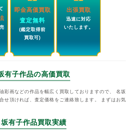
て
即金高価買取
出張買取
法
迅速に対応
査定無料
売
いたします。
(鑑定取得前
買取可)
坂有子
作品の高価買取
油彩画などの作品を幅広く買取しておりますので、 名坂
合せ頂ければ、査定価格をご連絡致します。 まずはお気
名坂有子作品買取実績