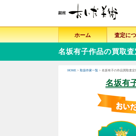
ホーム
査定に
名坂有子作品の買取査
HOME
>
取扱作家一覧
> 名坂有子の作品買取査定
名坂有