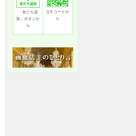
ＱＲコードか
「友だち追
ら
加」ボタンか
ら