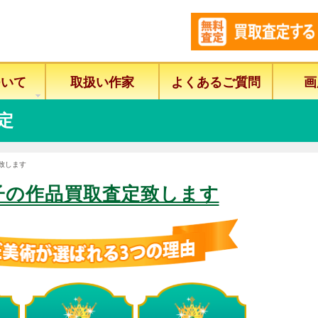
ついて
取扱い作家
よくあるご質問
画
定
致します
子の作品買取査定致します