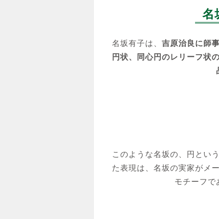
名
名坂有子は、
吉原治良に師
円状、同心円のレリーフ状
このような名坂の、円とい
た表現は、名坂の実家がメ
モチーフで