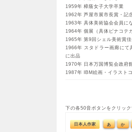
1959年 樟蔭女子大学卒業
1962年 芦屋市展市長賞・
1963年 具体美術協会会員に
1964年 個展（具体ピナコテ
1965年 第9回シェル美術賞
1966年 スタドラー画廊に
に出品
1970年 日本万国博覧会政
1987年 IBM絵画・イラス
下の各50音ボタンをクリッ
日本人作家
あ
か