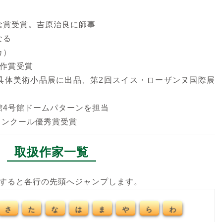
記念賞受賞。吉原治良に師事
なる
カ）
佳作賞受賞
て具体美術小品展に出品、第2回スイス・ローザンヌ国際展
府館4号館ドームパターンを担当
トコンクール優秀賞受賞
取扱作家一覧
クすると各行の先頭へジャンプします。
さ
た
な
は
ま
や
ら
わ