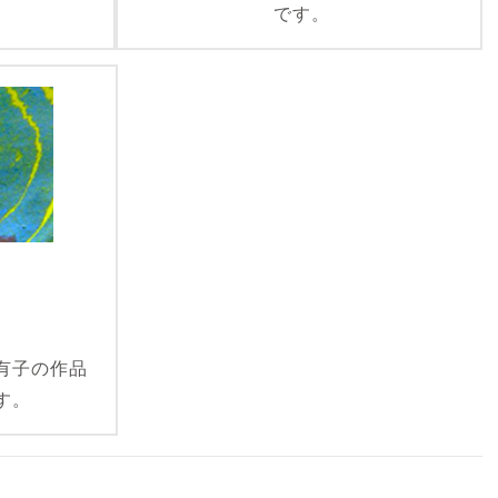
です。
有子の作品
す。