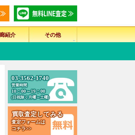
廊紹介
その他
0
3
-
3
5
6
2
-
1
7
4
0
営業時間
10：00～19：00
(日祝除く月曜～土曜)
買
取
査
定
し
て
み
る
査定フォームは
コチラ>>