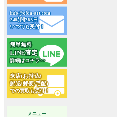
i
n
f
o
@
o
i
d
a
-
a
r
t
.
c
o
m
24時間365日
いつでも受付！
簡単無料
L
I
N
E
査
定
詳細はコチラ>>
来
店
(
お
持
込
)
郵
送
(
郵
便
/
宅
配
)
での買取も受付！
メニュー