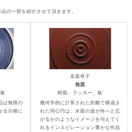
作品の一部を紹介させて頂きます。
名坂有子
無題
、板
樹脂、ラッカー、板
品は無限の
幾何学的に計算された距離で構成さ
せる示唆に
れた同心円は、水面の波が外へと広
。
がるかのようなイメージを与えてく
れるインスピレーション豊かな作品