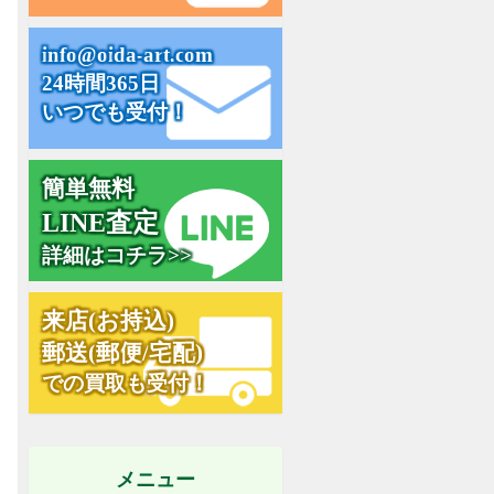
i
n
f
o
@
o
i
d
a
-
a
r
t
.
c
o
m
24時間365日
いつでも受付！
簡単無料
L
I
N
E
査
定
詳細はコチラ>>
来
店
(
お
持
込
)
郵
送
(
郵
便
/
宅
配
)
での買取も受付！
メニュー