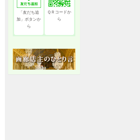
ＱＲコードか
「友だち追
ら
加」ボタンか
ら