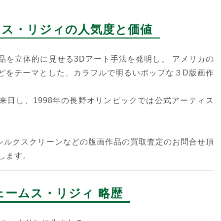
ムス・リジィの人気度と価値
ジェームス・リジィ
ジェームス・リジィ
品を立体的に見せる3Dアート手法を発明し、 アメリカの
たばこの煙が目にしみる
Junkyard cats
どをテーマとした、カラフルで明るいポップな３D版画作
シルクスクリーン(3D)
シルクスクリーン(3D)
来日し、1998年の長野オリンピックでは公式アーティス
シルクスクリーンなどの版画作品の買取査定のお問合せ頂
します。
ジェームス・リジィ
ジェームス・リジィ
Winter
旧友
ェームス・リジィ 略歴
シルクスクリーン(3D)
シルクスクリーン(3D)