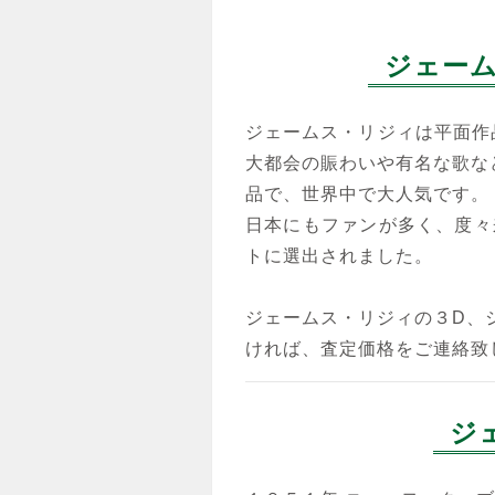
ジェー
ジェームス・リジィ
ジェームス・リジィは平面作
LETS GET LOST AT
大都会の賑わいや有名な歌な
CONEY ISLAND
品で、世界中で大人気です。
シルクスクリーン(3D)
日本にもファンが多く、度々
トに選出されました。
ジェームス・リジィの３D、
ければ、査定価格をご連絡致
ジェームス・リジィ
IT’S TIME TO BUY A
ジ
NEW TV
シルクスクリーン(3D)