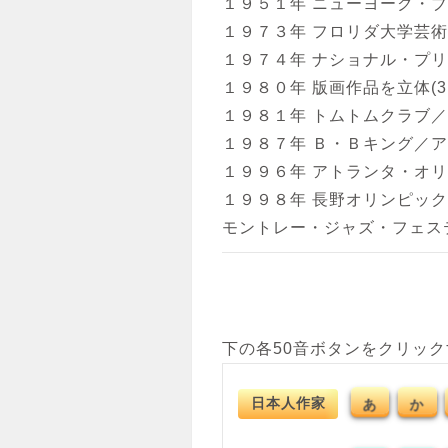
１９５１年 ニューヨーク・
１９７３年 フロリダ大学芸
１９７４年 ナショナル・プ
１９８０年 版画作品を立体(3
１９８１年 トムトムクラブ
１９８７年 Ｂ・Ｂキング／
ジェームス・リジィ
１９９６年 アトランタ・オ
18th HOLE
１９９８年 長野オリンピック
シルクスクリーン(3D)
モントレー・ジャズ・フェス
下の各50音ボタンをクリッ
日本人作家
あ
か