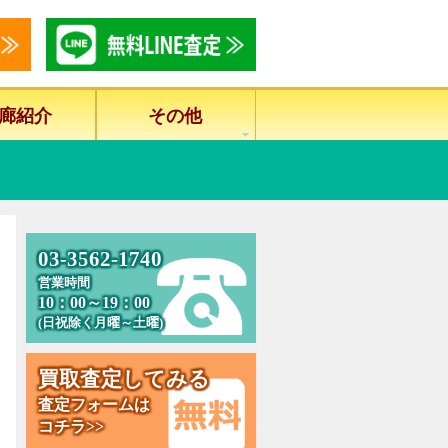
廊紹介
その他
0
3
-
3
5
6
2
-
1
7
4
0
営業時間
10：00～19：00
(日祝除く月曜～土曜)
買
取
査
定
し
て
み
る
査定フォームは
コチラ>>