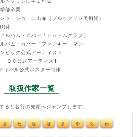
ブルックリンに生まれる
術学部卒業
リント・ショーに出品（ブルックリン美術館）
D)化
／アルバム・カバー「トムトムクラブ」
アルバム・カバー「ファンキー・マン」
ジェームス・リジィ
ジェームス・リジィ
リンピック公式アーティスト
WAKE UP SLEEPY
FOR MY LOVE
 ＩＯＣ公式アーティスト
HEADS
シルクスクリーン(3D)
ティバル公式ポスター制作
シルクスクリーン(3D)
取扱作家一覧
クすると各行の先頭へジャンプします。
さ
た
な
は
ま
や
ら
わ