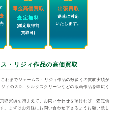
て
即金高価買取
出張買取
法
迅速に対応
査定無料
売
いたします。
(鑑定取得前
買取可)
ムス・リジィ
作品の高価買取
、これまでジェームス・リジィ作品の数多くの買取実績が
リジィの３D、シルクスクリーンなどの版画作品を幅広く
買取実績を踏まえて、お問い合わせを頂ければ、査定価
す。まずはお気軽にお問い合わせ下さるようお願い致し