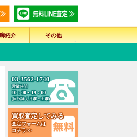
廊紹介
その他
-
0
3
-
3
5
6
2
1
7
4
0
営業時間
10：00～19：00
(日祝除く月曜～土曜)
る
買
取
査
定
し
て
み
査定フォームは
コチラ>>