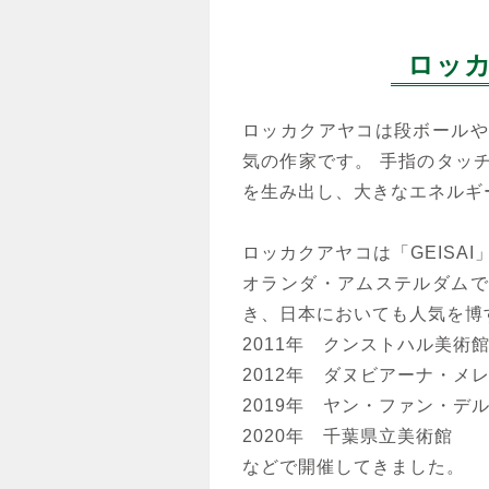
ロッ
ロッカクアヤコ
ロッカクアヤコは段ボールや
Untitled（2008）②
気の作家です。 手指のタッ
キャンバスにアクリル
を生み出し、大きなエネルギ
ロッカクアヤコは「GEISA
オランダ・アムステルダムで
き、日本においても人気を博
2011年 クンストハル美術
ロッカクアヤコ
2012年 ダヌビアーナ・
早生まれ行進曲（4）
2019年 ヤン・ファン・
リトグラフ
2020年 千葉県立美術館
などで開催してきました。