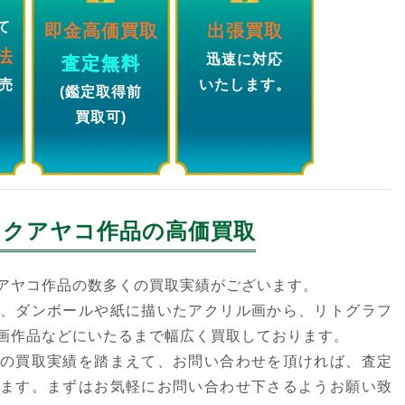
て
即金高価買取
出張買取
法
迅速に対応
査定無料
売
いたします。
(鑑定取得前
買取可)
カクアヤコ
作品の高価買取
アヤコ作品の数多くの買取実績がございます。
、ダンボールや紙に描いたアクリル画から、リトグラフ
画作品などにいたるまで幅広く買取しております。
の買取実績を踏まえて、お問い合わせを頂ければ、査定
ます。まずはお気軽にお問い合わせ下さるようお願い致