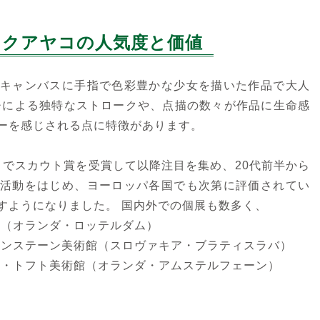
カクアヤコの人気度と価値
ロッカクアヤコ
ロッカクアヤコ
キャンバスに手指で色彩豊かな少女を描いた作品で大人
Untitled（2007）①
Untitled
チによる独特なストロークや、点描の数々が作品に生命感
キャンバスにアクリル
ダンボールにアクリル
ーを感じされる点に特徴があります。
I」でスカウト賞を受賞して以降注目を集め、20代前半から
活動をはじめ、ヨーロッパ各国でも次第に評価されてい
すようになりました。 国内外での個展も数多く、
館（オランダ・ロッテルダム）
ロッカクアヤコ
ロッカクアヤコ
メレンステーン美術館（スロヴァキア・ブラティスラバ）
早生まれ行進曲（2）
早生まれ行進曲（1）
デル・トフト美術館（オランダ・アムステルフェーン）
ダンボールにシルクスクリ
ダンボールにシルクスクリ
ーン
ーン