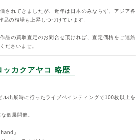
価されてきましたが、近年は日本のみならず、アジア各
作品の相場も上昇しつづけています。
ロッカクアヤコ
ロッカクアヤコ
作品の買取査定のお問合せ頂ければ、査定価格をご連絡
Untitled（2004年）
Untitled
せくださいませ。
ダンボールにアクリル
リトグラフ
ロッカクアヤコ 略歴
ーゼル出展時に行ったライブペインティングで100枚以上を
規模な個展開催。
 hand」