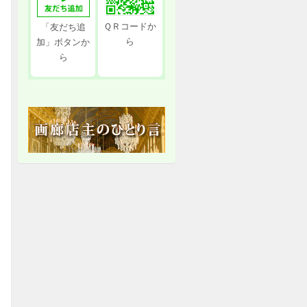
ＱＲコードか
「友だち追
ら
加」ボタンか
ら