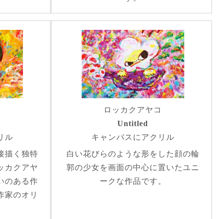
コ
ロッカクアヤコ
Untitled
リル
キャンバスにアクリル
接描く独特
白い花びらのような形をした顔の輪
ッカクアヤ
郭の少女を画面の中心に置いたユニ
いのある作
ークな作品です。
作家のオリ
。