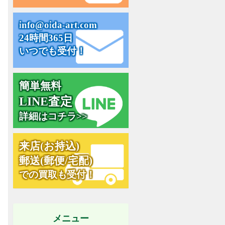
i
n
f
o
@
o
i
d
a
-
a
r
t
.
c
o
m
24時間365日
いつでも受付！
簡単無料
査
L
I
N
E
定
詳細はコチラ>>
お
来
店
(
持
込
)
郵
送
(
郵
便
/
宅
配
)
での買取も受付！
メニュー