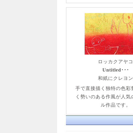
ロッカクアヤ
Untitled･･･
和紙にクレヨ
手で直接描く独特の色彩
く勢いのある作風が人気
ル作品です。