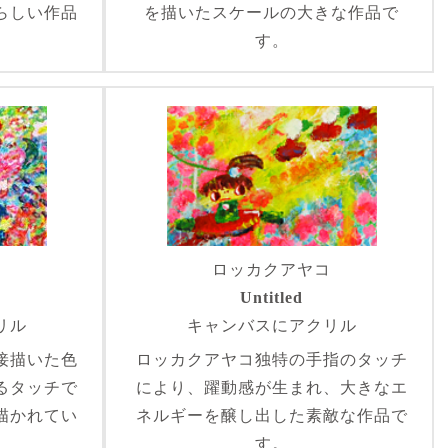
らしい作品
を描いたスケールの大きな作品で
。
す。
コ
ロッカクアヤコ
Untitled
リル
キャンバスにアクリル
接描いた色
ロッカクアヤコ独特の手指のタッチ
るタッチで
により、躍動感が生まれ、大きなエ
描かれてい
ネルギーを醸し出した素敵な作品で
す。