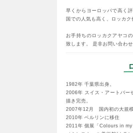
早くからヨーロッパで高く評
国での人気も高く、ロッカク
ロッカクアヤコ
お手持ちのロッカクアヤコの
絵本「みんなのこと」より
致します。 是非お問い合わ
紙にアクリル
1982年 千葉県出身。
2006年 スイス・アートバ
描き完売。
2007年12月 国内初の大
2010年 ベルリンに移住
2011年 個展「Colours in my