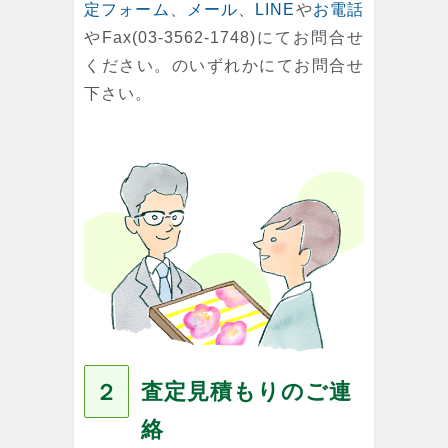
定フォーム
、
メール
、
LINE
や
お電話
やFax(03-3562-1748)にてお問合せ
ください。のいずれかにてお問合せ
下さい。
査定見積もりのご連
２
絡