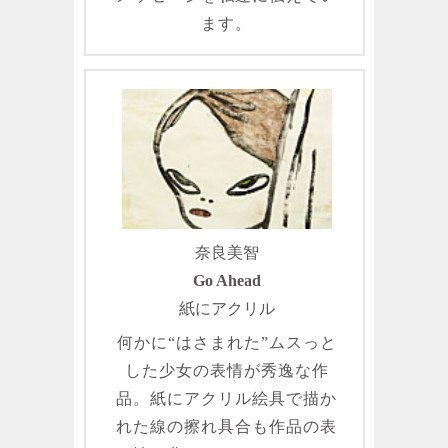
ます。
奈良美智
Go Ahead
紙にアクリル
何かに“はさまれた”ムスっと
した少女の表情が秀逸な作
品。紙にアクリル絵具で描か
れた線の擦れ具合も作品の表