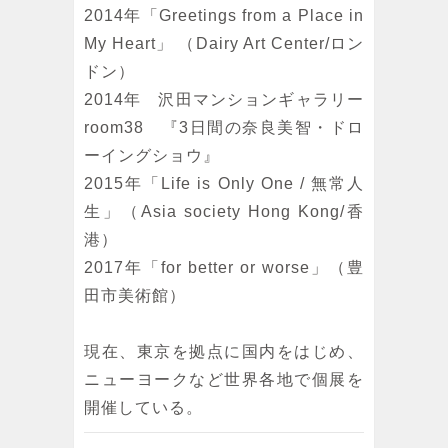
2014年「Greetings from a Place in
My Heart」 （Dairy Art Center/ロン
ドン）
2014年 沢田マンションギャラリー
room38 『3日間の奈良美智・ドロ
ーイングショウ』
2015年「Life is Only One / 無常人
生」（Asia society Hong Kong/香
港）
2017年「for better or worse」（豊
田市美術館）
現在、東京を拠点に国内をはじめ、
ニューヨークなど世界各地で個展を
開催している。