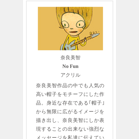
奈良美智
No Fun
アクリル
奈良美智作品の中でも人気の
高い帽子をモチーフにした作
品。身近な存在である｢帽子｣
から無限に広がるイメージを
描き出し、奈良美智にしか表
現することの出来ない強烈な
メッセージを私達に伝えてい