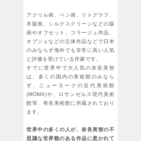
リトグラフ
アクリル画、ペン画、リトグラフ、
木版画、シルクスクリーンなどの版
画やオフセット、コラージュ作品、
オブジェなどの立体作品などで日本
奈良美智
奈良美智
奈良美智
Beah! （ベ
Broken
Gypsy Song
のみならず海外でも非常に高い人気
ー！）
Treasures
木版画
と評価を受けている作家です。
リトグラフ
木版画
すでに世界中で大人気の奈良美智
は、多くの国内の美術館のみなら
ず、ニューヨークの近代美術館
(MOMA)や、ロサンゼルス現代美術
奈良美智
奈良美智
奈良美智
館等、有名美術館に所蔵されており
eyes close
Don’t cry
Mellow Girl
ます。
オフセット
木版画
木版画
世界中の多くの人が、奈良美智の不
思議な世界観のある作品に惹かれて