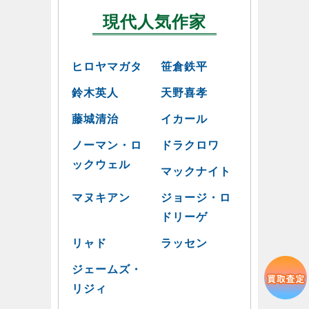
現代人気作家
ヒロヤマガタ
笹倉鉄平
鈴木英人
天野喜孝
藤城清治
イカール
ノーマン・ロ
ドラクロワ
ックウェル
マックナイト
マヌキアン
ジョージ・ロ
ドリーゲ
リャド
ラッセン
ジェームズ・
リジィ