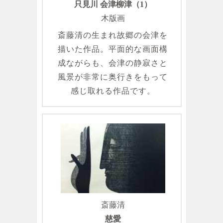
只見川 会津柳津（1）
木版画
斎藤清の生まれ故郷の会津を
描いた作品。平面的な画面構
成ながらも、会津の静寂さと
風景が非常に奥行きをもって
感じ取れる作品です。
斎藤清
慈愛