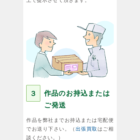
上で提示させて頂きます。
作品のお持込または
３
ご発送
作品を弊社までお持込または宅配便
でお送り下さい。（
出張買取
はご相
談ください。）