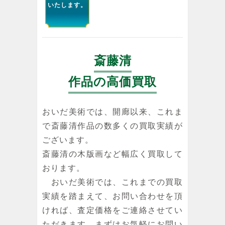
いたします。
斎藤清
作品の高価買取
おいだ美術では、開廊以来、これま
で斎藤清作品の数多くの買取実績が
ございます。
斎藤清の木版画など幅広く買取して
おります。
おいだ美術では、これまでの買取
実績を踏まえて、お問い合わせを頂
ければ、査定価格をご連絡させてい
ただきます。まずはお気軽にお問い