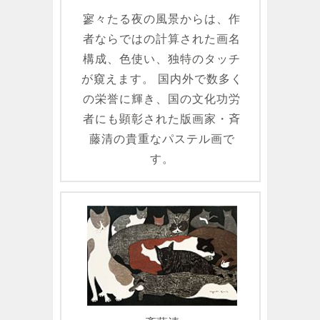
寥々たる夜の風景からは、作
者ならではの計算された画名
構成、色使い、独特のタッチ
が窺えます。 国内外で数多く
の栄誉に輝き、国の文化功労
者にも顕彰された版画家・斉
藤清の貴重なパステル画で
す。