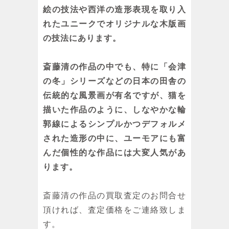
絵の技法や西洋の造形表現を取り入
れたユニークでオリジナルな木版画
の技法にあります。
斎藤清の作品の中でも、特に「会津
の冬」シリーズなどの日本の田舎の
伝統的な風景画が有名ですが、猫を
描いた作品のように、しなやかな輪
郭線によるシンプルかつデフォルメ
された造形の中に、ユーモアにも富
んだ個性的な作品には大変人気があ
ります。
斎藤清の作品の買取査定のお問合せ
頂ければ、査定価格をご連絡致しま
す。