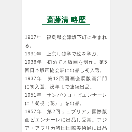
斎藤清 略歴
1907年 福島県会津坂下町に生まれ
る。
1931年 上京し独学で絵を学ぶ。
1936年 初めて木版画を制作。第5
回日本版画協会展に出品し初入選。
1937年 第12回国画会展版画部門
に初入選、没年まで連続出品。
1951年 サンパウロ・ビエンナーレ
に「凝視（花）」を出品。
1957年 第2回リュブリアナ国際版
画ビエンナーレに出品し受賞。アジ
ア・アフリカ諸国国際美術展に出品