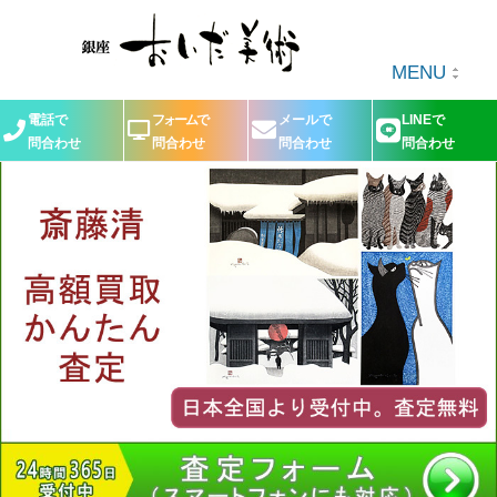
MENU
電話で
フォームで
メールで
LINEで
問合わせ
問合わせ
問合わせ
問合わせ