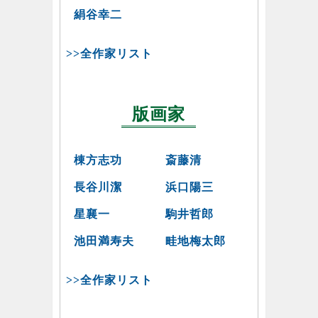
絹谷幸二
>>全作家リスト
版画家
棟方志功
斎藤清
長谷川潔
浜口陽三
星襄一
駒井哲郎
池田満寿夫
畦地梅太郎
>>全作家リスト