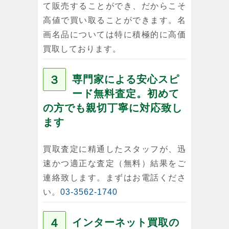
て販売することができ、だからこそ
高値で買い取ることができます。名
画名品については特に積極的に高価
買取しております。
３
専門家による安心スピ
ード無料査定。初めて
の方でも親切丁寧に対応致し
ます
買取査定に精通したスタッフが、迅
速かつ適正な査定（無料）結果をご
連絡致します。まずはお電話くださ
い。
03-3562-1740
４
インターネット買取の