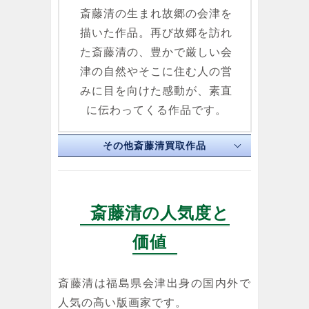
斎藤清の生まれ故郷の会津を
描いた作品。再び故郷を訪れ
た斎藤清の、豊かで厳しい会
津の自然やそこに住む人の営
みに目を向けた感動が、素直
に伝わってくる作品です。
その他斎藤清買取作品
斎藤清の人気度と
斎藤清
斎藤清
斎藤清
価値
柿の会津
あれっ 三姿
凝視(黄蝶)
（32）
木版画
木版画
木版画
斎藤清は福島県会津出身の国内外で
人気の高い版画家です。