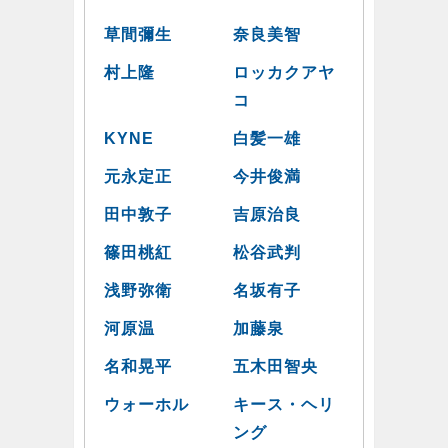
草間彌生
奈良美智
村上隆
ロッカクアヤ
コ
KYNE
白髪一雄
元永定正
今井俊満
田中敦子
吉原治良
篠田桃紅
松谷武判
浅野弥衛
名坂有子
河原温
加藤泉
名和晃平
五木田智央
ウォーホル
キース・ヘリ
ング