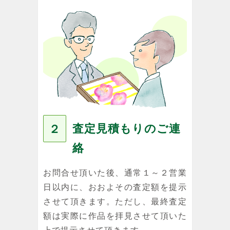
査定見積もりのご連
２
絡
お問合せ頂いた後、通常１～２営業
日以内に、おおよその査定額を提示
させて頂きます。ただし、最終査定
額は実際に作品を拝見させて頂いた