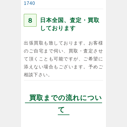
1740
８
日本全国、査定・買取
しております
出張買取も致しております。お客様
のご自宅まで伺い、買取・査定させ
て頂くことも可能ですが、ご希望に
添えない場合もございます。予めご
相談下さい。
買取までの流れについ
て