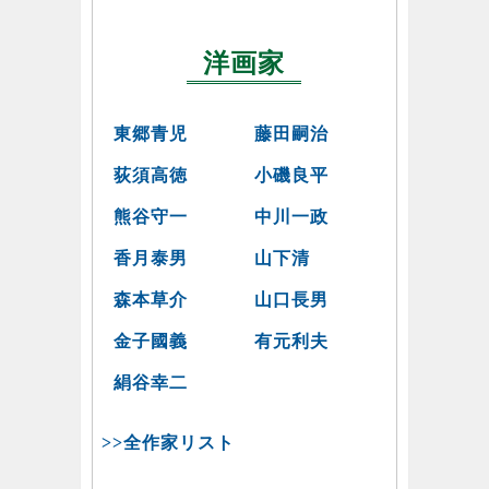
洋画家
東郷青児
藤田嗣治
荻須高徳
小磯良平
熊谷守一
中川一政
香月泰男
山下清
森本草介
山口長男
金子國義
有元利夫
絹谷幸二
>>全作家リスト