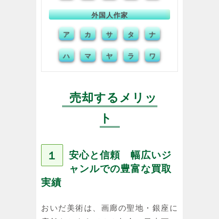
外国人作家
ア
サ
タ
ナ
カ
ハ
マ
ヤ
ラ
ワ
売却するメリッ
ト
１
安心と信頼 幅広いジ
ャンルでの豊富な買取
実績
おいだ美術は、画廊の聖地・銀座に