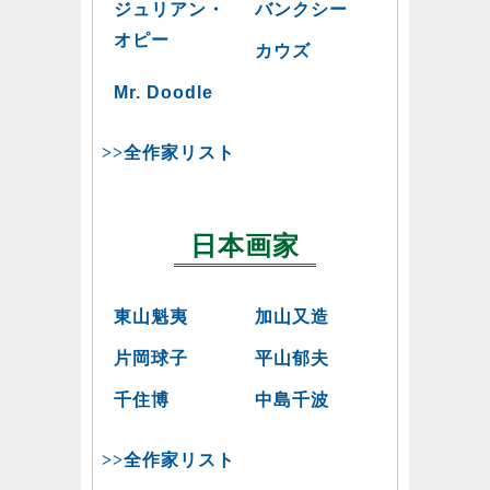
ジュリアン・
バンクシー
オピー
カウズ
Mr. Doodle
>>全作家リスト
日本画家
東山魁夷
加山又造
片岡球子
平山郁夫
千住博
中島千波
>>全作家リスト