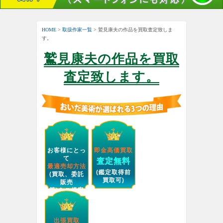
HOME
>
取扱作家一覧
> 鷲見康夫の作品を買取査定致しま
す。
鷲見康夫の作品を買取
査定致します。
お客様にとっ
即金高価買取
て
査定無料
最適売却方法
(鑑定取得前
(買取、委託
買取可)
販売
等)をご提案
します。
出張買取