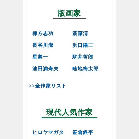
版画家
棟方志功
斎藤清
長谷川潔
浜口陽三
星襄一
駒井哲郎
池田満寿夫
畦地梅太郎
>>全作家リスト
現代人気作家
ヒロヤマガタ
笹倉鉄平