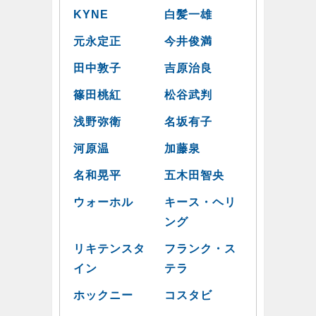
KYNE
白髪一雄
元永定正
今井俊満
田中敦子
吉原治良
篠田桃紅
松谷武判
浅野弥衛
名坂有子
河原温
加藤泉
名和晃平
五木田智央
ウォーホル
キース・ヘリ
ング
リキテンスタ
フランク・ス
イン
テラ
ホックニー
コスタビ