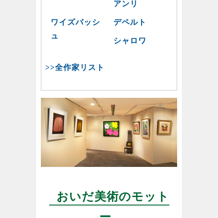
アンリ
ワイズバッシ
デペルト
ュ
シャロワ
>>全作家リスト
おいだ美術のモット
ー