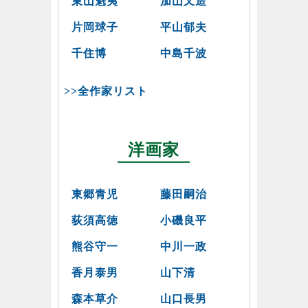
東山魁夷
加山又造
片岡球子
平山郁夫
千住博
中島千波
>>全作家リスト
洋画家
東郷青児
藤田嗣治
荻須高徳
小磯良平
熊谷守一
中川一政
香月泰男
山下清
森本草介
山口長男