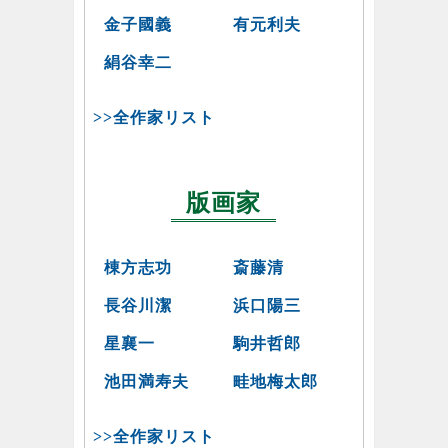
金子國義
有元利夫
絹谷幸二
>>全作家リスト
版画家
棟方志功
斎藤清
長谷川潔
浜口陽三
星襄一
駒井哲郎
池田満寿夫
畦地梅太郎
>>全作家リスト