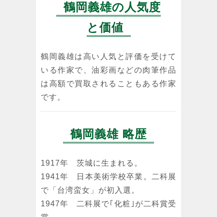
鶴岡義雄の人気度
鶴岡義雄
鶴岡義雄
鶴岡義雄
と価値
鼓
マドモアゼル
エッフェル塔
（巴里）
油彩
油彩
油彩
鶴岡義雄は高い人気と評価を受けて
いる作家で、油彩画などの肉筆作品
は高額で買取されることもある作家
です。
鶴岡義雄 略歴
1917年 茨城に生まれる。
1941年 日本美術学校卒業。二科展
で「台湾蛮女」が初入選。
1947年 二科展で｢化粧｣が二科賞受