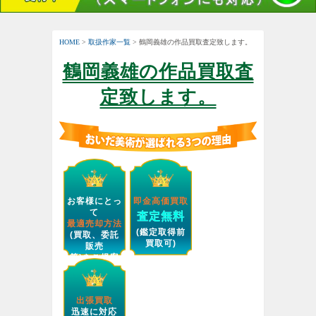
HOME
>
取扱作家一覧
> 鶴岡義雄の作品買取査定致します。
鶴岡義雄の作品買取査
定致します。
お客様にとっ
即金高価買取
て
査定無料
最適売却方法
(鑑定取得前
(買取、委託
買取可)
販売
等)をご提案
します。
出張買取
迅速に対応