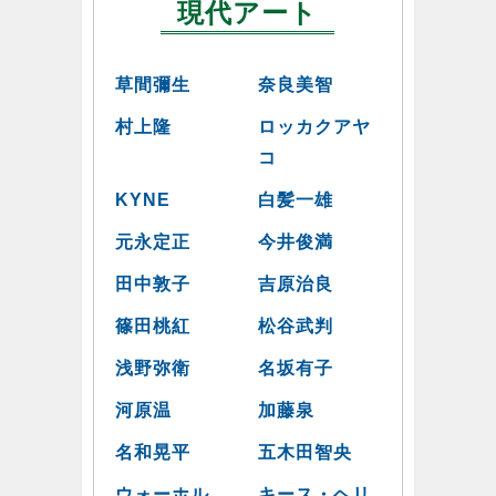
現代アート
草間彌生
奈良美智
村上隆
ロッカクアヤ
コ
KYNE
白髪一雄
元永定正
今井俊満
田中敦子
吉原治良
篠田桃紅
松谷武判
浅野弥衛
名坂有子
河原温
加藤泉
名和晃平
五木田智央
ウォーホル
キース・ヘリ