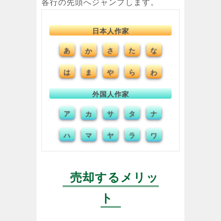
各行の先頭へジャンプします。
日本人作家
あ
か
さ
た
な
は
ま
や
ら
わ
外国人作家
ア
カ
サ
タ
ナ
ハ
マ
ヤ
ラ
ワ
売却するメリッ
ト