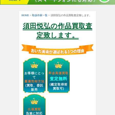
HOME
>
取扱作家一覧
> 須田悦弘の作品買取査定致します。
須田悦弘の作品買取査
定致します。
お客様にとっ
即金高価買取
て
査定無料
最適売却方法
(鑑定取得前
(買取、委託
買取可)
販売
等)をご提案
します。
出張買取
迅速に対応