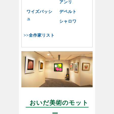
アンリ
ワイズバッシ
デペルト
ュ
シャロワ
>>全作家リスト
おいだ美術のモット
ー