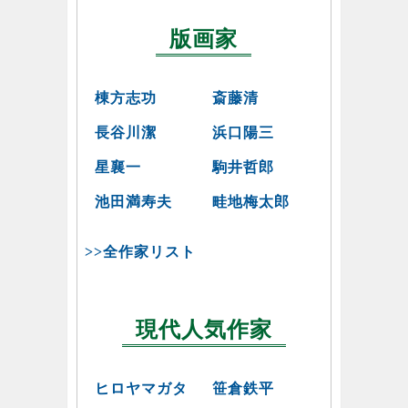
版画家
棟方志功
斎藤清
長谷川潔
浜口陽三
星襄一
駒井哲郎
池田満寿夫
畦地梅太郎
>>全作家リスト
現代人気作家
ヒロヤマガタ
笹倉鉄平