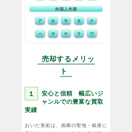
外国人作家
サ
タ
ナ
ア
カ
ハ
マ
ラ
ヤ
ワ
売却するメリッ
ト
１
安心と信頼 幅広いジ
ャンルでの豊富な買取
実績
おいだ美術は、画廊の聖地・銀座に