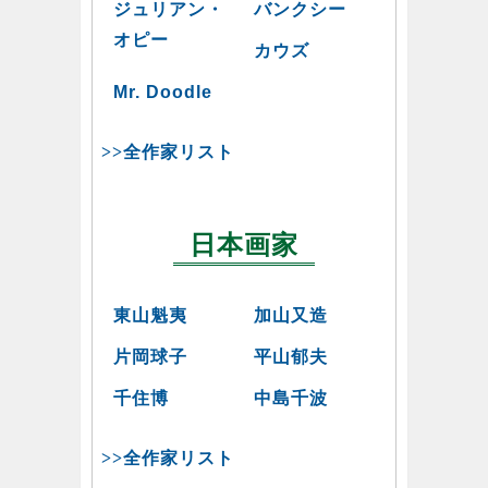
ジュリアン・
バンクシー
オピー
カウズ
Mr. Doodle
>>全作家リスト
日本画家
東山魁夷
加山又造
片岡球子
平山郁夫
千住博
中島千波
>>全作家リスト