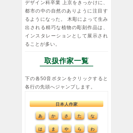
デザイン科卒業 上京をきっかけに、
都市の中の自然のありように注目す
るようになった。 木彫によって生み
出される精巧な植物の彫刻作品は、
インスタレーションとして展示され
ることが多い。
取扱作家一覧
下の各50音ボタンをクリックすると
各行の先頭へジャンプします。
日本人作家
さ
た
な
あ
か
は
ま
ら
や
わ