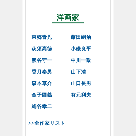
洋画家
東郷青児
藤田嗣治
荻須高徳
小磯良平
熊谷守一
中川一政
香月泰男
山下清
森本草介
山口長男
金子國義
有元利夫
絹谷幸二
>>全作家リスト