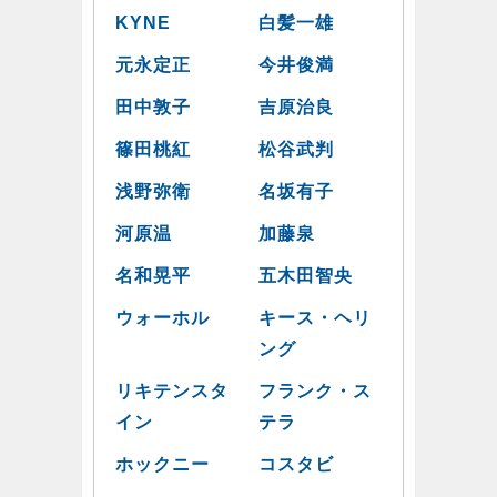
KYNE
白髪一雄
元永定正
今井俊満
田中敦子
吉原治良
篠田桃紅
松谷武判
浅野弥衛
名坂有子
河原温
加藤泉
名和晃平
五木田智央
ウォーホル
キース・ヘリ
ング
リキテンスタ
フランク・ス
イン
テラ
ホックニー
コスタビ