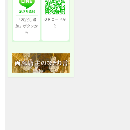
ＱＲコードか
「友だち追
ら
加」ボタンか
ら