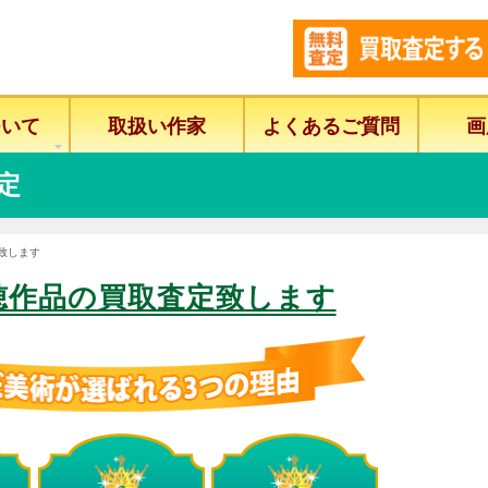
ついて
取扱い作家
よくあるご質問
画
定
致します
穂作品の買取査定致します