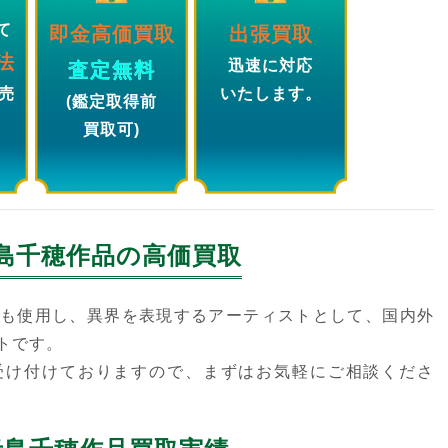
て
即金高価買取
出張買取
法
迅速に対応
査定無料
売
いたします。
(鑑定取得前
買取可)
島千穂
作品の高価買取
も使用し、異界を表現するアーティストとして、国内外
トです。
受け付けておりますので、まずはお気軽にご相談くださ