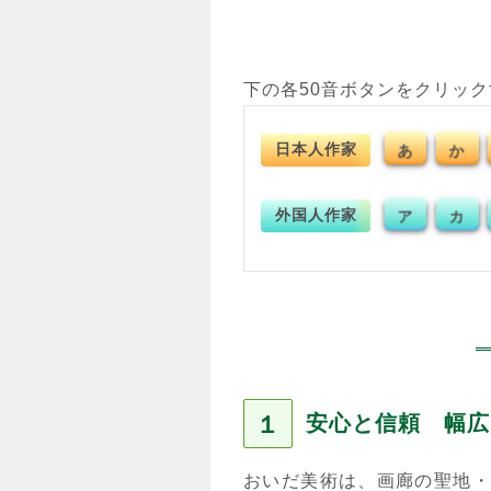
下の各50音ボタンをクリッ
日本人作家
あ
か
外国人作家
ア
カ
１
安心と信頼 幅広
おいだ美術は、画廊の聖地・