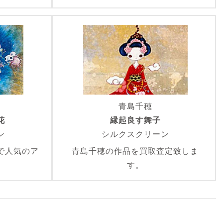
青島千穂
花
縁起良す舞子
ン
シルクスクリーン
で人気のア
青島千穂の作品を買取査定致しま
。
す。