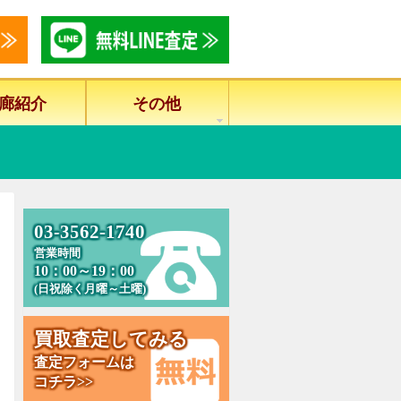
廊紹介
その他
0
3
-
3
5
6
2
-
1
7
4
0
営業時間
10：00～19：00
(日祝除く月曜～土曜)
買
取
査
定
し
て
み
る
査定フォームは
コチラ>>