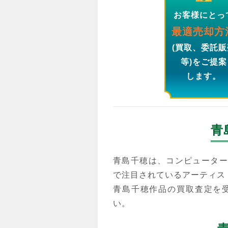
お客様にとっ
最適売却方
(買取、委託販
等)をご提案
します。
青
青島千穂は、コンピューター
で注目されているアーティス
青島千穂作品の買取査定を
い。