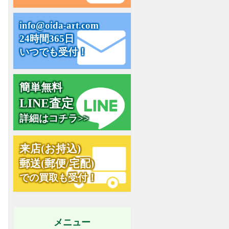
i
n
f
o
@
o
i
d
a
-
a
r
t
.
c
o
m
24時間365日
いつでも受付！
簡単無料
L
I
N
E
査
定
詳細はコチラ>>
来
店
(
お
持
込
)
郵
送
(
郵
便
/
宅
配
)
での買取も受付！
メニュー