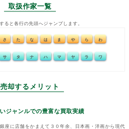
取扱作家一覧
クすると各行の先頭へジャンプします。
さ
た
な
は
ま
や
ら
わ
サ
タ
ナ
ハ
マ
ヤ
ラ
ワ
売却するメリット
いジャンルでの豊富な買取実績
銀座に店舗をかまえて３０年余、日本画・洋画から現代