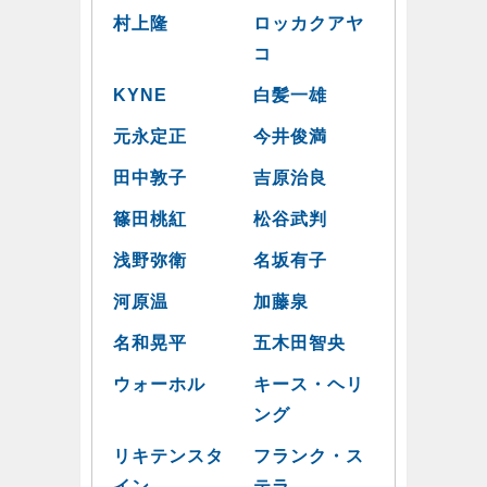
村上隆
ロッカクアヤ
コ
KYNE
白髪一雄
元永定正
今井俊満
田中敦子
吉原治良
篠田桃紅
松谷武判
浅野弥衛
名坂有子
河原温
加藤泉
名和晃平
五木田智央
ウォーホル
キース・ヘリ
ング
リキテンスタ
フランク・ス
イン
テラ