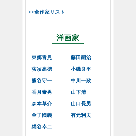
>>全作家リスト
洋画家
東郷青児
藤田嗣治
荻須高徳
小磯良平
熊谷守一
中川一政
香月泰男
山下清
森本草介
山口長男
金子國義
有元利夫
絹谷幸二