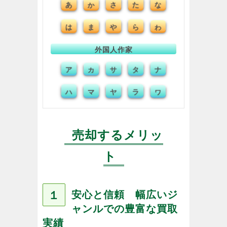
あ
か
さ
た
な
は
ま
や
ら
わ
外国人作家
ア
カ
サ
タ
ナ
ハ
マ
ヤ
ラ
ワ
売却するメリッ
ト
１
安心と信頼 幅広いジ
ャンルでの豊富な買取
実績