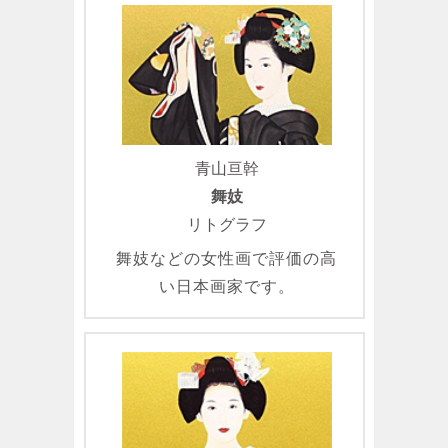
青山亘幹
舞妓
リトグラフ
舞妓などの女性画で評価の高
い日本画家です。