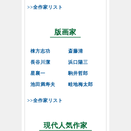
>>全作家リスト
版画家
棟方志功
斎藤清
長谷川潔
浜口陽三
星襄一
駒井哲郎
池田満寿夫
畦地梅太郎
>>全作家リスト
現代人気作家