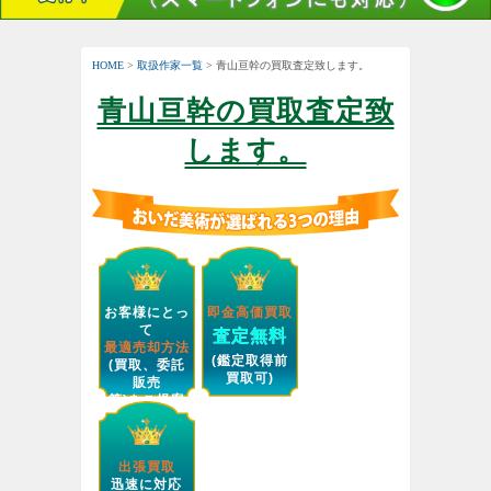
HOME
>
取扱作家一覧
> 青山亘幹の買取査定致します。
青山亘幹の買取査定致
します。
お客様にとっ
即金高価買取
て
査定無料
最適売却方法
(鑑定取得前
(買取、委託
買取可)
販売
等)をご提案
します。
出張買取
迅速に対応