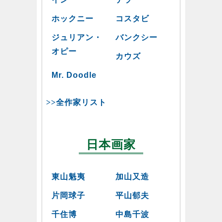
ホックニー
コスタビ
ジュリアン・
バンクシー
オピー
カウズ
Mr. Doodle
>>全作家リスト
日本画家
東山魁夷
加山又造
片岡球子
平山郁夫
千住博
中島千波