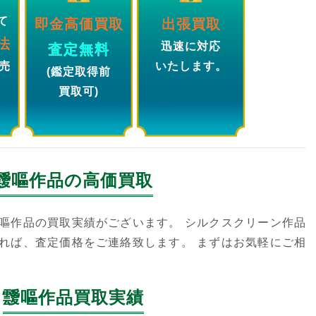
て
即金高価買取
出張買取
法
迅速に対応
査定無料
売
いたします。
(鑑定取得前
買取可)
靉嘔
作品の高価買取
嘔作品の買取実績がございます。 シルクスクリーン作品
れば、査定価格をご連絡致します。 まずはお気軽にご相
靉嘔作品買取実績