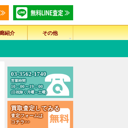
廊紹介
その他
0
3
-
3
5
6
2
-
1
7
4
0
営業時間
10：00～19：00
(日祝除く月曜～土曜)
買
取
査
定
し
て
み
る
査定フォームは
コチラ>>