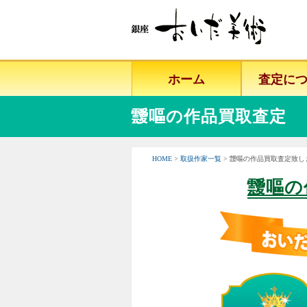
ホーム
査定に
靉嘔の作品買取査定
HOME
>
取扱作家一覧
> 靉嘔の作品買取査定致し
靉嘔の