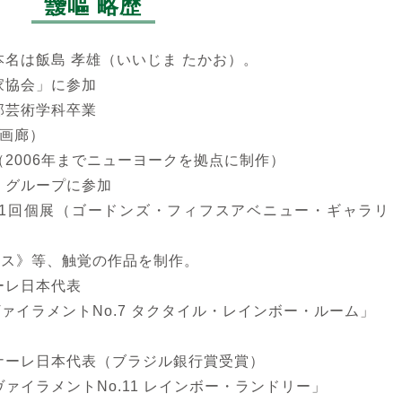
靉嘔 略歴
。本名は飯島 孝雄（いいじま たかお）。
術家協会」に参加
学部芸術学科卒業
ヤ画廊）
る（2006年までニューヨークを拠点に制作）
ス」グループに参加
る第1回個展（ゴードンズ・フィフスアベニュー・ギャラリ
クス》等、触覚の作品を制作。
ナーレ日本代表
ヴァイラメントNo.7 タクタイル・レインボー・ルーム」
ンナーレ日本代表（ブラジル銀行賞受賞）
ヴァイラメントNo.11 レインボー・ランドリー」