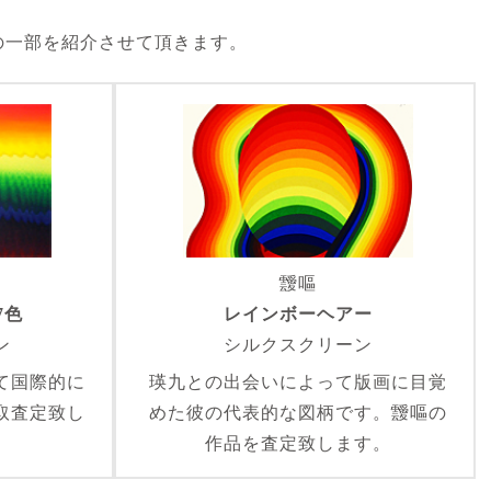
の一部を紹介させて頂きます。
靉嘔
7色
レインボーヘアー
ン
シルクスクリーン
て国際的に
瑛九との出会いによって版画に目覚
取査定致し
めた彼の代表的な図柄です。靉嘔の
作品を査定致します。