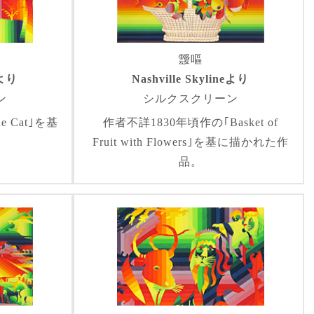
靉嘔
eより
Nashville Skylineより
ン
シルクスクリーン
 Cat｣を基
作者不詳1830年頃作の｢Basket of
。
Fruit with Flowers｣を基に描かれた作
品。