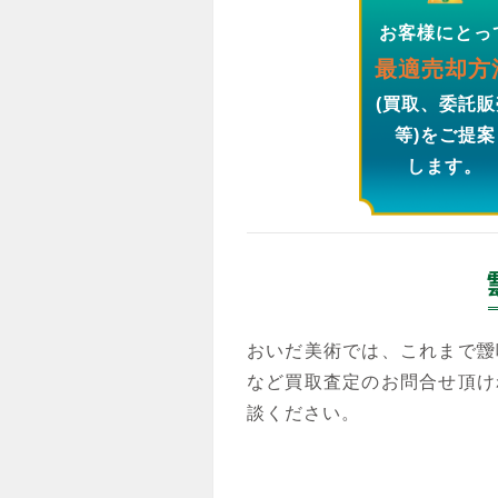
お客様にとっ
最適売却方
(買取、委託販
等)をご提案
します。
おいだ美術では、これまで靉
など買取査定のお問合せ頂け
談ください。