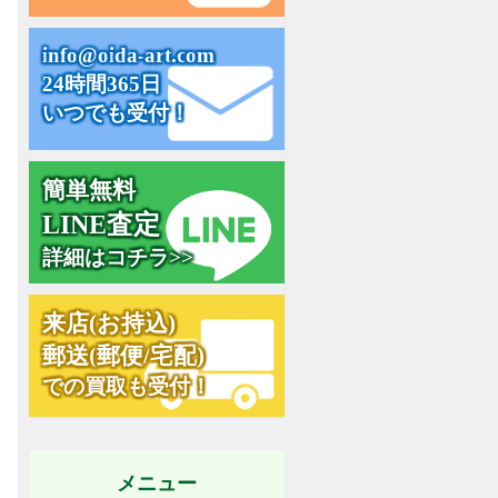
i
n
f
o
@
o
i
d
a
-
a
r
t
.
c
o
m
24時間365日
いつでも受付！
簡単無料
L
I
N
E
査
定
詳細はコチラ>>
来
店
(
お
持
込
)
郵
送
(
郵
便
/
宅
配
)
での買取も受付！
メニュー