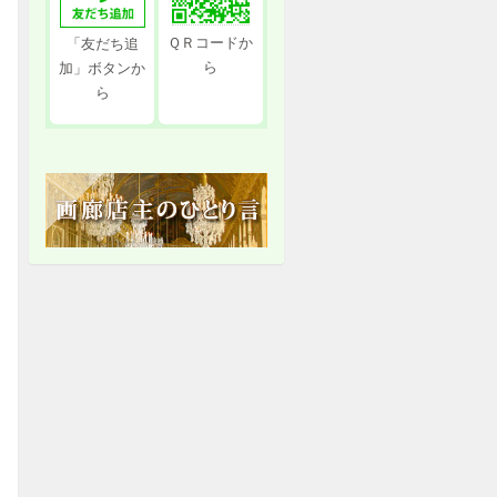
ＱＲコードか
「友だち追
ら
加」ボタンか
ら