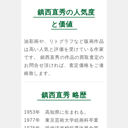
鎮西直秀の人気度
鎮西直秀
鎮西直秀
鎮西直秀
と価値
夢の彩・モロ
光彩の譜・三
瑞雲・高千穂
ッコ サハラ
ツ浜図
雲海図
砂漠
油彩
油彩
油彩画や、リトグラフなど版画作品
油彩
は高い人気と評価を受けている作家
です。 鎮西直秀の作品の買取査定の
お問合せ頂ければ、査定価格をご連
絡致します。
鎮西直秀 略歴
1953年 高知県に生まれる。
1977年 東京芸術大学絵画科卒業