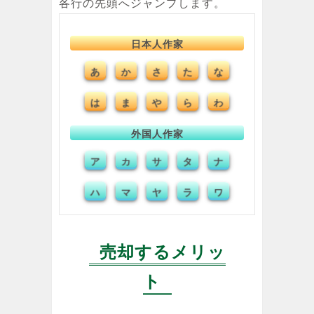
各行の先頭へジャンプします。
日本人作家
あ
か
た
な
さ
は
ま
や
ら
わ
外国人作家
ア
カ
タ
ナ
サ
ハ
マ
ヤ
ラ
ワ
売却するメリッ
ト