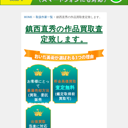
HOME
>
取扱作家一覧
> 鎮西直秀の作品買取査定致します。
鎮西直秀の作品買取査
定致します。
お客様にとっ
即金高価買取
て
査定無料
最適売却方法
(鑑定取得前
(買取、委託
買取可)
販売
等)をご提案
します。
出張買取
迅速に対応