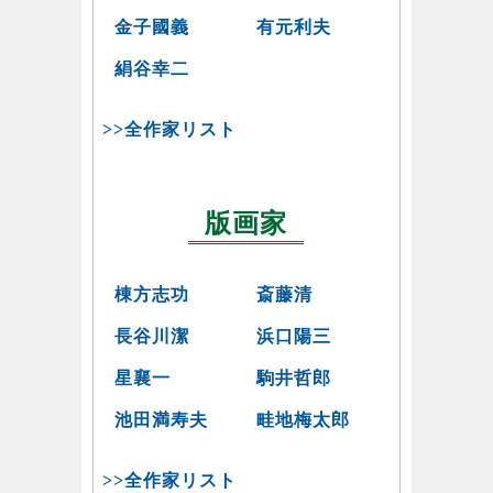
金子國義
有元利夫
絹谷幸二
>>全作家リスト
版画家
棟方志功
斎藤清
長谷川潔
浜口陽三
星襄一
駒井哲郎
池田満寿夫
畦地梅太郎
>>全作家リスト