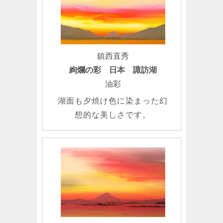
鎮西直秀
絢爛の彩 日本 諏訪湖
油彩
湖面も夕焼け色に染まった幻
想的な美しさです。