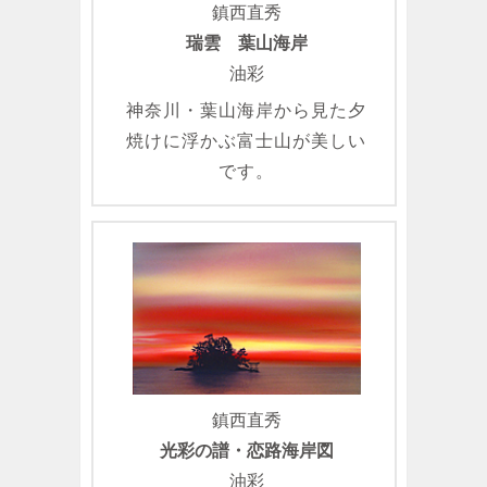
鎮西直秀
瑞雲 葉山海岸
油彩
神奈川・葉山海岸から見た夕
焼けに浮かぶ富士山が美しい
です。
鎮西直秀
光彩の譜・恋路海岸図
油彩