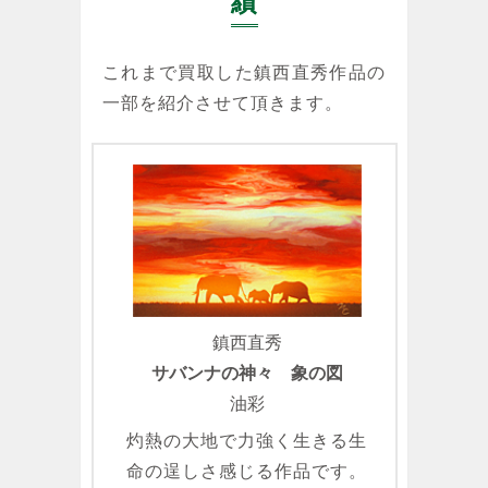
績
これまで買取した鎮西直秀作品の
一部を紹介させて頂きます。
鎮西直秀
サバンナの神々 象の図
油彩
灼熱の大地で力強く生きる生
命の逞しさ感じる作品です。