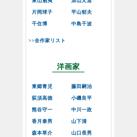
東山魁夷
加山又造
片岡球子
平山郁夫
千住博
中島千波
>>全作家リスト
洋画家
東郷青児
藤田嗣治
荻須高徳
小磯良平
熊谷守一
中川一政
香月泰男
山下清
森本草介
山口長男