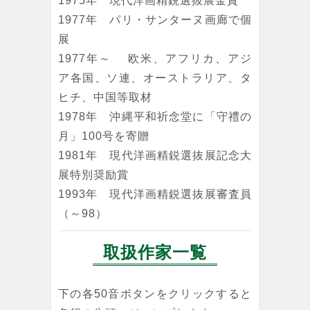
1975年 現代洋画精鋭選抜展金賞
1977年 パリ・サンターヌ画廊で個
展
1977年～ 欧米、アフリカ、アジ
ア各国、ソ連、オーストラリア、タ
ヒチ、中国等取材
1978年 沖縄平和祈念堂に「守禮の
月」100号を寄贈
1981年 現代洋画精鋭選抜展記念大
展特別奨励賞
1993年 現代洋画精鋭選抜展審査員
（～98）
取扱作家一覧
下の各50音ボタンをクリックすると