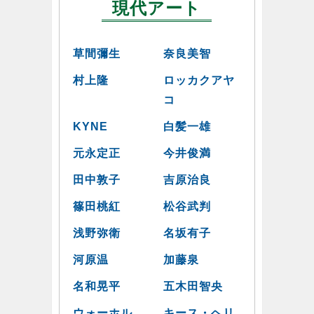
現代アート
草間彌生
奈良美智
村上隆
ロッカクアヤ
コ
KYNE
白髪一雄
元永定正
今井俊満
田中敦子
吉原治良
篠田桃紅
松谷武判
浅野弥衛
名坂有子
河原温
加藤泉
名和晃平
五木田智央
ウォーホル
キース・ヘリ