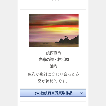
鎮西直秀
光彩の譜・桂浜図
油彩
色彩が複雑に交じり合った夕
空が神秘的です。
その他鎮西直秀買取作品