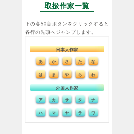
取扱作家一覧
下の各50音ボタンをクリックすると
各行の先頭へジャンプします。
日本人作家
か
あ
さ
た
な
わ
は
ま
や
ら
外国人作家
カ
ア
サ
タ
ナ
ワ
ハ
マ
ヤ
ラ