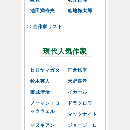
池田満寿夫
畦地梅太郎
>>全作家リスト
現代人気作家
ヒロヤマガタ
笹倉鉄平
鈴木英人
天野喜孝
藤城清治
イカール
ノーマン・ロ
ドラクロワ
ックウェル
マックナイト
マヌキアン
ジョージ・ロ