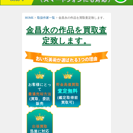
HOME
>
取扱作家一覧
> 金昌永の作品を買取査定致します。
金昌永の作品を買取査
定致します。
お客様にとっ
即金高価買取
て
査定無料
最適売却方法
(鑑定取得前
(買取、委託
買取可)
販売
等)をご提案
します。
出張買取
迅速に対応