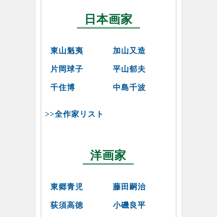
日本画家
東山魁夷
加山又造
片岡球子
平山郁夫
千住博
中島千波
>>全作家リスト
洋画家
東郷青児
藤田嗣治
荻須高徳
小磯良平