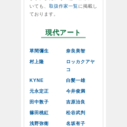
いても、
取扱作家一覧
に掲載し
ております。
現代アート
草間彌生
奈良美智
村上隆
ロッカクアヤ
コ
KYNE
白髪一雄
元永定正
今井俊満
田中敦子
吉原治良
篠田桃紅
松谷武判
浅野弥衛
名坂有子