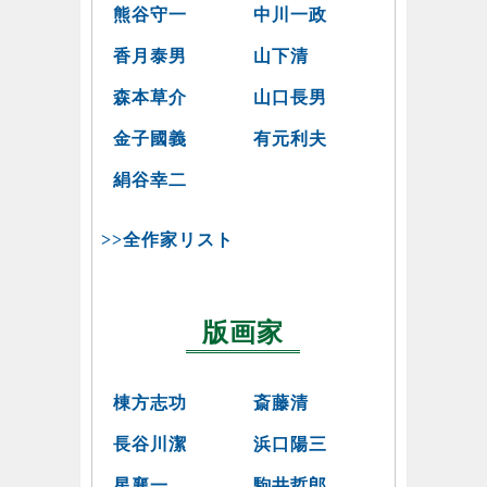
熊谷守一
中川一政
香月泰男
山下清
森本草介
山口長男
金子國義
有元利夫
絹谷幸二
>>全作家リスト
版画家
棟方志功
斎藤清
長谷川潔
浜口陽三
星襄一
駒井哲郎