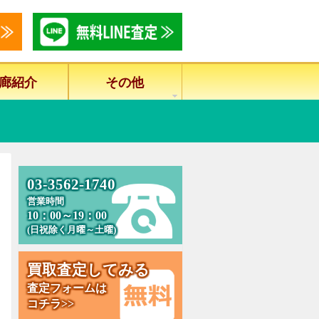
廊紹介
その他
0
3
-
3
5
6
2
-
1
7
4
0
営業時間
10：00～19：00
(日祝除く月曜～土曜)
買
取
査
定
し
て
み
る
査定フォームは
コチラ>>