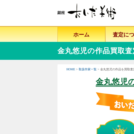
ホーム
査定に
金丸悠児の作品買取査
HOME
>
取扱作家一覧
> 金丸悠児の作品を買取査
金丸悠児