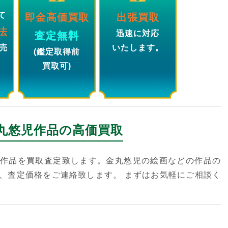
て
即金高価買取
出張買取
法
迅速に対応
査定無料
売
いたします。
(鑑定取得前
買取可)
丸悠児
作品の高価買取
作品を買取査定致します。金丸悠児の絵画などの作品の
、査定価格をご連絡致します。 まずはお気軽にご相談く