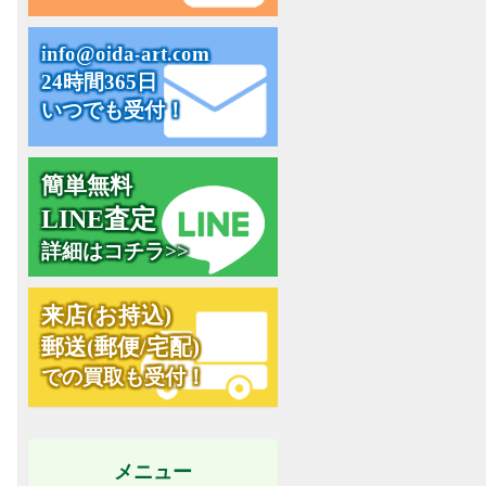
i
n
f
o
@
o
i
d
a
-
a
r
t
.
c
o
m
24時間365日
いつでも受付！
簡単無料
L
I
N
E
査
定
詳細はコチラ>>
来
店
(
お
持
込
)
郵
送
(
郵
便
/
宅
配
)
での買取も受付！
メニュー