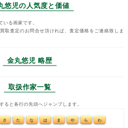
丸悠児の人気度と価値
ている画家です。
買取査定のお問合せ頂ければ、査定価格をご連絡致しま
金丸悠児 略歴
取扱作家一覧
クすると各行の先頭へジャンプします。
さ
た
な
は
ま
や
ら
わ