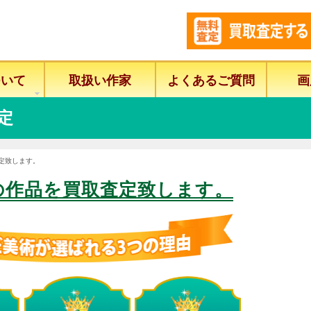
ついて
取扱い作家
よくあるご質問
画
定
定致します。
の作品を買取査定致します。