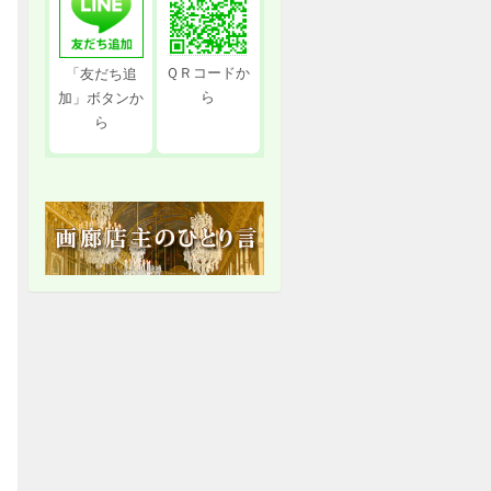
ＱＲコードか
「友だち追
ら
加」ボタンか
ら