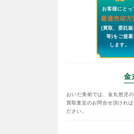
お客様にとっ
最適売却方
(買取、委託販
等)をご提案
します。
金
おいだ美術では、金丸悠児の
買取査定のお問合せ頂ければ
ださい。