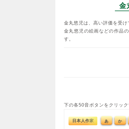
金
金丸悠児は、高い評価を受け
金丸悠児の絵画などの作品の
す。
下の各50音ボタンをクリッ
日本人作家
あ
か