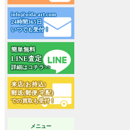
i
n
f
o
@
o
i
d
a
-
a
r
t
.
c
o
m
24時間365日
いつでも受付！
簡単無料
L
I
N
E
査
定
詳細はコチラ>>
来
店
(
お
持
込
)
郵
送
(
郵
便
/
宅
配
)
での買取も受付！
メニュー