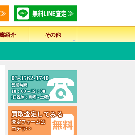
廊紹介
その他
0
3
-
3
5
6
2
-
1
7
4
0
営業時間
10：00～19：00
(日祝除く月曜～土曜)
買
取
査
定
し
て
み
る
査定フォームは
コチラ>>