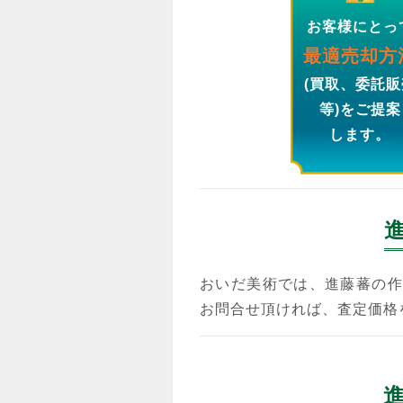
お客様にとっ
最適売却方
(買取、委託販
等)をご提案
します。
おいだ美術では、進藤蕃の作
お問合せ頂ければ、査定価格