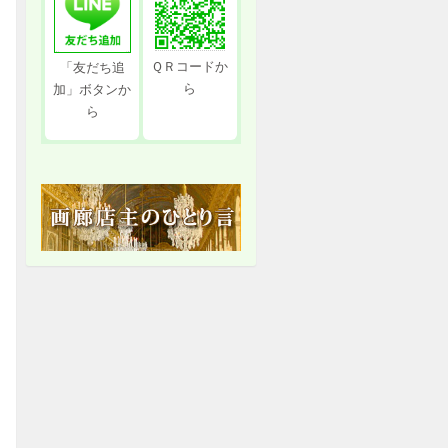
ＱＲコードか
「友だち追
ら
加」ボタンか
ら