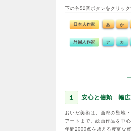
下の各50音ボタンをクリッ
日本人作家
あ
か
外国人作家
ア
カ
１
安心と信頼 幅広
おいだ美術は、画廊の聖地・
アートまで、絵画作品を中心
年間2000点を越える豊富な