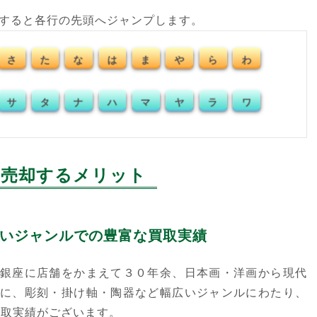
クすると各行の先頭へジャンプします。
さ
た
な
は
ま
や
ら
わ
サ
タ
ナ
ハ
マ
ヤ
ラ
ワ
売却するメリット
いジャンルでの豊富な買取実績
銀座に店舗をかまえて３０年余、日本画・洋画から現代
に、彫刻・掛け軸・陶器など幅広いジャンルにわたり、
買取実績がございます。