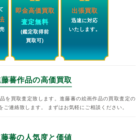
て
即金高価買取
出張買取
法
迅速に対応
査定無料
売
いたします。
(鑑定取得前
買取可)
進藤蕃
作品の高価買取
品を買取査定致します。進藤蕃の絵画作品の買取査定の
をご連絡致します。 まずはお気軽にご相談ください。
進藤蕃の人気度と価値