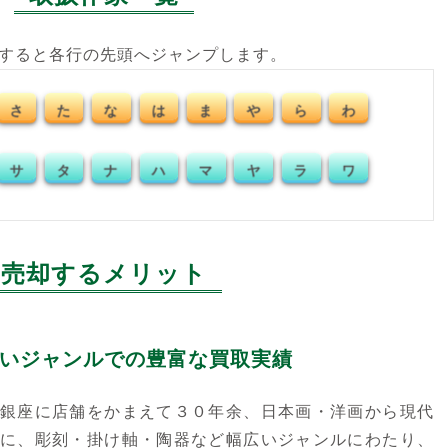
クすると各行の先頭へジャンプします。
さ
た
な
は
ま
や
ら
わ
サ
タ
ナ
ハ
マ
ヤ
ラ
ワ
売却するメリット
いジャンルでの豊富な買取実績
銀座に店舗をかまえて３０年余、日本画・洋画から現代
に、彫刻・掛け軸・陶器など幅広いジャンルにわたり、