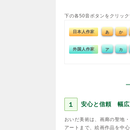
下の各50音ボタンをクリッ
日本人作家
あ
か
外国人作家
ア
カ
１
安心と信頼 幅広
おいだ美術は、画廊の聖地・
アートまで、絵画作品を中心