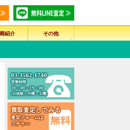
廊紹介
その他
0
3
-
3
5
6
2
-
1
7
4
0
営業時間
10：00～19：00
(日祝除く月曜～土曜)
買
取
査
定
し
て
み
る
査定フォームは
コチラ>>