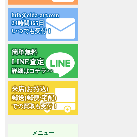
i
n
f
o
@
o
i
d
a
-
a
r
t
.
c
o
m
24時間365日
いつでも受付！
簡単無料
L
I
N
E
査
定
詳細はコチラ>>
来
店
(
お
持
込
)
郵
送
(
郵
便
/
宅
配
)
での買取も受付！
メニュー