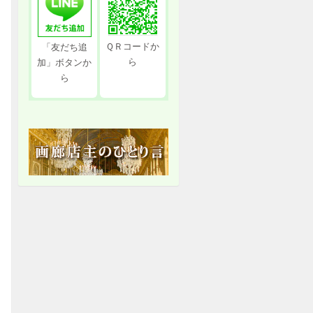
ＱＲコードか
「友だち追
ら
加」ボタンか
ら