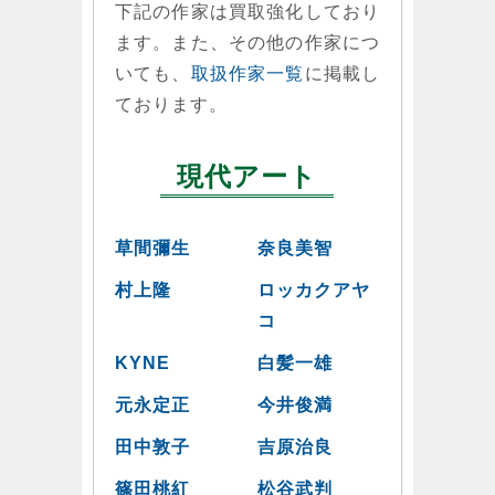
下記の作家は買取強化しており
ます。また、その他の作家につ
いても、
取扱作家一覧
に掲載し
ております。
現代アート
草間彌生
奈良美智
村上隆
ロッカクアヤ
コ
KYNE
白髪一雄
元永定正
今井俊満
田中敦子
吉原治良
篠田桃紅
松谷武判