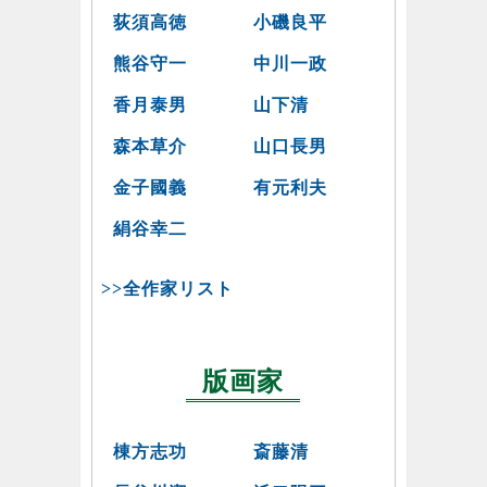
荻須高徳
小磯良平
熊谷守一
中川一政
香月泰男
山下清
森本草介
山口長男
金子國義
有元利夫
絹谷幸二
>>全作家リスト
版画家
棟方志功
斎藤清