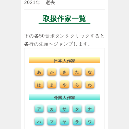
2021年 逝去
取扱作家一覧
下の各50音ボタンをクリックすると
各行の先頭へジャンプします。
日本人作家
あ
か
さ
た
な
は
ま
や
ら
わ
外国人作家
ア
カ
サ
タ
ナ
ハ
マ
ヤ
ラ
ワ