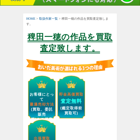
HOME
>
取扱作家一覧
> 稗田一穂の作品を買取査定致しま
す。
稗田一穂の作品を買取
査定致します。
お客様にとっ
即金高価買取
て
査定無料
最適売却方法
(鑑定取得前
(買取、委託
買取可)
販売
等)をご提案
します。
出張買取