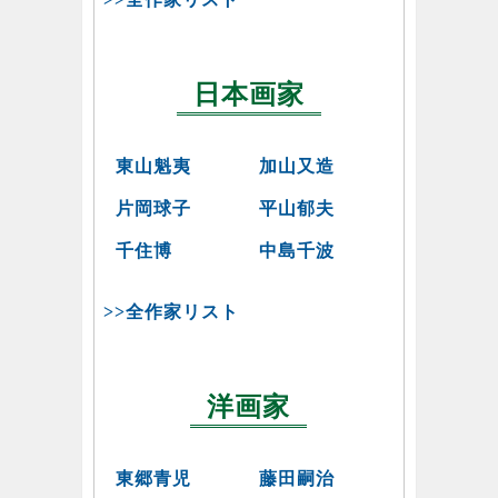
日本画家
東山魁夷
加山又造
片岡球子
平山郁夫
千住博
中島千波
>>全作家リスト
洋画家
東郷青児
藤田嗣治