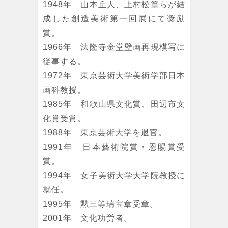
1948年 山本丘人、上村松篁らが結
成した創造美術第一回展にて奨励
賞。
1966年 法隆寺金堂壁画再現模写に
従事する。
1972年 東京芸術大学美術学部日本
画科教授。
1985年 和歌山県文化賞、田辺市文
化賞受賞。
1988年 東京芸術大学を退官。
1991年 日本藝術院賞・恩賜賞受
賞。
1994年 女子美術大学大学院教授に
就任。
1995年 勲三等瑞宝章受章。
2001年 文化功労者。