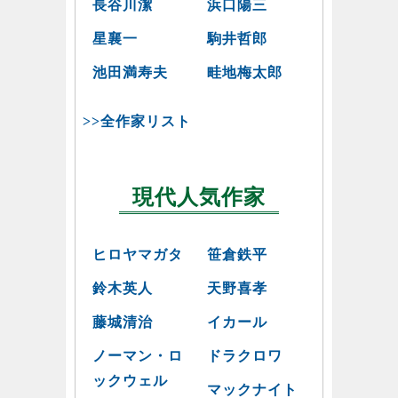
長谷川潔
浜口陽三
星襄一
駒井哲郎
池田満寿夫
畦地梅太郎
>>全作家リスト
現代人気作家
ヒロヤマガタ
笹倉鉄平
鈴木英人
天野喜孝
藤城清治
イカール
ノーマン・ロ
ドラクロワ
ックウェル
マックナイト