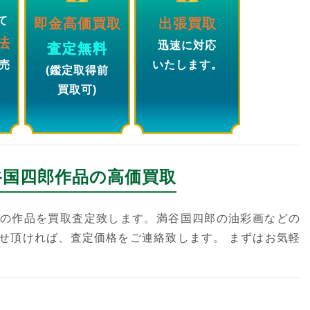
て
即金高価買取
出張買取
法
迅速に対応
査定無料
売
いたします。
(鑑定取得前
買取可)
谷国四郎
作品の高価買取
の作品を買取査定致します。満谷国四郎の油彩画などの
せ頂ければ、査定価格をご連絡致します。 まずはお気軽