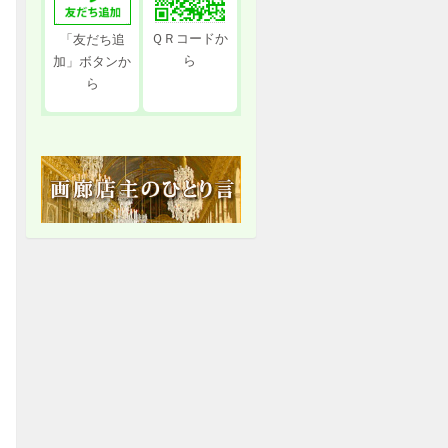
ＱＲコードか
「友だち追
ら
加」ボタンか
ら