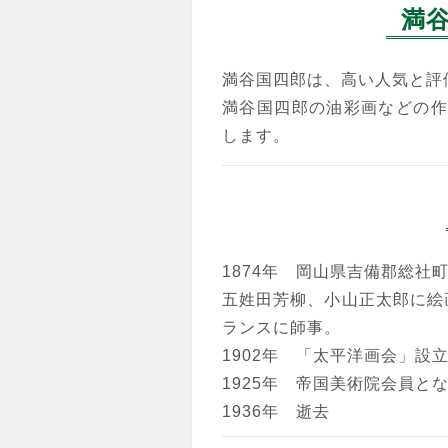
満
満谷国四郎は、高い人気と評
満谷国四郎の油彩画などの作
します。
1874年 岡山県吉備郡総社
五姓田芳柳、小山正太郎に絵画
ランスに師事。
1902年 「太平洋画会」設
1925年 帝国美術院会員と
1936年 逝去