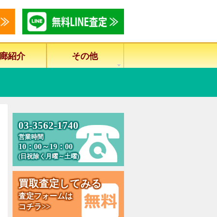
廊紹介
その他
0
3
-
3
5
6
2
-
1
7
4
0
営業時間
10：00～19：00
(日祝除く月曜～土曜)
買
取
査
定
し
て
み
る
査定フォームは
コチラ>>