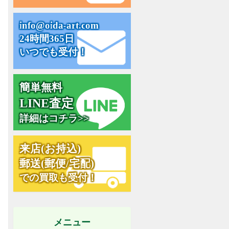
i
n
f
o
@
o
i
d
a
-
a
r
t
.
c
o
m
24時間365日
いつでも受付！
簡単無料
L
I
N
E
査
定
詳細はコチラ>>
来
店
(
お
持
込
)
郵
送
(
郵
便
/
宅
配
)
での買取も受付！
メニュー