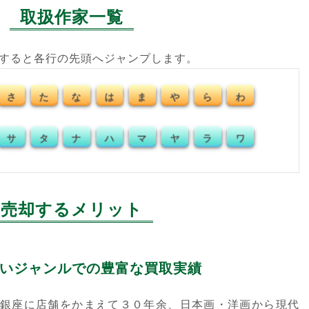
取扱作家一覧
クすると各行の先頭へジャンプします。
さ
た
な
は
ま
や
ら
わ
サ
タ
ナ
ハ
マ
ヤ
ラ
ワ
売却するメリット
いジャンルでの豊富な買取実績
銀座に店舗をかまえて３０年余、日本画・洋画から現代