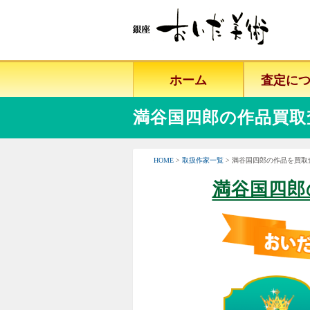
ホーム
査定に
満谷国四郎の作品買取
HOME
>
取扱作家一覧
> 満谷国四郎の作品を買取
満谷国四郎