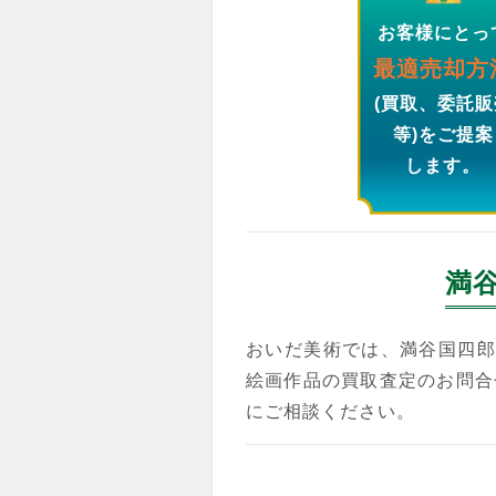
お客様にとっ
最適売却方
(買取、委託販
等)をご提案
します。
満
おいだ美術では、満谷国四郎
絵画作品の買取査定のお問合
にご相談ください。