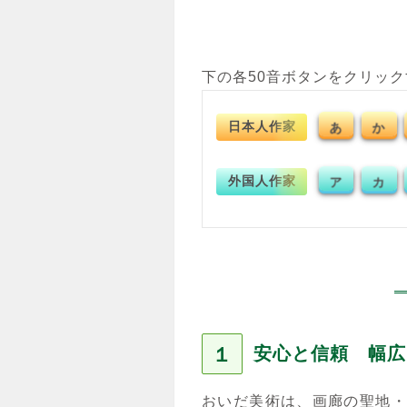
下の各50音ボタンをクリッ
日本人作家
あ
か
外国人作家
ア
カ
１
安心と信頼 幅広
おいだ美術は、画廊の聖地・