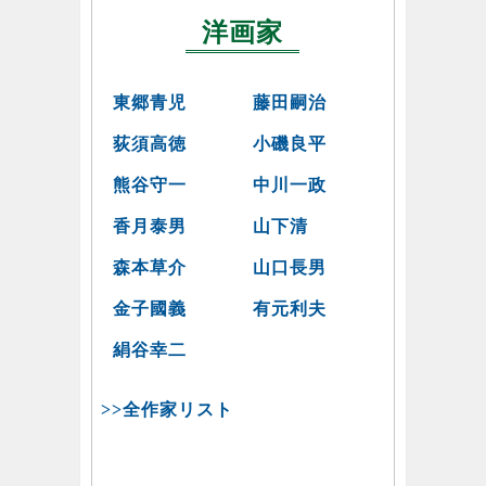
洋画家
東郷青児
藤田嗣治
荻須高徳
小磯良平
熊谷守一
中川一政
香月泰男
山下清
森本草介
山口長男
金子國義
有元利夫
絹谷幸二
>>全作家リスト