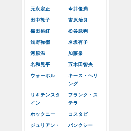
元永定正
今井俊満
田中敦子
吉原治良
篠田桃紅
松谷武判
浅野弥衛
名坂有子
河原温
加藤泉
名和晃平
五木田智央
ウォーホル
キース・ヘリ
ング
リキテンスタ
フランク・ス
イン
テラ
ホックニー
コスタビ
ジュリアン・
バンクシー