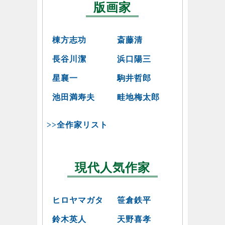
版画家
棟方志功
斎藤清
長谷川潔
浜口陽三
星襄一
駒井哲郎
池田満寿夫
畦地梅太郎
>>全作家リスト
現代人気作家
ヒロヤマガタ
笹倉鉄平
鈴木英人
天野喜孝