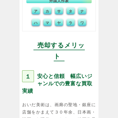
外国人作家
ア
サ
タ
ナ
カ
ハ
マ
ヤ
ラ
ワ
売却するメリッ
ト
１
安心と信頼 幅広いジ
ャンルでの豊富な買取
実績
おいだ美術は、画廊の聖地・銀座に
店舗をかまえて３０年余、日本画・