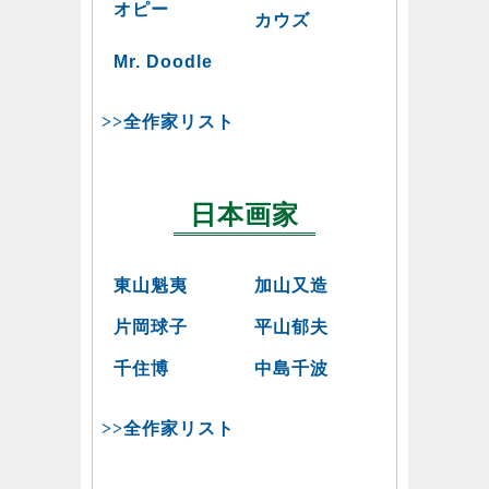
オピー
カウズ
Mr. Doodle
>>全作家リスト
日本画家
東山魁夷
加山又造
片岡球子
平山郁夫
千住博
中島千波
>>全作家リスト