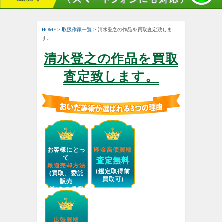
HOME
>
取扱作家一覧
> 清水登之の作品を買取査定致しま
す。
清水登之の作品を買取
査定致します。
お客様にとっ
即金高価買取
て
査定無料
最適売却方法
(鑑定取得前
(買取、委託
買取可)
販売
等)をご提案
します。
出張買取