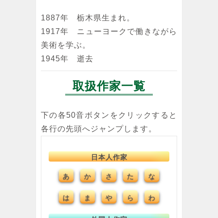
1887年 栃木県生まれ。
1917年 ニューヨークで働きながら
美術を学ぶ。
1945年 逝去
取扱作家一覧
下の各50音ボタンをクリックすると
各行の先頭へジャンプします。
日本人作家
あ
さ
た
な
か
は
ま
や
ら
わ