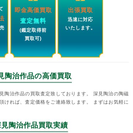
て
即金高価買取
出張買取
法
迅速に対応
査定無料
売
いたします。
(鑑定取得前
買取可)
見陶治
作品の高価買取
見陶治作品の買取査定致しております。 深見陶治の陶磁
頂ければ、査定価格をご連絡致します。 まずはお気軽に
深見陶治作品買取実績