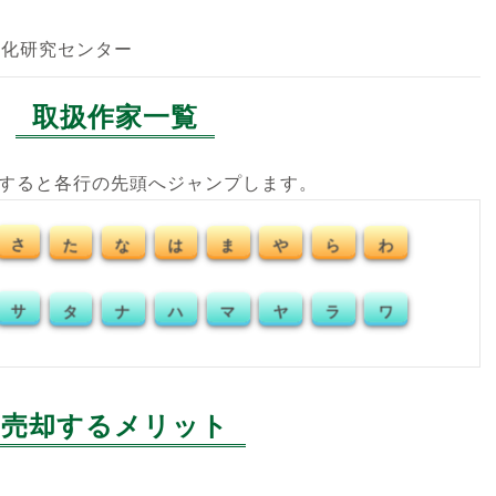
文化研究センター
取扱作家一覧
クすると各行の先頭へジャンプします。
は
さ
た
な
ま
や
ら
わ
ハ
サ
タ
ナ
マ
ヤ
ラ
ワ
売却するメリット