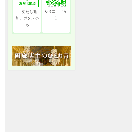
ＱＲコードか
「友だち追
ら
加」ボタンか
ら