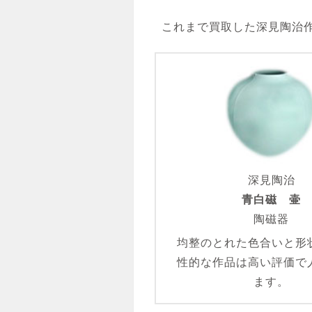
これまで買取した深見陶治
深見陶治
青白磁 壷
陶磁器
均整のとれた色合いと形
性的な作品は高い評価で
ます。