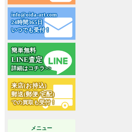
i
n
f
o
@
o
i
d
a
-
a
r
t
.
c
o
m
24時間365日
いつでも受付！
簡単無料
L
I
N
E
査
定
詳細はコチラ>>
お
来
店
持
込
(
)
郵
送
(
郵
便
/
宅
配
)
での買取も受付！
メニュー