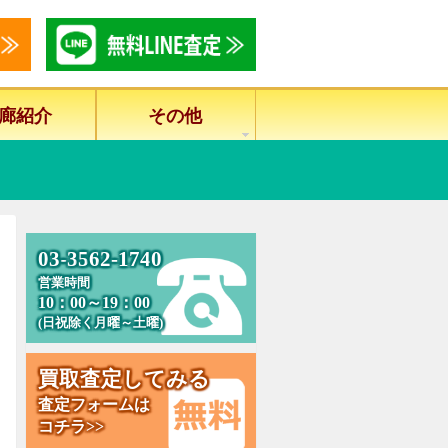
廊紹介
その他
6
0
3
-
3
5
2
-
1
7
4
0
営業時間
10：00～19：00
(日祝除く月曜～土曜)
買
取
査
定
し
て
み
る
査定フォームは
コチラ>>