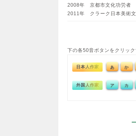
2008年 京都市文化功労者
2011年 クラーク日本美術
下の各50音ボタンをクリッ
日本人作家
あ
か
外国人作家
ア
カ