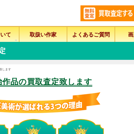
ついて
取扱い作家
よくあるご質問
画
定
致します
治作品の買取査定致します