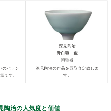
深見陶治
青白磁 盃
陶磁器
いのバラン
深見陶治の作品を買取査定致しま
人気です。
す。
見陶治の人気度と価値