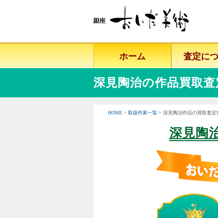
ホーム
査定に
深見陶治の作品買取査
HOME
>
取扱作家一覧
> 深見陶治作品の買取査定
深見陶