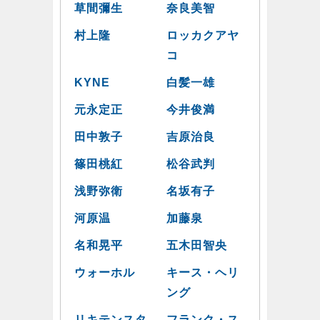
草間彌生
奈良美智
村上隆
ロッカクアヤ
コ
KYNE
白髪一雄
元永定正
今井俊満
田中敦子
吉原治良
篠田桃紅
松谷武判
浅野弥衛
名坂有子
河原温
加藤泉
名和晃平
五木田智央
ウォーホル
キース・ヘリ
ング
リキテンスタ
フランク・ス