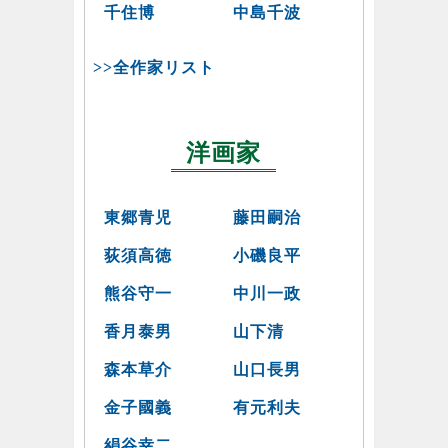
千住博
中島千波
>>全作家リスト
洋画家
東郷青児
藤田嗣治
荻須高徳
小磯良平
熊谷守一
中川一政
香月泰男
山下清
森本草介
山口長男
金子國義
有元利夫
絹谷幸二