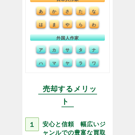
あ
か
さ
た
な
は
ま
や
ら
わ
外国人作家
ア
カ
サ
タ
ナ
ハ
マ
ヤ
ラ
ワ
売却するメリッ
ト
１
安心と信頼 幅広いジ
ャンルでの豊富な買取