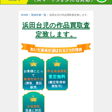
HOME
>
取扱作家一覧
> 浜田台児の作品買取査定致します。
浜田台児の作品買取査
定致します。
お客様にとっ
即金高価買取
て
査定無料
最適売却方法
(鑑定取得前
(買取、委託
買取可)
販売
等)をご提案
します。
出張買取
迅速に対応