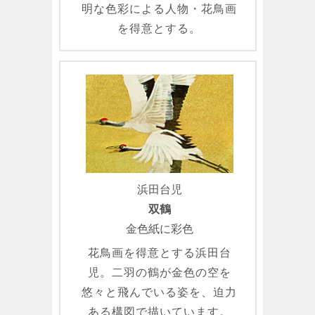
明な色彩による人物・花鳥画
を得意とする。
浜田台児
双鶴
金色紙に彩色
花鳥画を得意とする浜田台
児。二羽の鶴が金色の空を
悠々と飛んでいる姿を、迫力
ある構図で描いています。