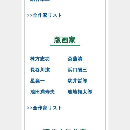
>>全作家リスト
版画家
棟方志功
斎藤清
長谷川潔
浜口陽三
星襄一
駒井哲郎
池田満寿夫
畦地梅太郎
>>全作家リスト