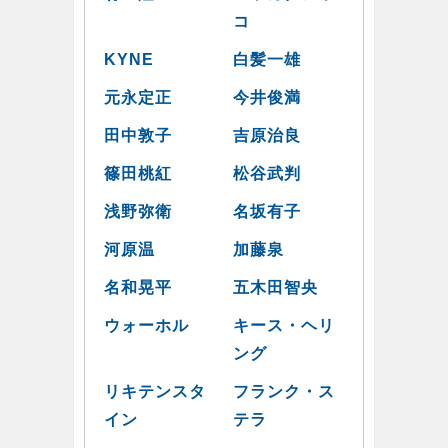
コ
KYNE
白髪一雄
元永定正
今井俊満
田中敦子
吉原治良
篠田桃紅
松谷武判
浅野弥衛
名坂有子
河原温
加藤泉
名和晃平
五木田智央
ウォーホル
キース・ヘリ
ング
リキテンスタ
フランク・ス
イン
テラ