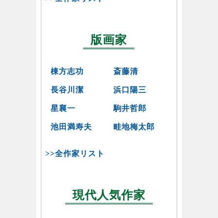
版画家
棟方志功
斎藤清
長谷川潔
浜口陽三
星襄一
駒井哲郎
池田満寿夫
畦地梅太郎
>>全作家リスト
現代人気作家