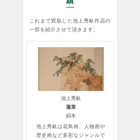
績
これまで買取した池上秀畝作品の
一部を紹介させて頂きます。
池上秀畝
蓬莱
絹本
池上秀畝は花鳥画、人物画や
歴史画など多彩なジャンルで