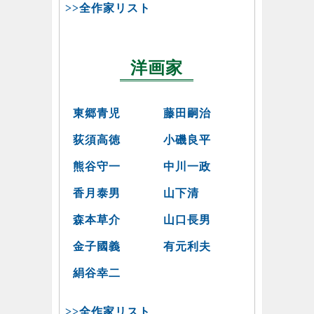
>>全作家リスト
洋画家
東郷青児
藤田嗣治
荻須高徳
小磯良平
熊谷守一
中川一政
香月泰男
山下清
森本草介
山口長男
金子國義
有元利夫
絹谷幸二
>>全作家リスト