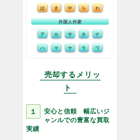
は
ま
や
ら
わ
外国人作家
ア
カ
サ
タ
ナ
ハ
マ
ヤ
ラ
ワ
売却するメリッ
ト
１
安心と信頼 幅広いジ
ャンルでの豊富な買取
実績