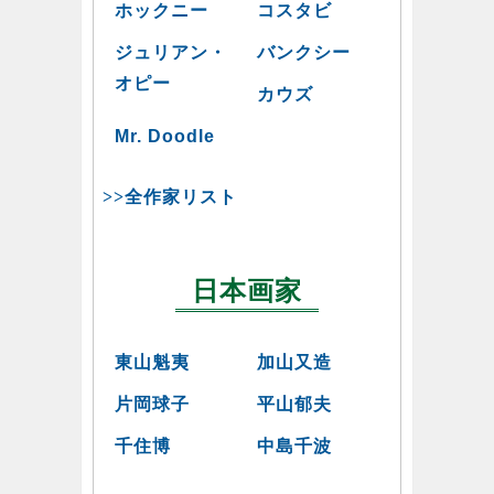
ホックニー
コスタビ
ジュリアン・
バンクシー
オピー
カウズ
Mr. Doodle
>>全作家リスト
日本画家
東山魁夷
加山又造
片岡球子
平山郁夫
千住博
中島千波