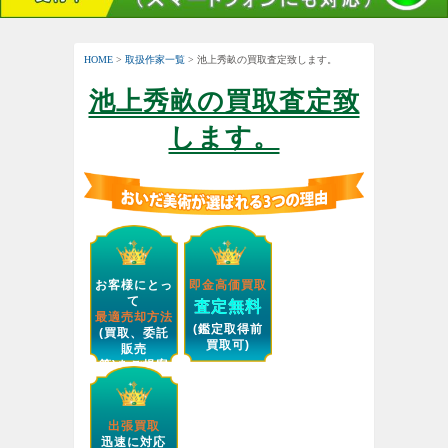
HOME
>
取扱作家一覧
> 池上秀畝の買取査定致します。
池上秀畝の買取査定致
します。
お客様にとっ
即金高価買取
て
査定無料
最適売却方法
(鑑定取得前
(買取、委託
買取可)
販売
等)をご提案
します。
出張買取
迅速に対応