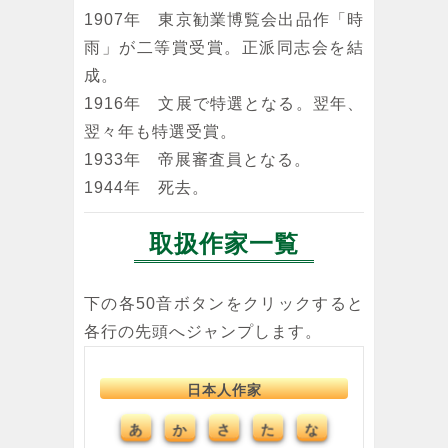
1907年 東京勧業博覧会出品作「時
雨」が二等賞受賞。正派同志会を結
成。
1916年 文展で特選となる。翌年、
翌々年も特選受賞。
1933年 帝展審査員となる。
1944年 死去。
取扱作家一覧
下の各50音ボタンをクリックすると
各行の先頭へジャンプします。
日本人作家
あ
か
さ
た
な