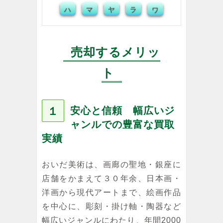
ハ
マ
ヤ
ラ
ワ
売却するメリッ
ト
１
安心と信頼 幅広いジ
ャンルでの豊富な買取
実績
おいだ美術は、画廊の聖地・銀座に
店舗をかまえて３０年余、日本画・
洋画から現代アートまで、絵画作品
を中心に、彫刻・掛け軸・陶器など
幅広いジャンルにわたり、年間2000