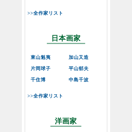
>>全作家リスト
日本画家
東山魁夷
加山又造
片岡球子
平山郁夫
千住博
中島千波
>>全作家リスト
洋画家