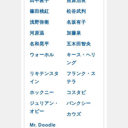
田中敦子
吉原治良
篠田桃紅
松谷武判
浅野弥衛
名坂有子
河原温
加藤泉
名和晃平
五木田智央
ウォーホル
キース・ヘリ
ング
リキテンスタ
フランク・ス
イン
テラ
ホックニー
コスタビ
ジュリアン・
バンクシー
オピー
カウズ
Mr. Doodle