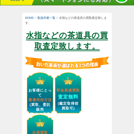
HOME
>
取扱作家一覧
> 水指などの茶道具の買取査定致しま
す。
水指などの茶道具の買
取査定致します。
お客様にとっ
即金高価買取
て
査定無料
最適売却方法
(鑑定取得前
(買取、委託
買取可)
販売
等)をご提案
します。
出張買取