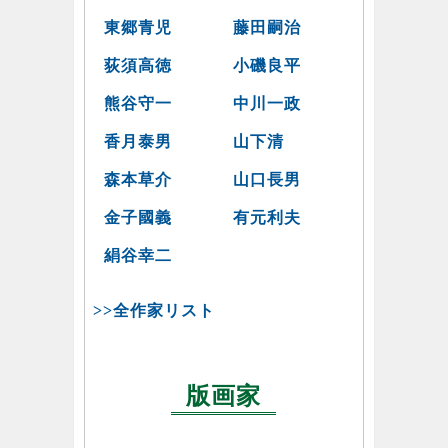
東郷青児
藤田嗣治
荻須高徳
小磯良平
熊谷守一
中川一政
香月泰男
山下清
森本草介
山口長男
金子國義
有元利夫
絹谷幸二
>>全作家リスト
版画家