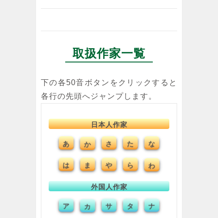
取扱作家一覧
下の各50音ボタンをクリックすると
各行の先頭へジャンプします。
日本人作家
あ
か
さ
た
な
は
ま
や
ら
わ
外国人作家
ア
カ
サ
タ
ナ