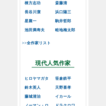
棟方志功
斎藤清
長谷川潔
浜口陽三
星襄一
駒井哲郎
池田満寿夫
畦地梅太郎
>>全作家リスト
現代人気作家
ヒロヤマガタ
笹倉鉄平
鈴木英人
天野喜孝
藤城清治
イカール
ノーマン・ロ
ドラクロワ