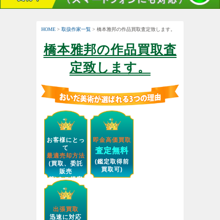
HOME
>
取扱作家一覧
> 橋本雅邦の作品買取査定致します。
橋本雅邦の作品買取査
定致します。
お客様にとっ
即金高価買取
て
査定無料
最適売却方法
(鑑定取得前
(買取、委託
買取可)
販売
等)をご提案
します。
出張買取
迅速に対応