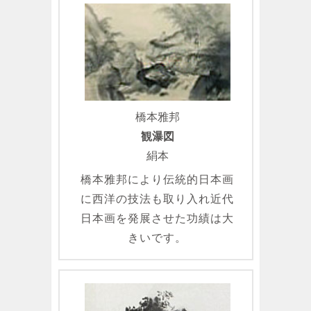
橋本雅邦
観瀑図
絹本
橋本雅邦により伝統的日本画
に西洋の技法も取り入れ近代
日本画を発展させた功績は大
きいです。