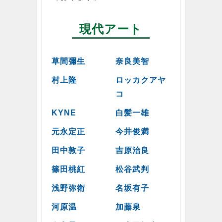
現代アート
草間彌生
奈良美智
村上隆
ロッカクアヤ
コ
KYNE
白髪一雄
元永定正
今井俊満
田中敦子
吉原治良
篠田桃紅
松谷武判
浅野弥衛
名坂有子
河原温
加藤泉