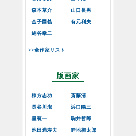
森本草介
山口長男
金子國義
有元利夫
絹谷幸二
>>全作家リスト
版画家
棟方志功
斎藤清
長谷川潔
浜口陽三
星襄一
駒井哲郎
池田満寿夫
畦地梅太郎