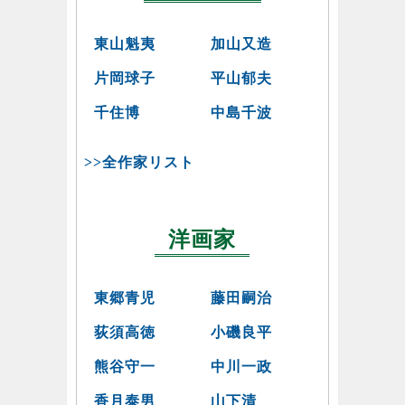
東山魁夷
加山又造
片岡球子
平山郁夫
千住博
中島千波
>>全作家リスト
洋画家
東郷青児
藤田嗣治
荻須高徳
小磯良平
熊谷守一
中川一政
香月泰男
山下清