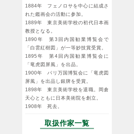
1884年 フェノロサを中心に結成さ
れた鑑画会の活動に参加。
1889年 東京美術学校の初代日本画
教授となる。
1890年 第3回内国勧業博覧会で
「白雲紅樹図」が一等妙技賞受賞。
1895年 第4回内国勧業博覧会に
「竜虎図屏風」を出品。
1900年 パリ万国博覧会に「竜虎図
屏風」を出品し銀牌を受賞。
1898年 東京美術学校を退職。岡倉
天心とともに日本美術院を創立。
1908年 死去。
取扱作家一覧