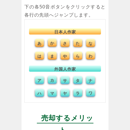
下の各50音ボタンをクリックすると
各行の先頭へジャンプします。
日本人作家
あ
か
た
な
さ
は
ま
や
ら
わ
外国人作家
ア
カ
タ
ナ
サ
ハ
マ
ヤ
ラ
ワ
売却するメリッ