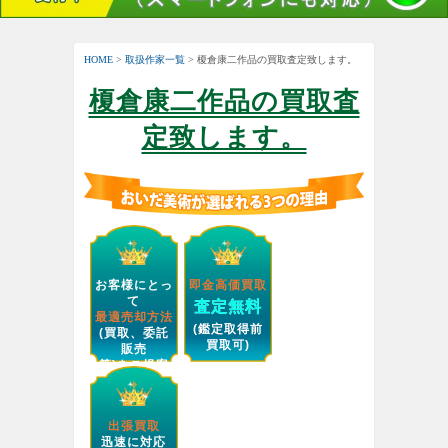
HOME
>
取扱作家一覧
> 榎倉康二作品の買取査定致します。
榎倉康二作品の買取査
定致します。
お客様にとっ
即金高価買取
て
査定無料
最適売却方法
(鑑定取得前
(買取、委託
買取可)
販売
等)をご提案
します。
出張買取
迅速に対応