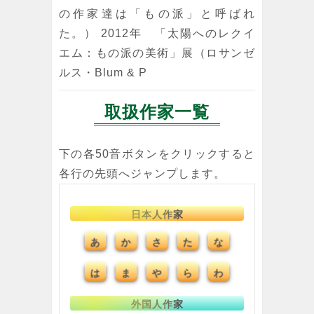
の作家達は「もの派」と呼ばれ
た。） 2012年 「太陽へのレクイ
エム：もの派の美術」展（ロサンゼ
ルス・Blum & P
取扱作家一覧
下の各50音ボタンをクリックすると
各行の先頭へジャンプします。
日本人作家
あ
か
た
な
さ
ま
や
ら
わ
は
外国人作家