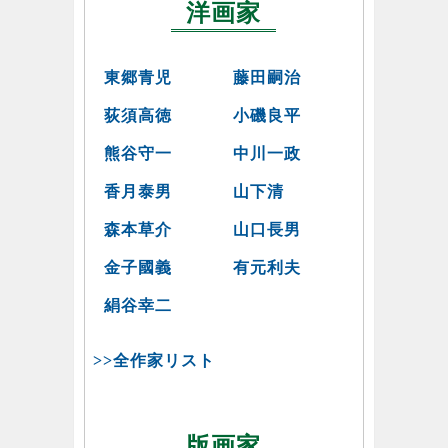
洋画家
東郷青児
藤田嗣治
荻須高徳
小磯良平
熊谷守一
中川一政
香月泰男
山下清
森本草介
山口長男
金子國義
有元利夫
絹谷幸二
>>全作家リスト
版画家