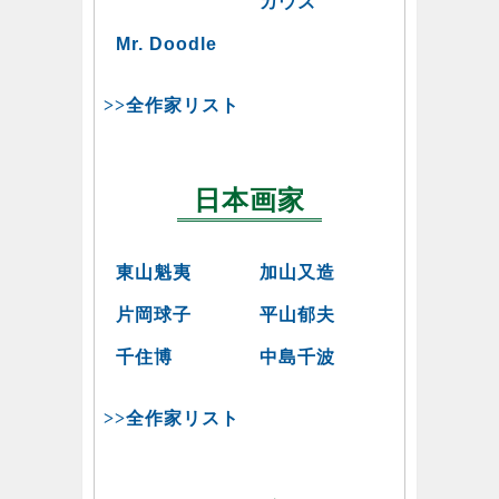
カウズ
Mr. Doodle
>>全作家リスト
日本画家
東山魁夷
加山又造
片岡球子
平山郁夫
千住博
中島千波
>>全作家リスト