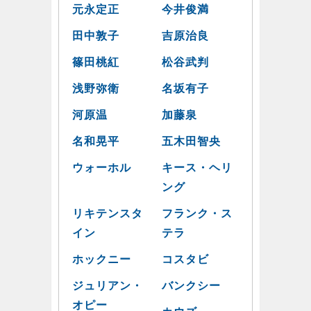
元永定正
今井俊満
田中敦子
吉原治良
篠田桃紅
松谷武判
浅野弥衛
名坂有子
河原温
加藤泉
名和晃平
五木田智央
ウォーホル
キース・ヘリ
ング
リキテンスタ
フランク・ス
イン
テラ
ホックニー
コスタビ
ジュリアン・
バンクシー
オピー