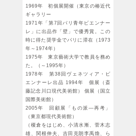
1969年 初個展開催（東京の椿近代
ギャラリー
1971年「第7回パリ青年ビエンナー
レ」に出品作「壁」で優秀賞。この
時に得た奨学金でパリに滞在（1973
年～1974年）
1975年 東京藝術大学で教員を務め
た。（～1995年）
1978年 第38回ヴェネツィア・ビ
エンナーレ出品 1994年 個展（斎
藤記念川口現代美術館） 個展（国立
国際美術館）
2005年 回顧展「もの派—再考」
（東京都現代美術館）
（榎倉をはじめ、小清水漸、菅木志
雄、関根伸夫、吉田克朗李禹煥、ら