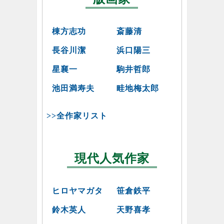
棟方志功
斎藤清
長谷川潔
浜口陽三
星襄一
駒井哲郎
池田満寿夫
畦地梅太郎
>>全作家リスト
現代人気作家
ヒロヤマガタ
笹倉鉄平
鈴木英人
天野喜孝