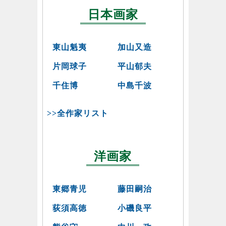
日本画家
東山魁夷
加山又造
片岡球子
平山郁夫
千住博
中島千波
>>全作家リスト
洋画家
東郷青児
藤田嗣治
荻須高徳
小磯良平