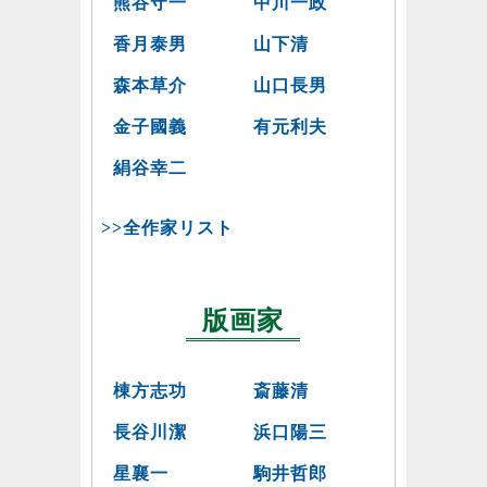
熊谷守一
中川一政
香月泰男
山下清
森本草介
山口長男
金子國義
有元利夫
絹谷幸二
>>全作家リスト
版画家
棟方志功
斎藤清
長谷川潔
浜口陽三
星襄一
駒井哲郎