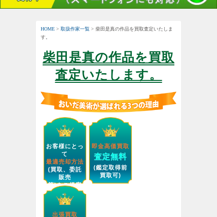
HOME
>
取扱作家一覧
> 柴田是真の作品を買取査定いたしま
す。
柴田是真の作品を買取
査定いたします。
お客様にとっ
即金高価買取
て
査定無料
最適売却方法
(鑑定取得前
(買取、委託
買取可)
販売
等)をご提案
します。
出張買取