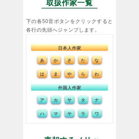
取扱作家一覧
下の各50音ボタンをクリックすると
各行の先頭へジャンプします。
日本人作家
あ
か
さ
た
な
は
ま
や
ら
わ
外国人作家
ア
カ
サ
タ
ナ
ハ
マ
ヤ
ラ
ワ