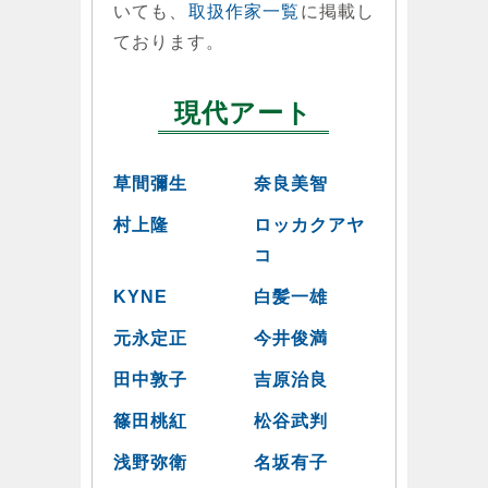
いても、
取扱作家一覧
に掲載し
ております。
現代アート
草間彌生
奈良美智
村上隆
ロッカクアヤ
コ
KYNE
白髪一雄
元永定正
今井俊満
田中敦子
吉原治良
篠田桃紅
松谷武判
浅野弥衛
名坂有子