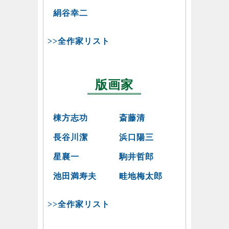
絹谷幸二
>>全作家リスト
版画家
棟方志功
斎藤清
長谷川潔
浜口陽三
星襄一
駒井哲郎
池田満寿夫
畦地梅太郎
>>全作家リスト