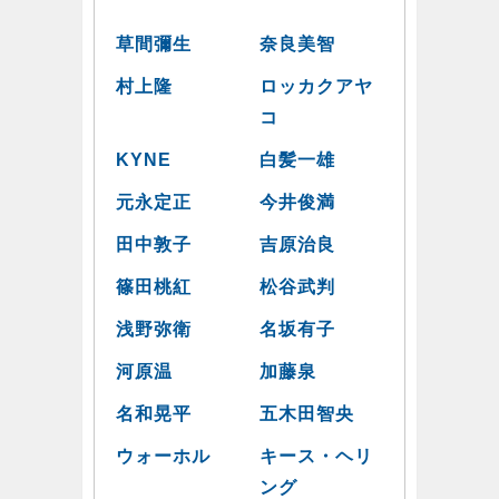
草間彌生
奈良美智
村上隆
ロッカクアヤ
コ
KYNE
白髪一雄
元永定正
今井俊満
田中敦子
吉原治良
篠田桃紅
松谷武判
浅野弥衛
名坂有子
河原温
加藤泉
名和晃平
五木田智央
ウォーホル
キース・ヘリ
ング