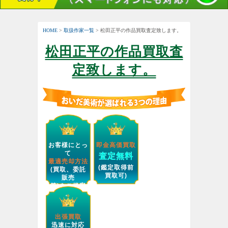
HOME
>
取扱作家一覧
> 松田正平の作品買取査定致します。
松田正平の作品買取査
定致します。
お客様にとっ
即金高価買取
て
査定無料
最適売却方法
(鑑定取得前
(買取、委託
買取可)
販売
等)をご提案
します。
出張買取
迅速に対応