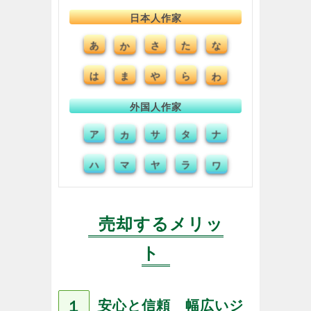
日本人作家
あ
か
さ
た
な
は
ま
や
ら
わ
外国人作家
ア
カ
サ
タ
ナ
ハ
マ
ヤ
ラ
ワ
売却するメリッ
ト
１
安心と信頼 幅広いジ