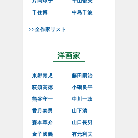
片岡球子
平山郁夫
千住博
中島千波
>>全作家リスト
洋画家
東郷青児
藤田嗣治
荻須高徳
小磯良平
熊谷守一
中川一政
香月泰男
山下清
森本草介
山口長男
金子國義
有元利夫