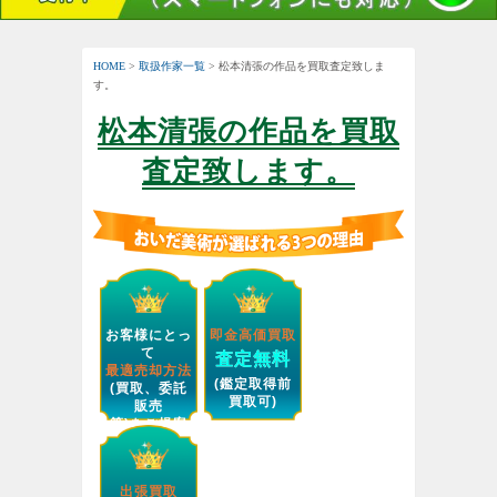
HOME
>
取扱作家一覧
> 松本清張の作品を買取査定致しま
す。
松本清張の作品を買取
査定致します。
お客様にとっ
即金高価買取
て
査定無料
最適売却方法
(鑑定取得前
(買取、委託
買取可)
販売
等)をご提案
します。
出張買取