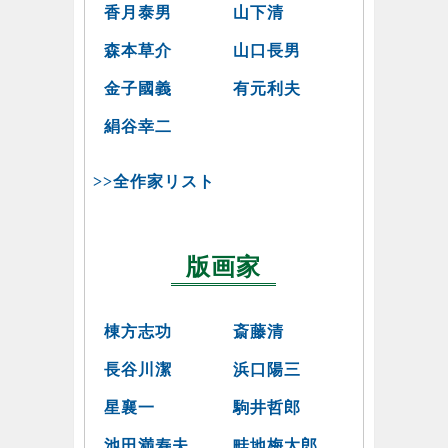
香月泰男
山下清
森本草介
山口長男
金子國義
有元利夫
絹谷幸二
>>全作家リスト
版画家
棟方志功
斎藤清
長谷川潔
浜口陽三
星襄一
駒井哲郎
池田満寿夫
畦地梅太郎