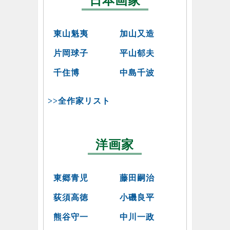
日本画家
東山魁夷
加山又造
片岡球子
平山郁夫
千住博
中島千波
>>全作家リスト
洋画家
東郷青児
藤田嗣治
荻須高徳
小磯良平
熊谷守一
中川一政