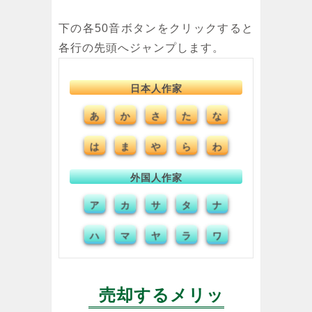
下の各50音ボタンをクリックすると
各行の先頭へジャンプします。
日本人作家
あ
か
さ
た
な
は
ま
や
ら
わ
外国人作家
ア
カ
サ
タ
ナ
ハ
マ
ヤ
ラ
ワ
売却するメリッ