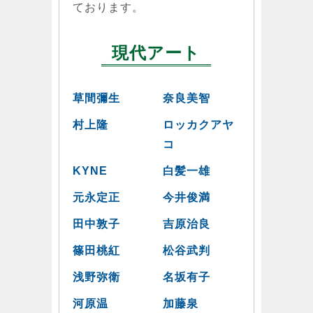
ております。
現代アート
草間彌生
奈良美智
村上隆
ロッカクアヤ
コ
KYNE
白髪一雄
元永定正
今井俊満
田中敦子
吉原治良
篠田桃紅
松谷武判
浅野弥衛
名坂有子
河原温
加藤泉