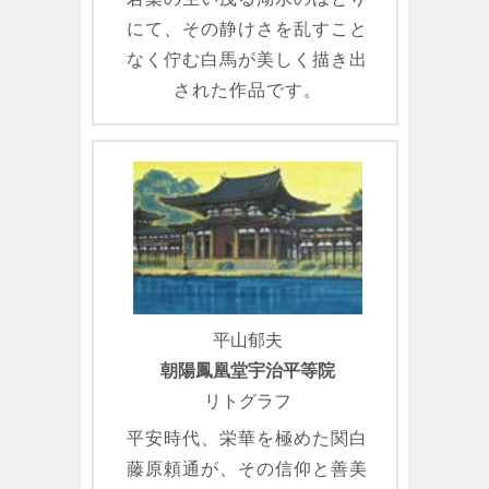
にて、その静けさを乱すこと
なく佇む白馬が美しく描き出
された作品です。
平山郁夫
朝陽鳳凰堂宇治平等院
リトグラフ
平安時代、栄華を極めた関白
藤原頼通が、その信仰と善美