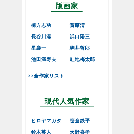
版画家
棟方志功
斎藤清
長谷川潔
浜口陽三
星襄一
駒井哲郎
池田満寿夫
畦地梅太郎
>>全作家リスト
現代人気作家
ヒロヤマガタ
笹倉鉄平
鈴木英人
天野喜孝