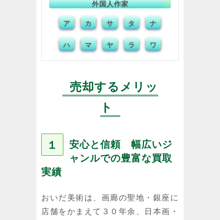
外国人作家
ア
サ
タ
ナ
カ
ハ
マ
ヤ
ラ
ワ
売却するメリッ
ト
１
安心と信頼 幅広いジ
ャンルでの豊富な買取
実績
おいだ美術は、画廊の聖地・銀座に
店舗をかまえて３０年余、日本画・