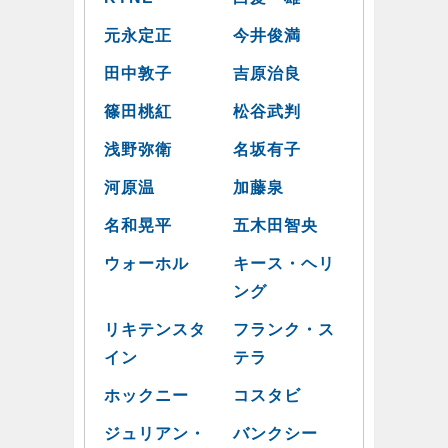
元永定正
今井俊満
田中敦子
吉原治良
篠田桃紅
松谷武判
浅野弥衛
名坂有子
河原温
加藤泉
名和晃平
五木田智央
ウォーホル
キース・ヘリ
ング
リキテンスタ
フランク・ス
イン
テラ
ホックニー
コスタビ
ジュリアン・
バンクシー