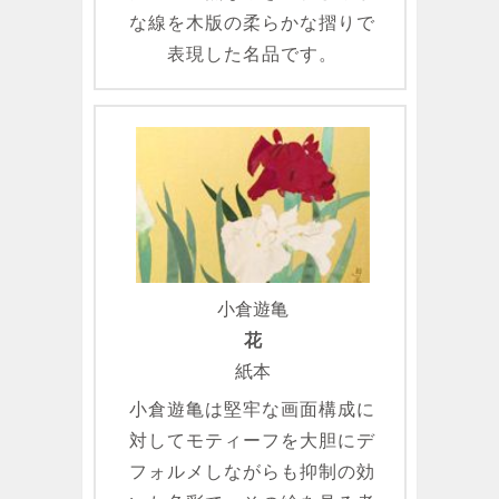
な線を木版の柔らかな摺りで
表現した名品です。
小倉遊亀
花
紙本
小倉遊亀は堅牢な画面構成に
対してモティーフを大胆にデ
フォルメしながらも抑制の効