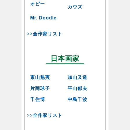
オピー
カウズ
Mr. Doodle
>>全作家リスト
日本画家
東山魁夷
加山又造
片岡球子
平山郁夫
千住博
中島千波
>>全作家リスト