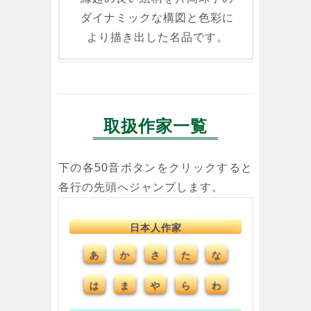
ダイナミックな構図と色彩に
より描き出した名品です。
取扱作家一覧
下の各50音ボタンをクリックすると
各行の先頭へジャンプします。
日本人作家
あ
さ
た
な
か
は
ま
や
ら
わ