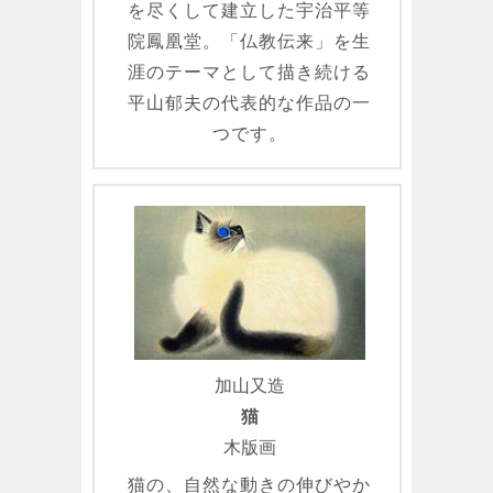
を尽くして建立した宇治平等
院鳳凰堂。「仏教伝来」を生
涯のテーマとして描き続ける
平山郁夫の代表的な作品の一
つです。
加山又造
猫
木版画
猫の、自然な動きの伸びやか