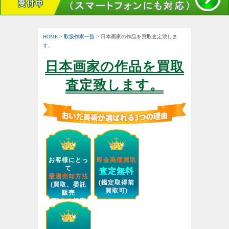
HOME
>
取扱作家一覧
> 日本画家の作品を買取査定致しま
す。
日本画家の作品を買取
査定致します。
お客様にとっ
即金高価買取
て
査定無料
最適売却方法
(鑑定取得前
(買取、委託
買取可)
販売
等)をご提案
します。