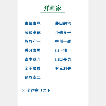
洋画家
東郷青児
藤田嗣治
荻須高徳
小磯良平
熊谷守一
中川一政
香月泰男
山下清
森本草介
山口長男
金子國義
有元利夫
絹谷幸二
>>全作家リスト