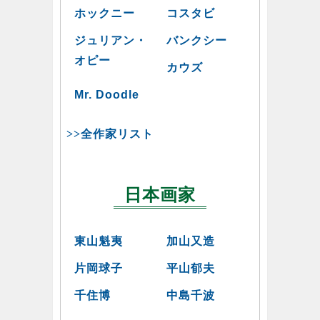
ホックニー
コスタビ
ジュリアン・
バンクシー
オピー
カウズ
Mr. Doodle
>>全作家リスト
日本画家
東山魁夷
加山又造
片岡球子
平山郁夫
千住博
中島千波