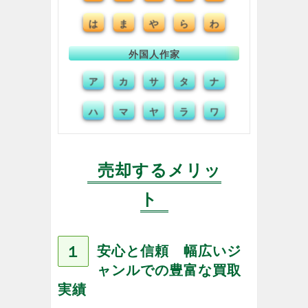
は
ま
や
ら
わ
外国人作家
ア
サ
タ
ナ
カ
ハ
マ
ヤ
ラ
ワ
売却するメリッ
ト
１
安心と信頼 幅広いジ
ャンルでの豊富な買取
実績