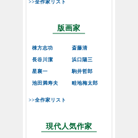
>>全作家リスト
版画家
棟方志功
斎藤清
長谷川潔
浜口陽三
星襄一
駒井哲郎
池田満寿夫
畦地梅太郎
>>全作家リスト
現代人気作家