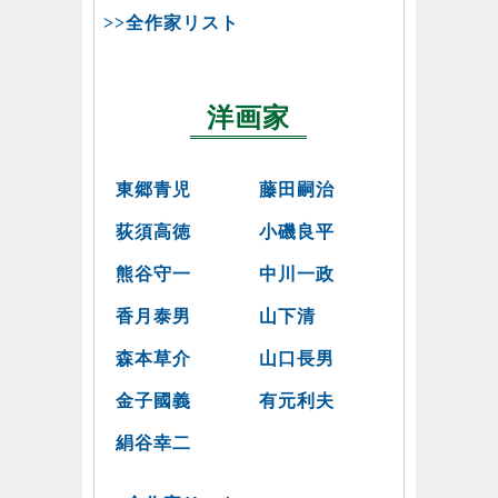
>>全作家リスト
洋画家
東郷青児
藤田嗣治
荻須高徳
小磯良平
熊谷守一
中川一政
香月泰男
山下清
森本草介
山口長男
金子國義
有元利夫
絹谷幸二