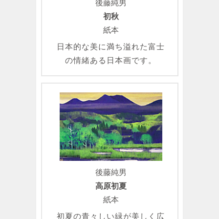
後藤純男
初秋
紙本
日本的な美に満ち溢れた富士
の情緒ある日本画です。
後藤純男
高原初夏
紙本
初夏の青々しい緑が美しく広