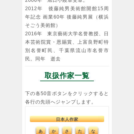
2006年 旭日小綬章受章。
2012年 後藤純男美術館開館15周
年記念 画業60年 後藤純男展（横浜
そごう美術館）
2016年 東京藝術大学名誉教授、日
本芸術院賞・恩賜賞、上富良野町特
別名誉町民、千葉県流山市名誉市
民。同年 逝去
取扱作家一覧
下の各50音ボタンをクリックすると
各行の先頭へジャンプします。
日本人作家
あ
さ
た
な
か