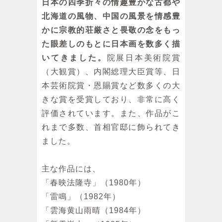
日本の四季折々の情趣豊かな古都や
北海道の風物、中国の風景を情感豊
後藤純男
後藤純男
後藤純男
かに宗教的荘厳さと畏敬の念をもっ
雪の銀閣
緑映金閣
新雪上る大和
た眼差しのもとに日本画を数多く描
リトグラフに手
リトグラフ
リトグラフ
いてきました。
院展日本美術院賞
彩色
（大観賞）、内閣総理大臣賞等、日
本芸術院賞・恩賜賞など数多くの大
きな賞を受賞しており、非常に高く
評価されています。また、作品がこ
れまで多数、首相官邸に飾られてき
ました。
主な作品には、
「春映法隆寺」（1980年）
「雷鳴」（1982年）
「雲海黄山雨晴（1984年）