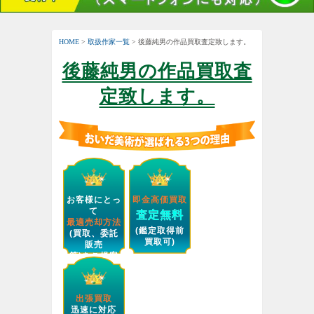
HOME
>
取扱作家一覧
> 後藤純男の作品買取査定致します。
後藤純男の作品買取査
定致します。
お客様にとっ
即金高価買取
て
査定無料
最適売却方法
(鑑定取得前
(買取、委託
買取可)
販売
等)をご提案
します。
出張買取
迅速に対応