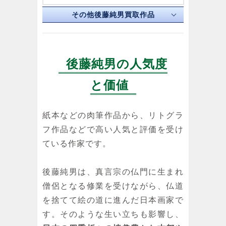
その他後藤純男買取作品
後藤純男の人気度
後藤純男
後藤純男
後藤純男
と価値
春雪塔映
北辺雪原
春映大和路
紙本
紙本
紙本
紙本などの肉筆作品から、リトグラ
フ作品などで高い人気と評価を受け
ている作家です。
後藤純男
後藤純男
後藤純男
延暦寺根本中
大和の春
錦秋大和路
後藤純男は、真言宗の仏門に生まれ
堂
紙本
紙本
僧侶となる修業を受けながら、仏道
リトグラフ
を捨てて絵の道に進んだ日本画家で
す。そのような生い立ちも影響し、