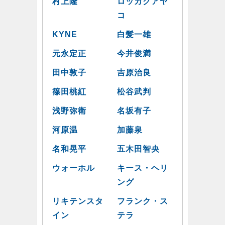
村上隆
ロッカクアヤ
コ
KYNE
白髪一雄
元永定正
今井俊満
田中敦子
吉原治良
篠田桃紅
松谷武判
浅野弥衛
名坂有子
河原温
加藤泉
名和晃平
五木田智央
ウォーホル
キース・ヘリ
ング
リキテンスタ
フランク・ス
イン
テラ