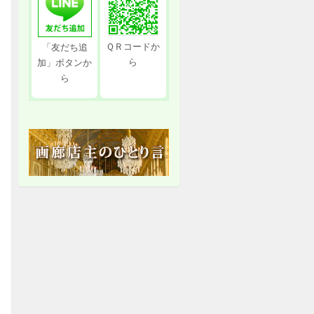
ＱＲコードか
「友だち追
ら
加」ボタンか
ら