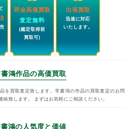
て
即金高価買取
出張買取
法
迅速に対応
査定無料
売
いたします。
(鑑定取得前
買取可)
常書鴻
作品の高価買取
品を買取査定致します。常書鴻の作品の買取査定のお問
連絡致します。 まずはお気軽にご相談ください。
常書鴻の人気度と価値