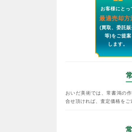
お客様にとっ
最適売却方
(買取、委託販
等)をご提案
します。
おいだ美術では、常書鴻の作
合せ頂ければ、査定価格をご