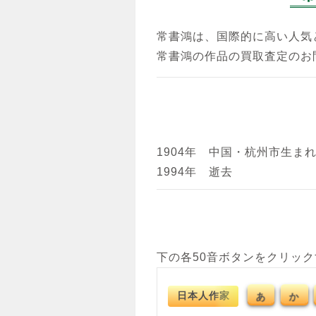
常書鴻は、国際的に高い人気
常書鴻の作品の買取査定のお
1904年 中国・杭州市生ま
1994年 逝去
下の各50音ボタンをクリッ
日本人作家
あ
か