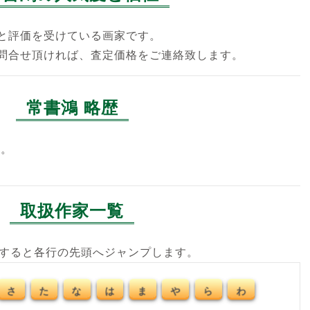
と評価を受けている画家です。
問合せ頂ければ、査定価格をご連絡致します。
常書鴻 略歴
れ。
取扱作家一覧
クすると各行の先頭へジャンプします。
さ
た
な
は
ま
や
ら
わ