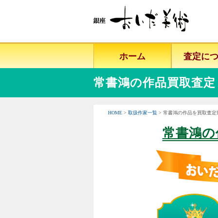
ホーム
査定に
常書鴻の作品買取査定
HOME
>
取扱作家一覧
> 常書鴻の作品を買取査定
常書鴻の