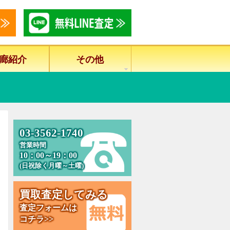
廊紹介
その他
0
3
-
3
5
6
2
-
1
7
4
0
営業時間
10：00～19：00
(日祝除く月曜～土曜)
買
取
査
定
し
て
み
る
査定フォームは
コチラ>>