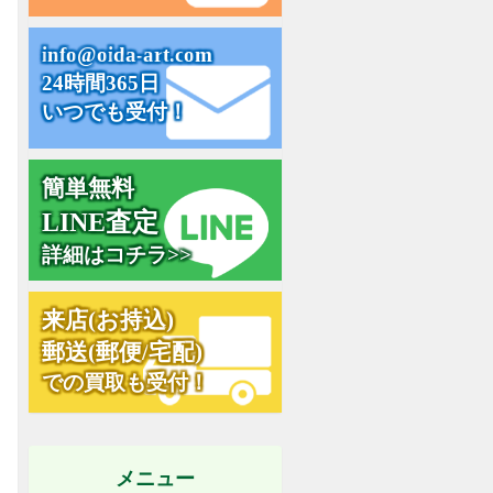
i
n
f
o
@
o
i
d
a
-
a
r
t
.
c
o
m
24時間365日
いつでも受付！
簡単無料
L
I
N
E
査
定
詳細はコチラ>>
来
店
(
お
持
込
)
郵
送
(
郵
便
/
宅
配
)
での買取も受付！
メニュー