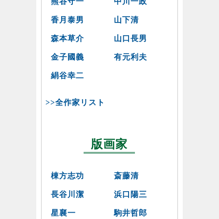
熊谷守一
中川一政
香月泰男
山下清
森本草介
山口長男
金子國義
有元利夫
絹谷幸二
>>全作家リスト
版画家
棟方志功
斎藤清
長谷川潔
浜口陽三
星襄一
駒井哲郎