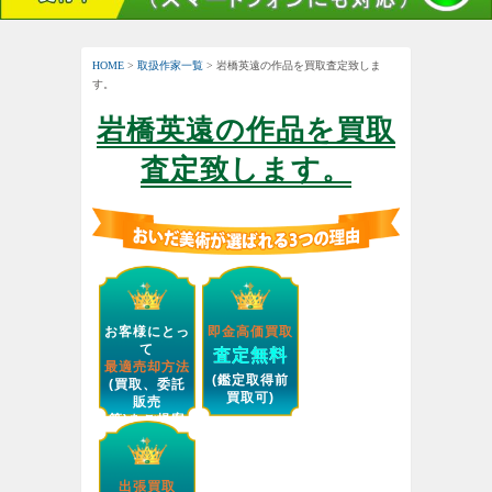
HOME
>
取扱作家一覧
> 岩橋英遠の作品を買取査定致しま
す。
岩橋英遠の作品を買取
査定致します。
お客様にとっ
即金高価買取
て
査定無料
最適売却方法
(鑑定取得前
(買取、委託
買取可)
販売
等)をご提案
します。
出張買取