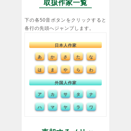
取扱作家一覧
下の各50音ボタンをクリックすると
各行の先頭へジャンプします。
日本人作家
あ
か
さ
た
な
は
ま
や
ら
わ
外国人作家
ア
カ
サ
タ
ナ
ハ
マ
ヤ
ラ
ワ