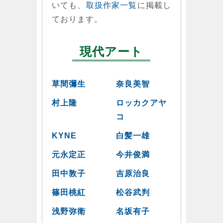
いても、
取扱作家一覧
に掲載し
ております。
現代アート
草間彌生
奈良美智
村上隆
ロッカクアヤ
コ
KYNE
白髪一雄
元永定正
今井俊満
田中敦子
吉原治良
篠田桃紅
松谷武判
浅野弥衛
名坂有子