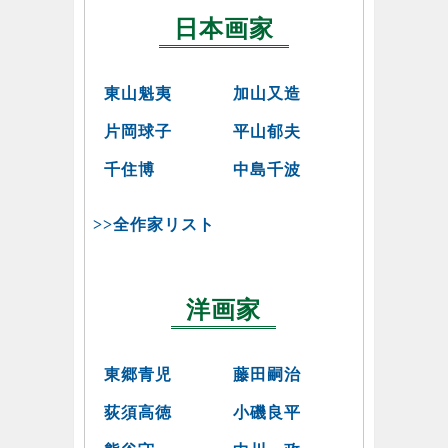
日本画家
東山魁夷
加山又造
片岡球子
平山郁夫
千住博
中島千波
>>全作家リスト
洋画家
東郷青児
藤田嗣治
荻須高徳
小磯良平