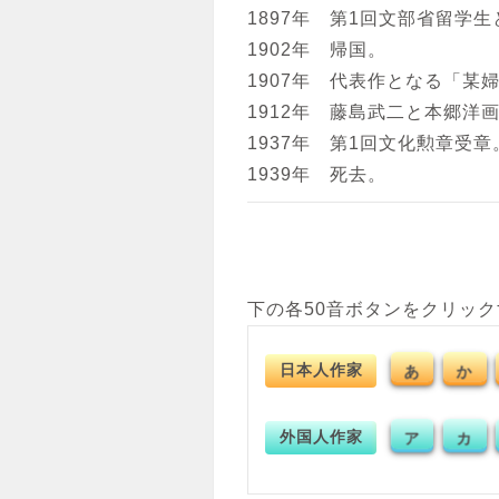
1897年 第1回文部省留学
1902年 帰国。
1907年 代表作となる「某
1912年 藤島武二と本郷洋
1937年 第1回文化勲章受章
1939年 死去。
下の各50音ボタンをクリッ
日本人作家
あ
か
外国人作家
ア
カ