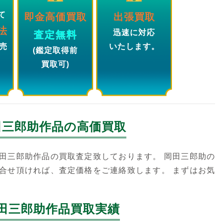
て
即金高価買取
出張買取
法
迅速に対応
査定無料
売
いたします。
(鑑定取得前
買取可)
田三郎助
作品の高価買取
田三郎助作品の買取査定致しております。 岡田三郎助の
合せ頂ければ、査定価格をご連絡致します。 まずはお気
田三郎助作品買取実績