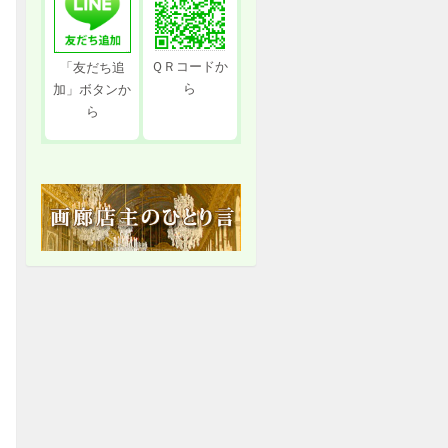
ＱＲコードか
「友だち追
ら
加」ボタンか
ら