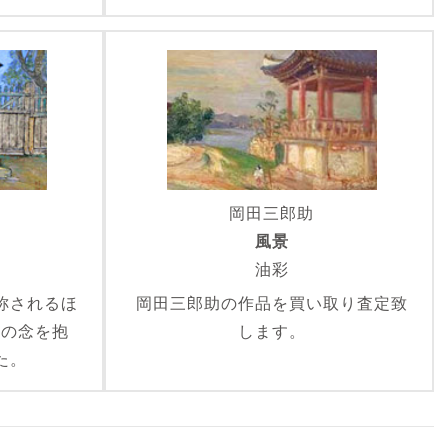
岡田三郎助
門
風景
油彩
称されるほ
岡田三郎助の作品を買い取り査定致
憬の念を抱
します。
た。