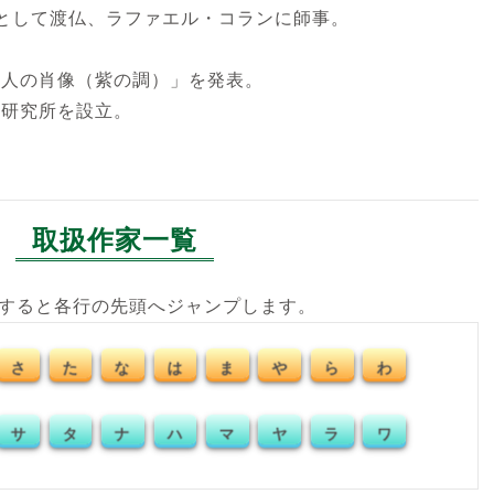
生として渡仏、ラファエル・コランに師事。
婦人の肖像（紫の調）」を発表。
画研究所を設立。
。
取扱作家一覧
クすると各行の先頭へジャンプします。
さ
た
な
は
ま
や
ら
わ
サ
タ
ナ
ハ
マ
ヤ
ラ
ワ