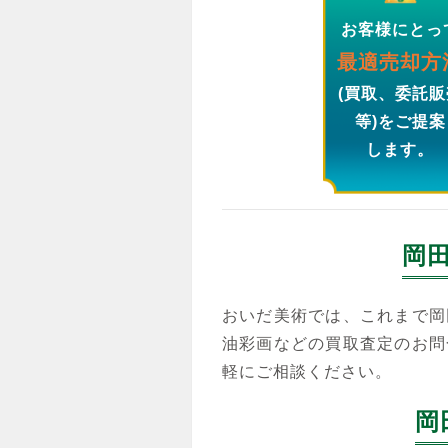
お客様にとっ
最適売却方
(買取、委託販
等)をご提案
します。
岡
おいだ美術では、これまで岡
油彩画などの買取査定のお問
軽にご相談ください。
岡