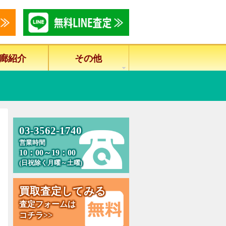
廊紹介
その他
0
3
-
3
5
6
2
-
1
7
4
0
営業時間
10：00～19：00
(日祝除く月曜～土曜)
買
取
査
定
し
て
み
る
査定フォームは
コチラ>>