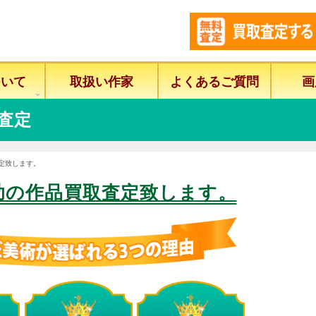
ついて
取扱い作家
よくあるご質問
画
査定
定致します。
助の作品買取査定致します。