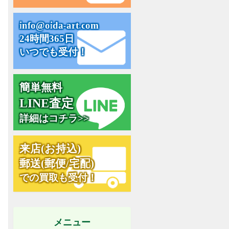
i
n
f
o
@
o
i
d
a
-
a
r
t
.
c
o
m
24時間365日
いつでも受付！
簡単無料
L
I
N
E
査
定
詳細はコチラ>>
来
店
(
お
持
込
)
郵
送
(
郵
便
/
宅
配
)
での買取も受付！
メニュー