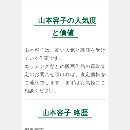
山本容子の人気度
山本容子
山本容子
山本容子
と価値
浜千鳥
おおかみと七
黄金狂時代
ひきの子やぎ
エッチング
エッチング
エッチング
山本容子は、高い人気と評価を受け
ている作家です。
エッチングなどの版画作品の買取査
定のお問合せ頂ければ、査定価格を
山本容子
ご連絡致します。まずはお気軽にご
Night
相談ください。
エッチング
山本容子 略歴