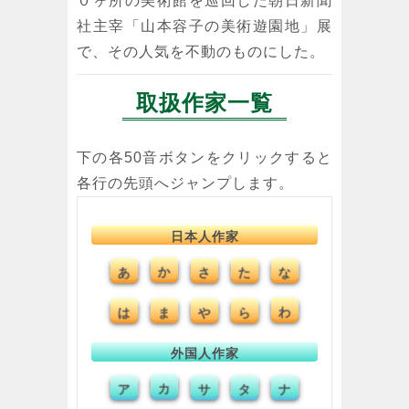
０ヶ所の美術館を巡回した朝日新聞
社主宰「山本容子の美術遊園地」展
で、その人気を不動のものにした。
取扱作家一覧
下の各50音ボタンをクリックすると
各行の先頭へジャンプします。
日本人作家
あ
か
た
な
さ
は
ま
や
ら
わ
外国人作家
ア
カ
タ
ナ
サ