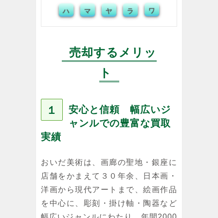
ハ
マ
ヤ
ラ
ワ
売却するメリッ
ト
１
安心と信頼 幅広いジ
ャンルでの豊富な買取
実績
おいだ美術は、画廊の聖地・銀座に
店舗をかまえて３０年余、日本画・
洋画から現代アートまで、絵画作品
を中心に、彫刻・掛け軸・陶器など
幅広いジャンルにわたり、年間2000