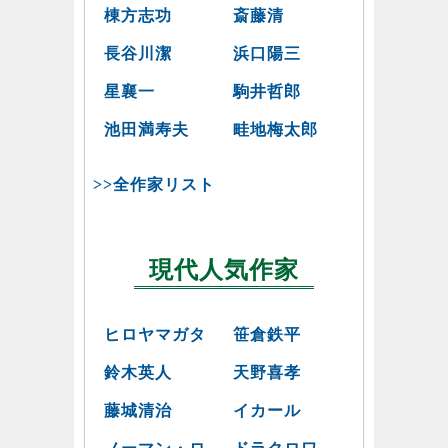
棟方志功
斎藤清
長谷川潔
浜口陽三
星襄一
駒井哲郎
池田満寿夫
畦地梅太郎
>>全作家リスト
現代人気作家
ヒロヤマガタ
笹倉鉄平
鈴木英人
天野喜孝
藤城清治
イカール