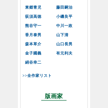
東郷青児
藤田嗣治
荻須高徳
小磯良平
熊谷守一
中川一政
香月泰男
山下清
森本草介
山口長男
金子國義
有元利夫
絹谷幸二
>>全作家リスト
版画家