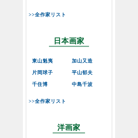
>>全作家リスト
日本画家
東山魁夷
加山又造
片岡球子
平山郁夫
千住博
中島千波
>>全作家リスト
洋画家