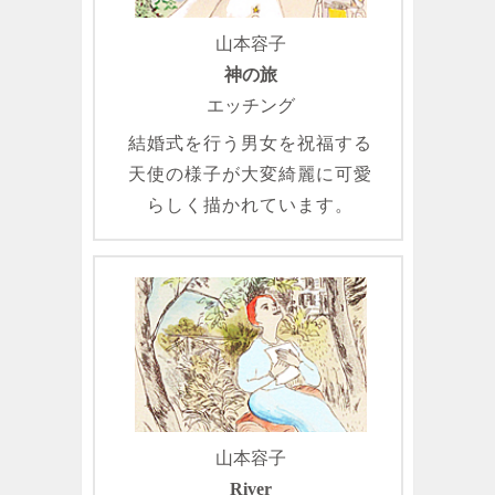
山本容子
神の旅
エッチング
結婚式を行う男女を祝福する
天使の様子が大変綺麗に可愛
らしく描かれています。
山本容子
River