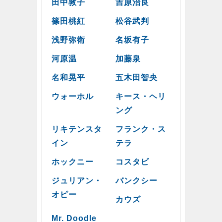
田中敦子
吉原治良
篠田桃紅
松谷武判
浅野弥衛
名坂有子
河原温
加藤泉
名和晃平
五木田智央
ウォーホル
キース・ヘリ
ング
リキテンスタ
フランク・ス
イン
テラ
ホックニー
コスタビ
ジュリアン・
バンクシー
オピー
カウズ
Mr. Doodle