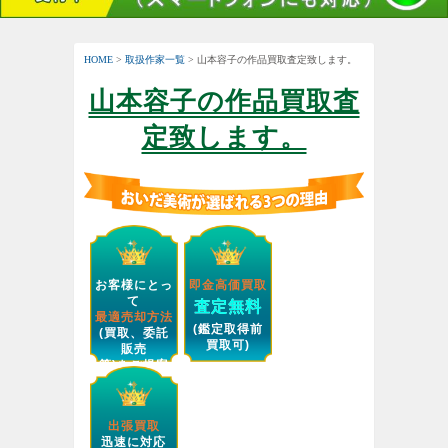
HOME
>
取扱作家一覧
> 山本容子の作品買取査定致します。
山本容子の作品買取査
定致します。
お客様にとっ
即金高価買取
て
査定無料
最適売却方法
(鑑定取得前
(買取、委託
買取可)
販売
等)をご提案
します。
出張買取
迅速に対応