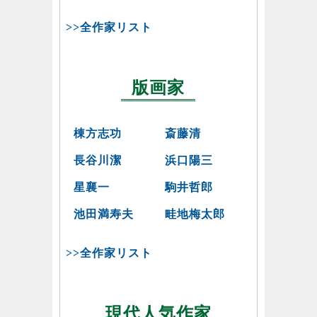
>>全作家リスト
版画家
棟方志功
斎藤清
長谷川潔
浜口陽三
星襄一
駒井哲郎
池田満寿夫
畦地梅太郎
>>全作家リスト
現代人気作家