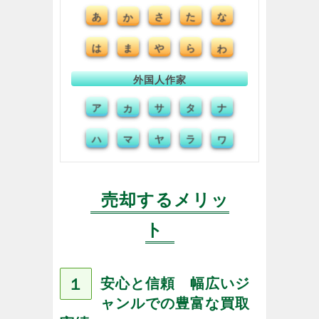
あ
か
さ
た
な
は
ま
や
ら
わ
外国人作家
ア
カ
サ
タ
ナ
ハ
マ
ヤ
ラ
ワ
売却するメリッ
ト
１
安心と信頼 幅広いジ
ャンルでの豊富な買取