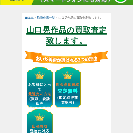
HOME
>
取扱作家一覧
> 山口晃作品の買取査定致します。
山口晃作品の買取査定
致します。
お客様にとっ
即金高価買取
て
査定無料
最適売却方法
(鑑定取得前
(買取、委託
買取可)
販売
等)をご提案
します。
出張買取
迅速に対応