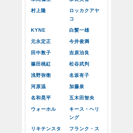
村上隆
ロッカクアヤ
コ
KYNE
白髪一雄
元永定正
今井俊満
田中敦子
吉原治良
篠田桃紅
松谷武判
浅野弥衛
名坂有子
河原温
加藤泉
名和晃平
五木田智央
ウォーホル
キース・ヘリ
ング
リキテンスタ
フランク・ス