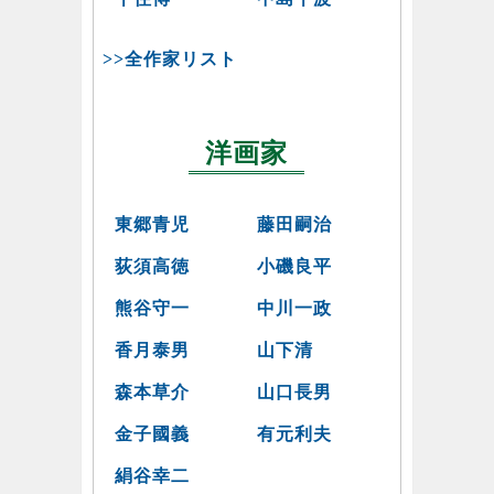
>>全作家リスト
洋画家
東郷青児
藤田嗣治
荻須高徳
小磯良平
熊谷守一
中川一政
香月泰男
山下清
森本草介
山口長男
金子國義
有元利夫
絹谷幸二