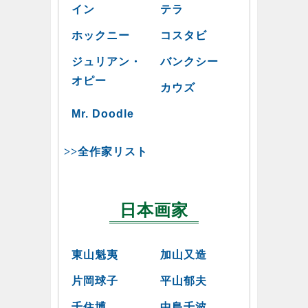
イン
テラ
ホックニー
コスタビ
ジュリアン・
バンクシー
オピー
カウズ
Mr. Doodle
>>全作家リスト
日本画家
東山魁夷
加山又造
片岡球子
平山郁夫
千住博
中島千波