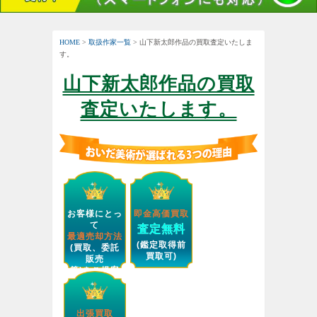
HOME
>
取扱作家一覧
> 山下新太郎作品の買取査定いたしま
す。
山下新太郎作品の買取
査定いたします。
お客様にとっ
即金高価買取
て
査定無料
最適売却方法
(鑑定取得前
(買取、委託
買取可)
販売
等)をご提案
します。
出張買取