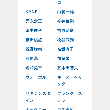
コ
KYNE
白髪一雄
元永定正
今井俊満
田中敦子
吉原治良
篠田桃紅
松谷武判
浅野弥衛
名坂有子
河原温
加藤泉
名和晃平
五木田智央
ウォーホル
キース・ヘリ
ング
リキテンスタ
フランク・ス
イン
テラ
ホックニー
コスタビ