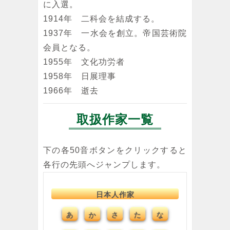
に入選。
1914年 二科会を結成する。
1937年 一水会を創立。帝国芸術院
会員となる。
1955年 文化功労者
1958年 日展理事
1966年 逝去
取扱作家一覧
下の各50音ボタンをクリックすると
各行の先頭へジャンプします。
日本人作家
あ
か
さ
た
な