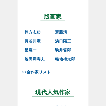
版画家
棟方志功
斎藤清
長谷川潔
浜口陽三
星襄一
駒井哲郎
池田満寿夫
畦地梅太郎
>>全作家リスト
現代人気作家