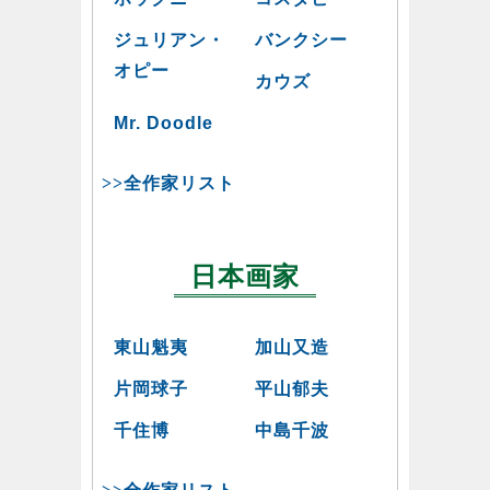
ジュリアン・
バンクシー
オピー
カウズ
Mr. Doodle
>>全作家リスト
日本画家
東山魁夷
加山又造
片岡球子
平山郁夫
千住博
中島千波