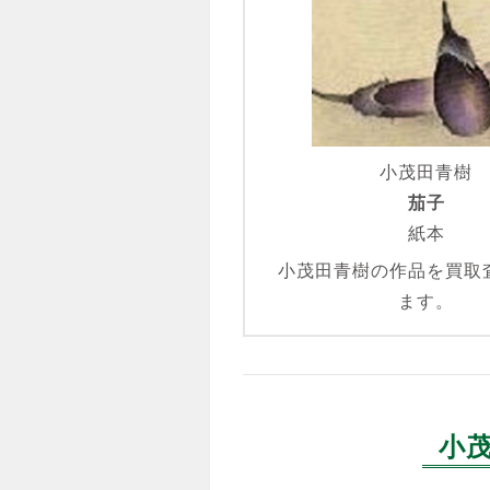
小茂田青樹
茄子
紙本
小茂田青樹の作品を買取
ます。
小