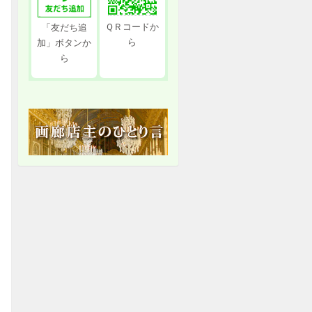
ＱＲコードか
「友だち追
ら
加」ボタンか
ら