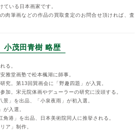
けている日本画家です。
の肉筆画などの作品の買取査定のお問合せ頂ければ、査
小茂田青樹 略歴
まれる。
、安雅堂画塾で松本楓湖に師事。
を研究。第13回巽画会に「野趣四題」が入賞。
会に参加。宋元院体画やデューラーの研究に没頭する。
沢八景」を出品、「小泉夜雨」が初入選。
園」が入選。
雲江角港」を出品、日本美術院同人に推挙される。
ダリア」制作。