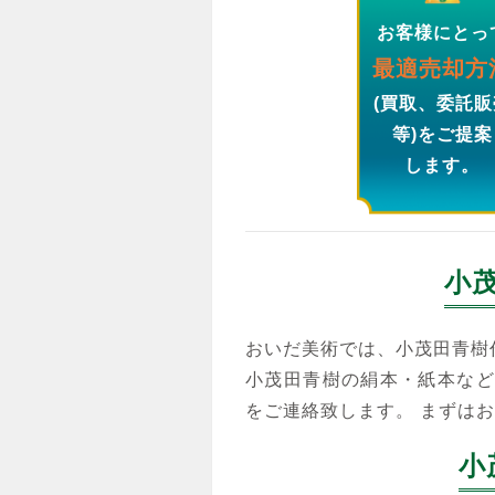
お客様にとっ
最適売却方
(買取、委託販
等)をご提案
します。
小
おいだ美術では、小茂田青樹
小茂田青樹の絹本・紙本など
をご連絡致します。 まずは
小