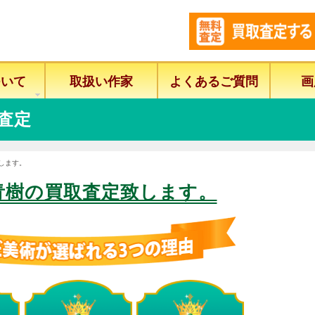
ついて
取扱い作家
よくあるご質問
画
査定
します。
青樹の買取査定致します。