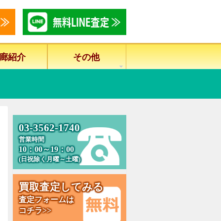
廊紹介
その他
0
3
-
3
5
6
2
-
1
7
4
0
営業時間
10：00～19：00
(日祝除く月曜～土曜)
買
取
査
定
し
て
み
る
査定フォームは
コチラ>>