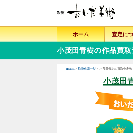
ホーム
査定に
小茂田青樹の作品買取
HOME
>
取扱作家一覧
> 小茂田青樹の買取査定致
小茂田