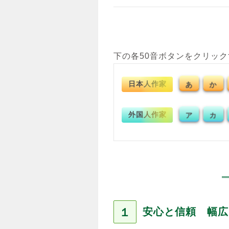
下の各50音ボタンをクリッ
日本人作家
あ
か
外国人作家
ア
カ
１
安心と信頼 幅広