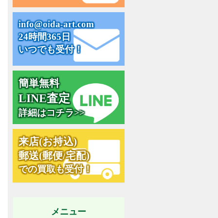
i
n
f
o
@
o
i
d
a
-
a
r
t
.
c
o
m
24時間365日
いつでも受付！
簡単無料
L
I
N
E
査
定
詳細はコチラ>>
来
店
(
お
持
込
)
郵
送
(
郵
便
/
宅
配
)
での買取も受付！
メニュー