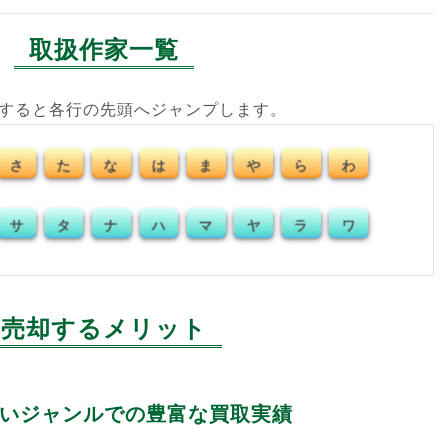
取扱作家一覧
クすると各行の先頭へジャンプします。
さ
た
な
は
ま
や
ら
わ
サ
タ
ナ
ハ
マ
ヤ
ラ
ワ
売却するメリット
いジャンルでの豊富な買取実績