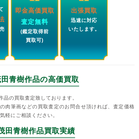
て
即金高価買取
出張買取
法
迅速に対応
査定無料
売
いたします。
(鑑定取得前
買取可)
茂田青樹
作品の高価買取
作品の買取査定致しております。
の肉筆画などの買取査定のお問合せ頂ければ、査定価格
お気軽にご相談ください。
茂田青樹作品買取実績