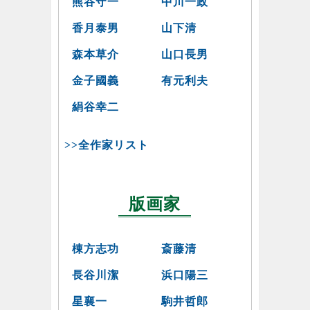
熊谷守一
中川一政
香月泰男
山下清
森本草介
山口長男
金子國義
有元利夫
絹谷幸二
>>全作家リスト
版画家
棟方志功
斎藤清
長谷川潔
浜口陽三
星襄一
駒井哲郎