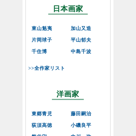
日本画家
東山魁夷
加山又造
片岡球子
平山郁夫
千住博
中島千波
>>全作家リスト
洋画家
東郷青児
藤田嗣治
荻須高徳
小磯良平