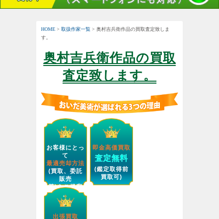
HOME
>
取扱作家一覧
> 奥村吉兵衛作品の買取査定致しま
す。
奥村吉兵衛作品の買取
査定致します。
お客様にとっ
即金高価買取
て
査定無料
最適売却方法
(鑑定取得前
(買取、委託
買取可)
販売
等)をご提案
します。
出張買取