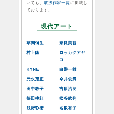
いても、
取扱作家一覧
に掲載し
ております。
現代アート
草間彌生
奈良美智
村上隆
ロッカクアヤ
コ
KYNE
白髪一雄
元永定正
今井俊満
田中敦子
吉原治良
篠田桃紅
松谷武判
浅野弥衛
名坂有子