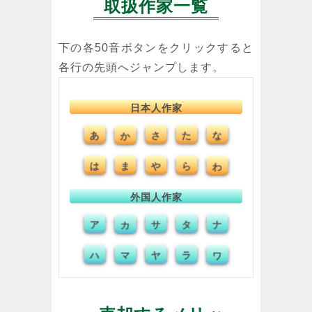
取扱作家一覧
下の各50音ボタンをクリックすると
各行の先頭へジャンプします。
日本人作家
あ
か
さ
た
な
は
ま
や
ら
わ
外国人作家
ア
カ
サ
タ
ナ
ハ
マ
ヤ
ラ
ワ