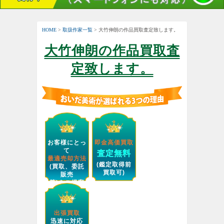
HOME
>
取扱作家一覧
> 大竹伸朗の作品買取査定致します。
大竹伸朗の作品買取査
定致します。
お客様にとっ
即金高価買取
て
査定無料
最適売却方法
(鑑定取得前
(買取、委託
買取可)
販売
等)をご提案
します。
出張買取
迅速に対応