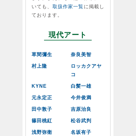
いても、
取扱作家一覧
に掲載し
ております。
現代アート
草間彌生
奈良美智
村上隆
ロッカクアヤ
コ
KYNE
白髪一雄
元永定正
今井俊満
田中敦子
吉原治良
篠田桃紅
松谷武判
浅野弥衛
名坂有子