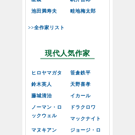
池田満寿夫
畦地梅太郎
>>全作家リスト
現代人気作家
ヒロヤマガタ
笹倉鉄平
鈴木英人
天野喜孝
藤城清治
イカール
ノーマン・ロ
ドラクロワ
ックウェル
マックナイト
マヌキアン
ジョージ・ロ