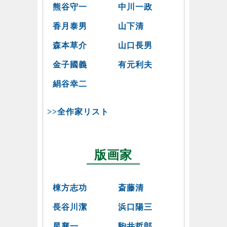
熊谷守一
中川一政
香月泰男
山下清
森本草介
山口長男
金子國義
有元利夫
絹谷幸二
>>全作家リスト
版画家
棟方志功
斎藤清
長谷川潔
浜口陽三
星襄一
駒井哲郎