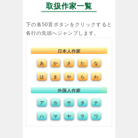
取扱作家一覧
下の各50音ボタンをクリックすると
各行の先頭へジャンプします。
日本人作家
か
あ
さ
た
な
わ
は
ま
や
ら
外国人作家
カ
ア
サ
タ
ナ
ワ
ハ
マ
ヤ
ラ