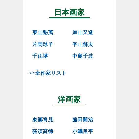
日本画家
東山魁夷
加山又造
片岡球子
平山郁夫
千住博
中島千波
>>全作家リスト
洋画家
東郷青児
藤田嗣治
荻須高徳
小磯良平