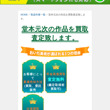
HOME
>
取扱作家一覧
> 堂本元次の作品を買取査定致しま
す。
堂本元次の作品を買取
査定致します。
お客様にとっ
即金高価買取
て
査定無料
最適売却方法
(鑑定取得前
(買取、委託
買取可)
販売
等)をご提案
します。
出張買取