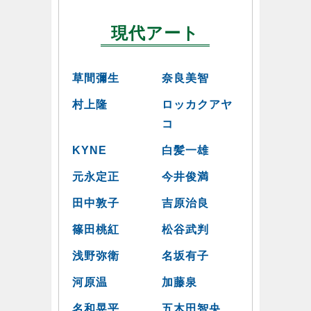
現代アート
草間彌生
奈良美智
村上隆
ロッカクアヤ
コ
KYNE
白髪一雄
元永定正
今井俊満
田中敦子
吉原治良
篠田桃紅
松谷武判
浅野弥衛
名坂有子
河原温
加藤泉
名和晃平
五木田智央