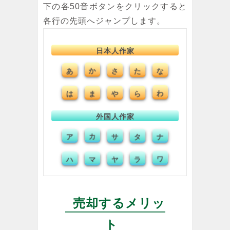
下の各50音ボタンをクリックすると
各行の先頭へジャンプします。
日本人作家
あ
か
さ
た
な
は
ま
や
ら
わ
外国人作家
ア
カ
サ
タ
ナ
ハ
マ
ヤ
ラ
ワ
売却するメリッ
ト