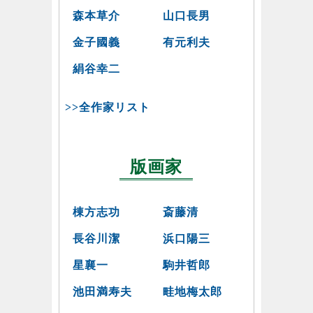
森本草介
山口長男
金子國義
有元利夫
絹谷幸二
>>全作家リスト
版画家
棟方志功
斎藤清
長谷川潔
浜口陽三
星襄一
駒井哲郎
池田満寿夫
畦地梅太郎