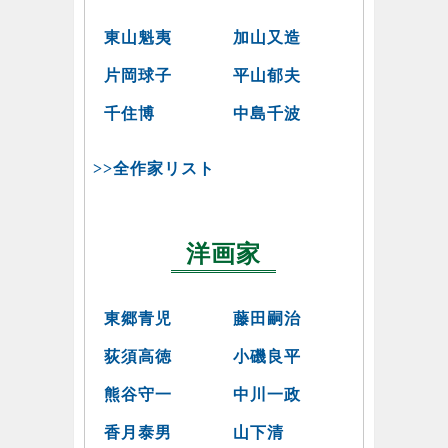
東山魁夷
加山又造
片岡球子
平山郁夫
千住博
中島千波
>>全作家リスト
洋画家
東郷青児
藤田嗣治
荻須高徳
小磯良平
熊谷守一
中川一政
香月泰男
山下清