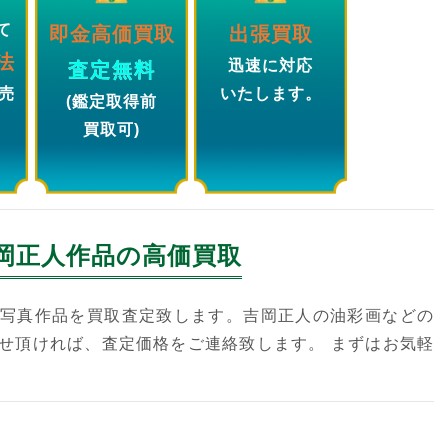
て
即金高価買取
出張買取
法
迅速に対応
査定無料
売
いたします。
(鑑定取得前
買取可)
岡正人
作品の高価買取
写真作品を買取査定致します。吉岡正人の油彩画などの
せ頂ければ、査定価格をご連絡致します。 まずはお気軽