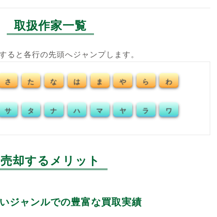
取扱作家一覧
クすると各行の先頭へジャンプします。
さ
た
な
は
ま
や
ら
わ
サ
タ
ナ
ハ
マ
ヤ
ラ
ワ
売却するメリット
いジャンルでの豊富な買取実績