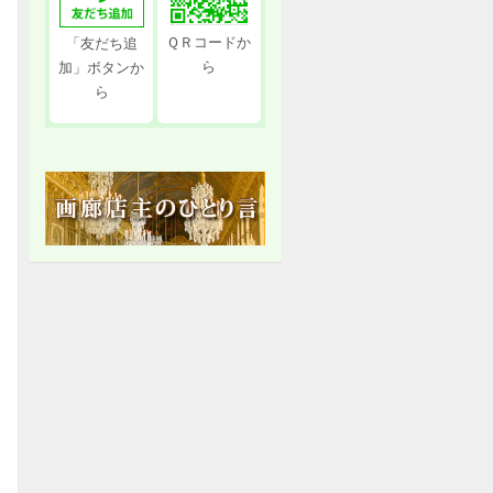
ＱＲコードか
「友だち追
ら
加」ボタンか
ら