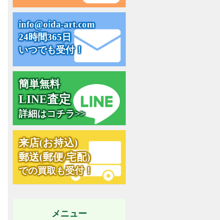
i
n
f
o
@
o
i
d
a
-
a
r
t
.
c
o
m
24時間365日
いつでも受付！
簡単無料
L
I
N
E
査
定
詳細はコチラ>>
来
店
(
お
持
込
)
郵
送
(
郵
便
/
宅
配
)
での買取も受付！
メニュー