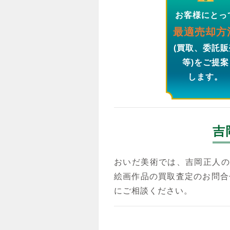
お客様にとっ
最適売却方
(買取、委託販
等)をご提案
します。
吉
おいだ美術では、吉岡正人の
絵画作品の買取査定のお問合
にご相談ください。