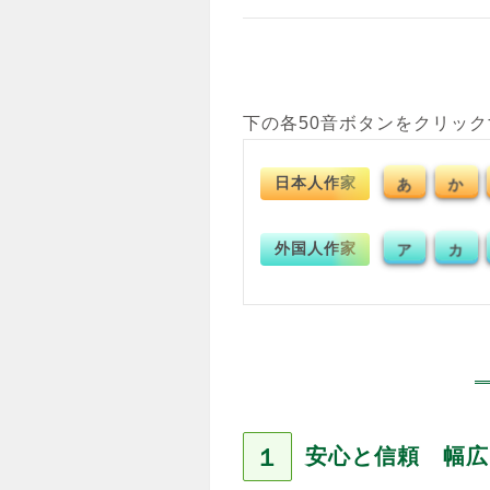
下の各50音ボタンをクリッ
日本人作家
あ
か
外国人作家
ア
カ
１
安心と信頼 幅広