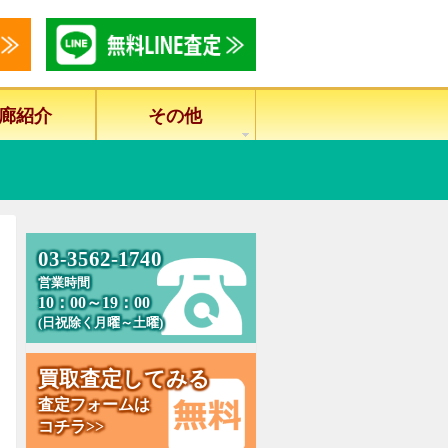
廊紹介
その他
0
3
-
3
5
6
2
-
1
7
4
0
営業時間
10：00～19：00
(日祝除く月曜～土曜)
買
取
査
定
し
て
み
る
査定フォームは
コチラ>>