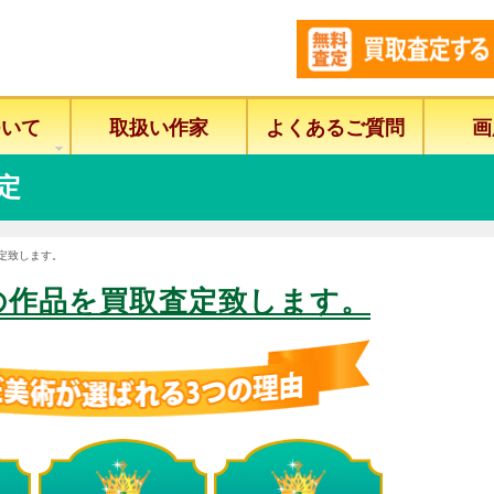
ついて
取扱い作家
よくあるご質問
画
定
定致します。
の作品を買取査定致します。