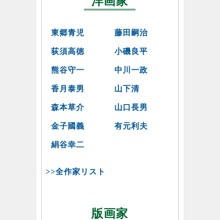
洋画家
東郷青児
藤田嗣治
荻須高徳
小磯良平
熊谷守一
中川一政
香月泰男
山下清
森本草介
山口長男
金子國義
有元利夫
絹谷幸二
>>全作家リスト
版画家