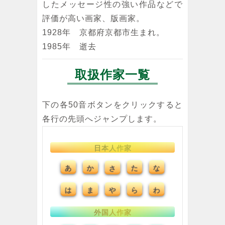
したメッセージ性の強い作品などで
評価が高い画家、版画家。
1928年 京都府京都市生まれ。
1985年 逝去
取扱作家一覧
下の各50音ボタンをクリックすると
各行の先頭へジャンプします。
日本人作家
あ
か
た
な
さ
ま
や
ら
わ
は
外国人作家