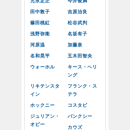
元永定正
今井俊満
田中敦子
吉原治良
篠田桃紅
松谷武判
浅野弥衛
名坂有子
河原温
加藤泉
名和晃平
五木田智央
ウォーホル
キース・ヘリ
ング
リキテンスタ
フランク・ス
イン
テラ
ホックニー
コスタビ
ジュリアン・
バンクシー
オピー
カウズ