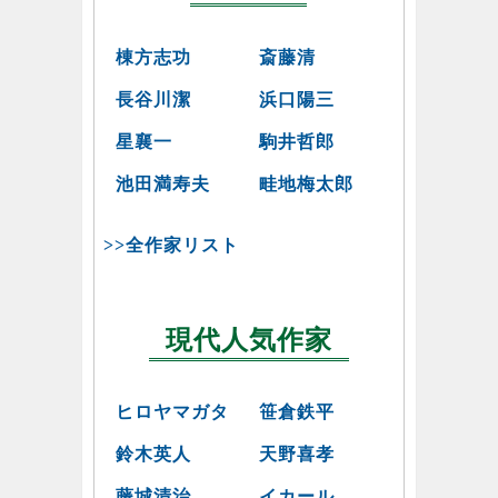
棟方志功
斎藤清
長谷川潔
浜口陽三
星襄一
駒井哲郎
池田満寿夫
畦地梅太郎
>>全作家リスト
現代人気作家
ヒロヤマガタ
笹倉鉄平
鈴木英人
天野喜孝
藤城清治
イカール