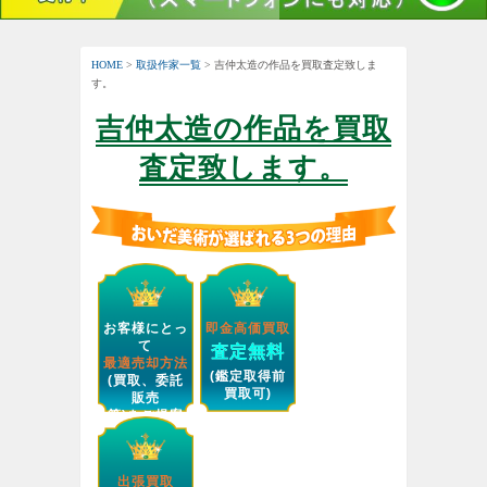
HOME
>
取扱作家一覧
> 吉仲太造の作品を買取査定致しま
す。
吉仲太造の作品を買取
査定致します。
お客様にとっ
即金高価買取
て
査定無料
最適売却方法
(鑑定取得前
(買取、委託
買取可)
販売
等)をご提案
します。
出張買取