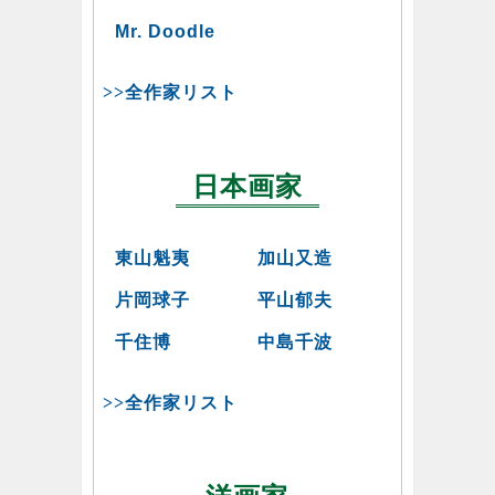
Mr. Doodle
>>全作家リスト
日本画家
東山魁夷
加山又造
片岡球子
平山郁夫
千住博
中島千波
>>全作家リスト