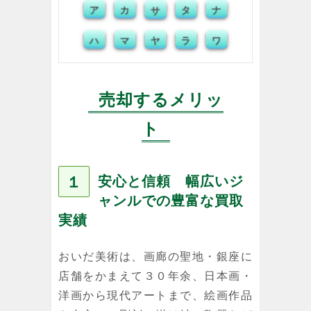
ア
カ
タ
ナ
サ
マ
ヤ
ラ
ワ
ハ
売却するメリッ
ト
１
安心と信頼 幅広いジ
ャンルでの豊富な買取
実績
おいだ美術は、画廊の聖地・銀座に
店舗をかまえて３０年余、日本画・
洋画から現代アートまで、絵画作品