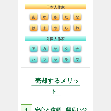
日本人作家
あ
か
た
な
さ
は
ま
や
ら
わ
外国人作家
ア
カ
タ
ナ
サ
ハ
マ
ヤ
ラ
ワ
売却するメリッ
ト
１
安心と信頼 幅広いジ