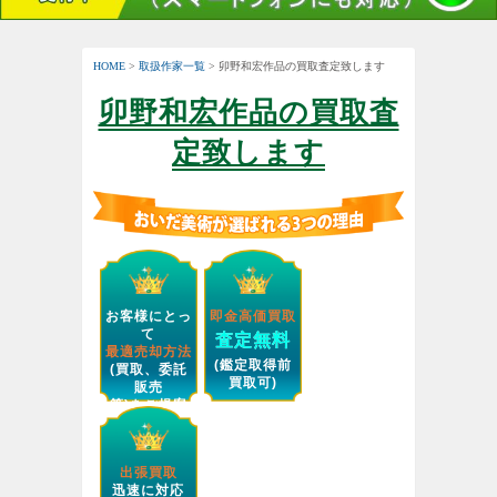
HOME
>
取扱作家一覧
> 卯野和宏作品の買取査定致します
卯野和宏作品の買取査
定致します
お客様にとっ
即金高価買取
て
査定無料
最適売却方法
(鑑定取得前
(買取、委託
買取可)
販売
等)をご提案
します。
出張買取
迅速に対応