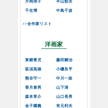
片岡球子
平山郁夫
千住博
中島千波
>>全作家リスト
洋画家
東郷青児
藤田嗣治
荻須高徳
小磯良平
熊谷守一
中川一政
香月泰男
山下清
森本草介
山口長男
金子國義
有元利夫