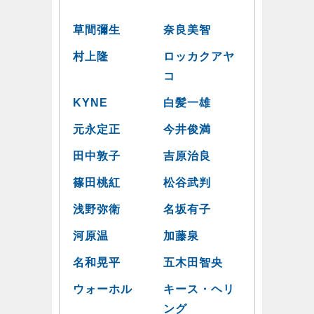
草間彌生
奈良美智
村上隆
ロッカクアヤ
コ
KYNE
白髪一雄
元永定正
今井俊満
田中敦子
吉原治良
篠田桃紅
松谷武判
浅野弥衛
名坂有子
河原温
加藤泉
名和晃平
五木田智央
ウォーホル
キース・ヘリ
ング