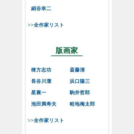
絹谷幸二
>>全作家リスト
版画家
棟方志功
斎藤清
長谷川潔
浜口陽三
星襄一
駒井哲郎
池田満寿夫
畦地梅太郎
>>全作家リスト