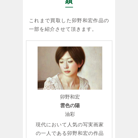
績
これまで買取した卯野和宏作品の
一部を紹介させて頂きます。
卯野和宏
雲色の陽
油彩
現代において人気の写実画家
の一人である卯野和宏の作品