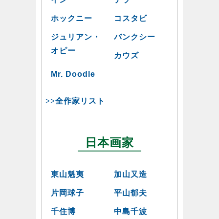
ホックニー
コスタビ
ジュリアン・
バンクシー
オピー
カウズ
Mr. Doodle
>>全作家リスト
日本画家
東山魁夷
加山又造
片岡球子
平山郁夫
千住博
中島千波