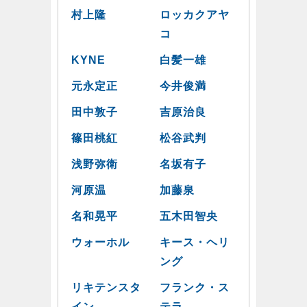
村上隆
ロッカクアヤ
コ
KYNE
白髪一雄
元永定正
今井俊満
田中敦子
吉原治良
篠田桃紅
松谷武判
浅野弥衛
名坂有子
河原温
加藤泉
名和晃平
五木田智央
ウォーホル
キース・ヘリ
ング
リキテンスタ
フランク・ス
イン
テラ