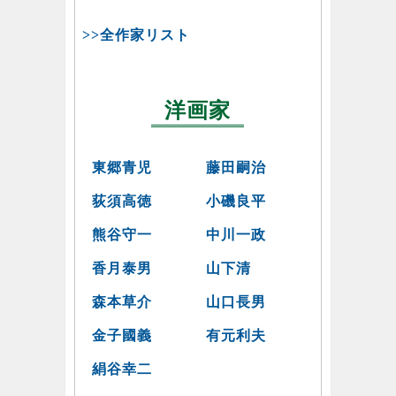
>>全作家リスト
洋画家
東郷青児
藤田嗣治
荻須高徳
小磯良平
熊谷守一
中川一政
香月泰男
山下清
森本草介
山口長男
金子國義
有元利夫
絹谷幸二