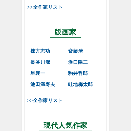
>>全作家リスト
版画家
棟方志功
斎藤清
長谷川潔
浜口陽三
星襄一
駒井哲郎
池田満寿夫
畦地梅太郎
>>全作家リスト
現代人気作家