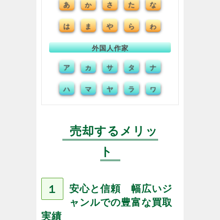
あ
か
さ
た
な
は
ま
や
ら
わ
外国人作家
ア
カ
サ
タ
ナ
ハ
マ
ヤ
ラ
ワ
売却するメリッ
ト
１
安心と信頼 幅広いジ
ャンルでの豊富な買取
実績