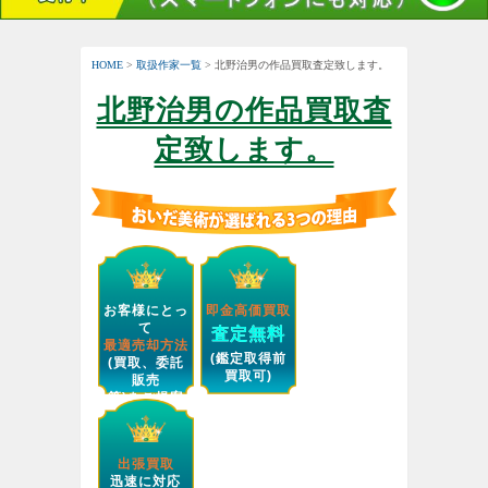
HOME
>
取扱作家一覧
> 北野治男の作品買取査定致します。
北野治男の作品買取査
定致します。
お客様にとっ
即金高価買取
て
査定無料
最適売却方法
(鑑定取得前
(買取、委託
買取可)
販売
等)をご提案
します。
出張買取
迅速に対応