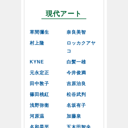
現代アート
草間彌生
奈良美智
村上隆
ロッカクアヤ
コ
KYNE
白髪一雄
元永定正
今井俊満
田中敦子
吉原治良
篠田桃紅
松谷武判
浅野弥衛
名坂有子
河原温
加藤泉
名和晃平
五木田智央