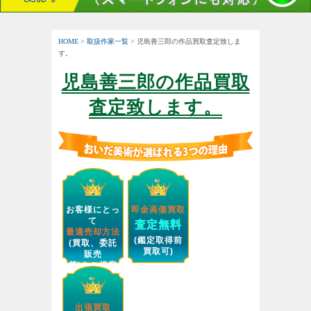
HOME
>
取扱作家一覧
> 児島善三郎の作品買取査定致しま
す。
児島善三郎の作品買取
査定致します。
お客様にとっ
即金高価買取
て
査定無料
最適売却方法
(鑑定取得前
(買取、委託
買取可)
販売
等)をご提案
します。
出張買取