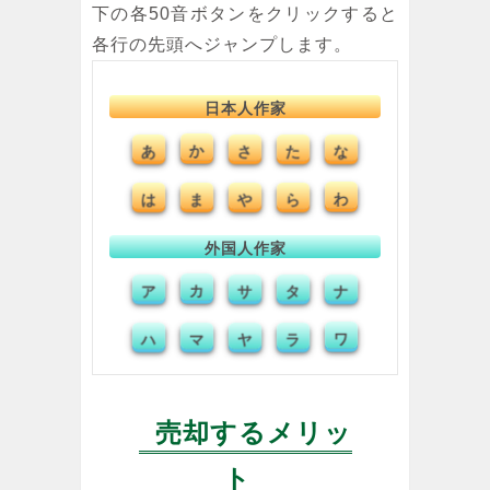
下の各50音ボタンをクリックすると
各行の先頭へジャンプします。
日本人作家
あ
か
さ
た
な
は
ま
や
ら
わ
外国人作家
ア
カ
サ
タ
ナ
ハ
マ
ヤ
ラ
ワ
売却するメリッ
ト