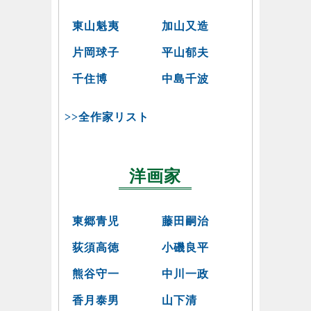
東山魁夷
加山又造
片岡球子
平山郁夫
千住博
中島千波
>>全作家リスト
洋画家
東郷青児
藤田嗣治
荻須高徳
小磯良平
熊谷守一
中川一政
香月泰男
山下清