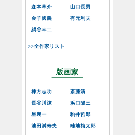
森本草介
山口長男
金子國義
有元利夫
絹谷幸二
>>全作家リスト
版画家
棟方志功
斎藤清
長谷川潔
浜口陽三
星襄一
駒井哲郎
池田満寿夫
畦地梅太郎