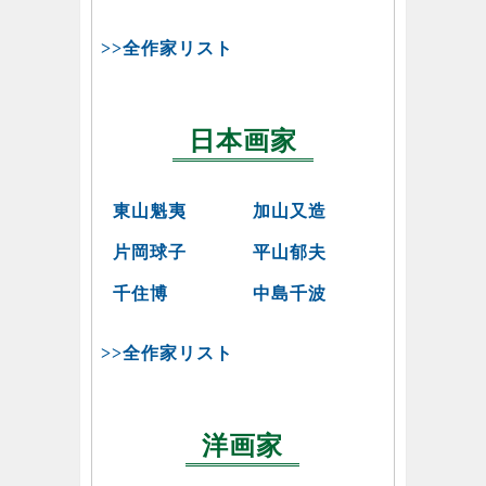
>>全作家リスト
日本画家
東山魁夷
加山又造
片岡球子
平山郁夫
千住博
中島千波
>>全作家リスト
洋画家