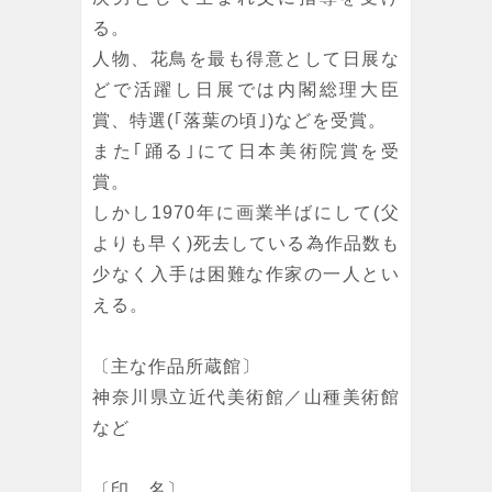
る。
人物、花鳥を最も得意として日展な
どで活躍し日展では内閣総理大臣
賞、特選(｢落葉の頃｣)などを受賞。
また｢踊る｣にて日本美術院賞を受
賞。
しかし1970年に画業半ばにして(父
よりも早く)死去している為作品数も
少なく入手は困難な作家の一人とい
える。
〔主な作品所蔵館〕
神奈川県立近代美術館／山種美術館
など
〔印 名〕