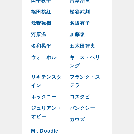
田中敦子
吉原治良
篠田桃紅
松谷武判
浅野弥衛
名坂有子
河原温
加藤泉
名和晃平
五木田智央
ウォーホル
キース・ヘリ
ング
リキテンスタ
フランク・ス
イン
テラ
ホックニー
コスタビ
ジュリアン・
バンクシー
オピー
カウズ
Mr. Doodle