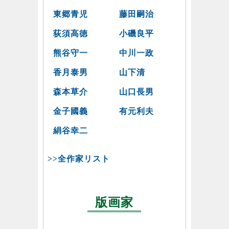
東郷青児
藤田嗣治
荻須高徳
小磯良平
熊谷守一
中川一政
香月泰男
山下清
森本草介
山口長男
金子國義
有元利夫
絹谷幸二
>>全作家リスト
版画家