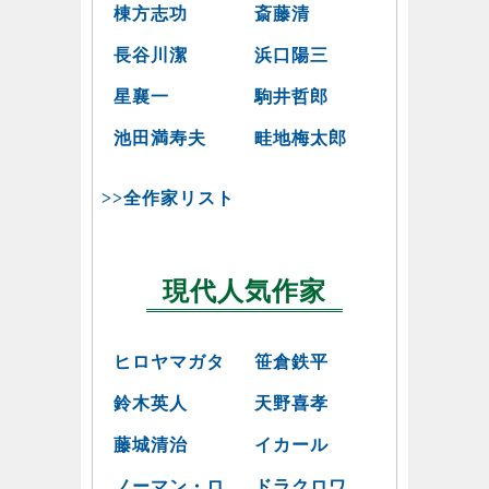
棟方志功
斎藤清
長谷川潔
浜口陽三
星襄一
駒井哲郎
池田満寿夫
畦地梅太郎
>>全作家リスト
現代人気作家
ヒロヤマガタ
笹倉鉄平
鈴木英人
天野喜孝
藤城清治
イカール
ノーマン・ロ
ドラクロワ