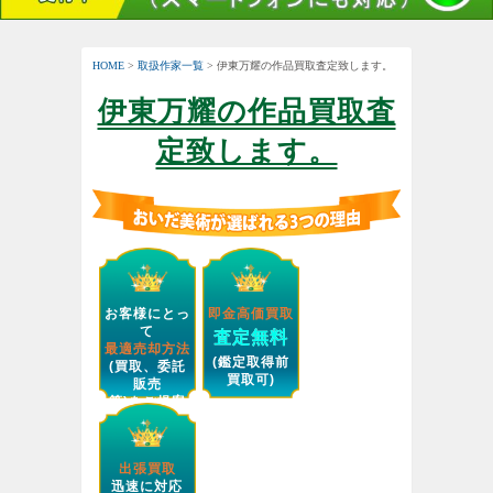
HOME
>
取扱作家一覧
> 伊東万耀の作品買取査定致します。
伊東万耀の作品買取査
定致します。
お客様にとっ
即金高価買取
て
査定無料
最適売却方法
(鑑定取得前
(買取、委託
買取可)
販売
等)をご提案
します。
出張買取
迅速に対応