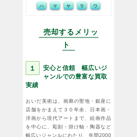
ハ
マ
ヤ
ラ
ワ
売却するメリッ
ト
１
安心と信頼 幅広いジ
ャンルでの豊富な買取
実績
おいだ美術は、画廊の聖地・銀座に
店舗をかまえて３０年余、日本画・
洋画から現代アートまで、絵画作品
を中心に、彫刻・掛け軸・陶器など
幅広いジャンルにわたり、年間2000