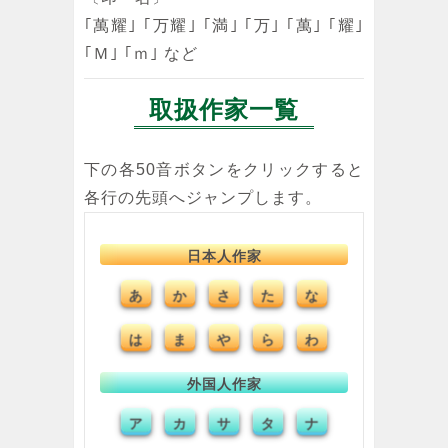
｢萬耀｣ ｢万耀｣ ｢満｣ ｢万｣ ｢萬｣ ｢耀｣
｢Ｍ｣ ｢ｍ｣ など
取扱作家一覧
下の各50音ボタンをクリックすると
各行の先頭へジャンプします。
日本人作家
あ
か
た
な
さ
は
ま
や
ら
わ
外国人作家
ア
カ
タ
ナ
サ