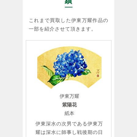
績
これまで買取した伊東万耀作品の
一部を紹介させて頂きます。
伊東万耀
紫陽花
紙本
伊東深水の次男である伊東万
耀は深水に師事し戦後期の日