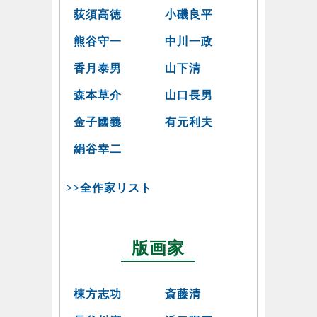
荻須高徳
小磯良平
熊谷守一
中川一政
香月泰男
山下清
森本草介
山口長男
金子國義
有元利夫
絹谷幸二
>>全作家リスト
版画家
棟方志功
斎藤清