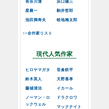
長谷川潔
浜口陽三
星襄一
駒井哲郎
池田満寿夫
畦地梅太郎
>>全作家リスト
現代人気作家
ヒロヤマガタ
笹倉鉄平
鈴木英人
天野喜孝
藤城清治
イカール
ノーマン・ロ
ドラクロワ
ックウェル
マックナイト