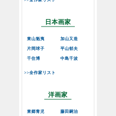
日本画家
東山魁夷
加山又造
片岡球子
平山郁夫
千住博
中島千波
>>全作家リスト
洋画家
東郷青児
藤田嗣治