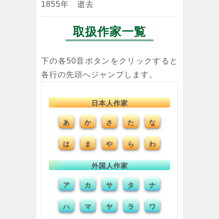
1855年 逝去
取扱作家一覧
下の各50音ボタンをクリックすると
各行の先頭へジャンプします。
日本人作家
さ
あ
か
た
な
は
ま
や
ら
わ
外国人作家
サ
ア
カ
タ
ナ
ハ
マ
ヤ
ラ
ワ