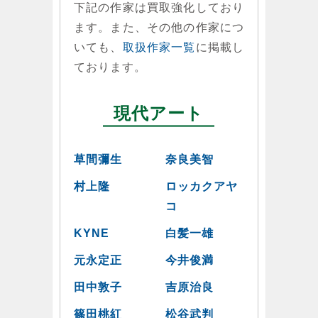
下記の作家は買取強化しており
ます。また、その他の作家につ
いても、
取扱作家一覧
に掲載し
ております。
現代アート
草間彌生
奈良美智
村上隆
ロッカクアヤ
コ
KYNE
白髪一雄
元永定正
今井俊満
田中敦子
吉原治良
篠田桃紅
松谷武判