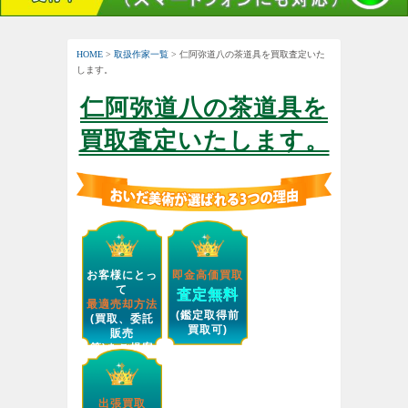
HOME
>
取扱作家一覧
> 仁阿弥道八の茶道具を買取査定いた
します。
仁阿弥道八の茶道具を
買取査定いたします。
お客様にとっ
即金高価買取
て
査定無料
最適売却方法
(鑑定取得前
(買取、委託
買取可)
販売
等)をご提案
します。
出張買取