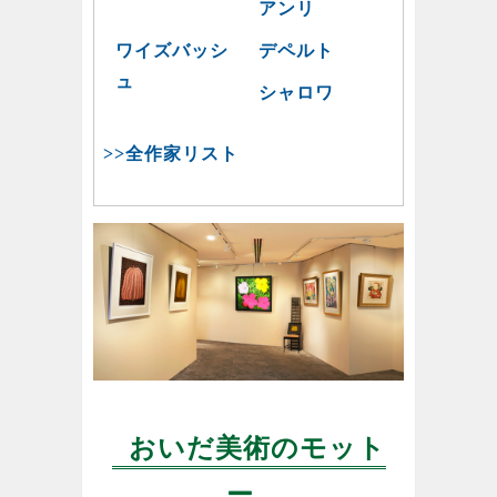
アンリ
ワイズバッシ
デペルト
ュ
シャロワ
>>全作家リスト
おいだ美術のモット
ー