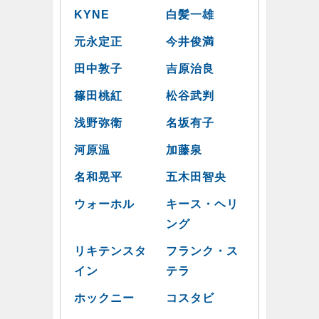
KYNE
白髪一雄
元永定正
今井俊満
田中敦子
吉原治良
篠田桃紅
松谷武判
浅野弥衛
名坂有子
河原温
加藤泉
名和晃平
五木田智央
ウォーホル
キース・ヘリ
ング
リキテンスタ
フランク・ス
イン
テラ
ホックニー
コスタビ