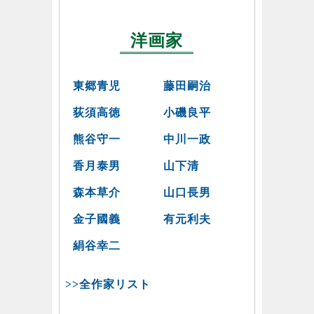
洋画家
東郷青児
藤田嗣治
荻須高徳
小磯良平
熊谷守一
中川一政
香月泰男
山下清
森本草介
山口長男
金子國義
有元利夫
絹谷幸二
>>全作家リスト