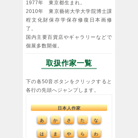
1977年 東京都生まれ。
2010年 東京藝術大学大学院博士課
程文化財保存学保存修復日本画修
了。
国内主要百貨店やギャラリーなどで
個展多数開催。
取扱作家一覧
下の各50音ボタンをクリックすると
各行の先頭へジャンプします。
日本人作家
あ
か
さ
た
な
は
ま
や
ら
わ