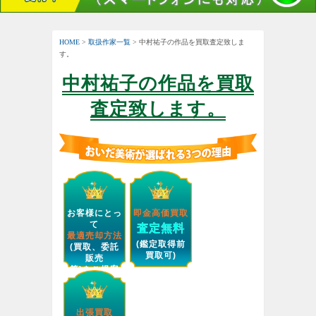
HOME
>
取扱作家一覧
> 中村祐子の作品を買取査定致しま
す。
中村祐子の作品を買取
査定致します。
お客様にとっ
即金高価買取
て
査定無料
最適売却方法
(鑑定取得前
(買取、委託
買取可)
販売
等)をご提案
します。
出張買取