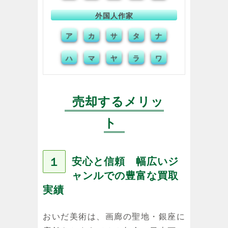
外国人作家
ア
カ
サ
タ
ナ
ハ
マ
ヤ
ラ
ワ
売却するメリッ
ト
１
安心と信頼 幅広いジ
ャンルでの豊富な買取
実績
おいだ美術は、画廊の聖地・銀座に