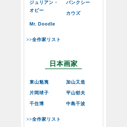
ジュリアン・
バンクシー
オピー
カウズ
Mr. Doodle
>>全作家リスト
日本画家
東山魁夷
加山又造
片岡球子
平山郁夫
千住博
中島千波
>>全作家リスト