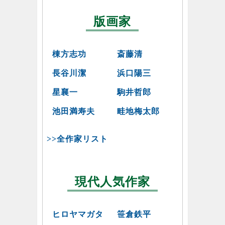
版画家
棟方志功
斎藤清
長谷川潔
浜口陽三
星襄一
駒井哲郎
池田満寿夫
畦地梅太郎
>>全作家リスト
現代人気作家
ヒロヤマガタ
笹倉鉄平