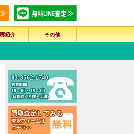
廊紹介
その他
0
3
-
3
5
6
2
-
1
7
4
0
営業時間
10：00～19：00
(日祝除く月曜～土曜)
買
取
査
定
し
て
み
る
査定フォームは
コチラ>>