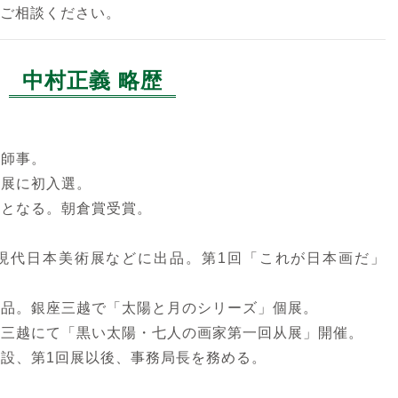
にご相談ください。
中村正義 略歴
に師事。
日展に初入選。
選となる。朝倉賞受賞。
。
、現代日本美術展などに出品。第1回「これが日本画だ」
に出品。銀座三越で「太陽と月のシリーズ」個展。
本橋三越にて「黒い太陽・七人の画家第一回从展」開催。
創設、第1回展以後、事務局長を務める。