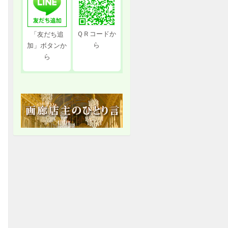
ＱＲコードか
「友だち追
ら
加」ボタンか
ら