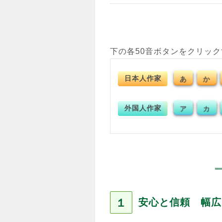
下の各50音ボタンをクリッ
日本人作家
か
あ
外国人作家
カ
ア
１
安心と信頼 幅広