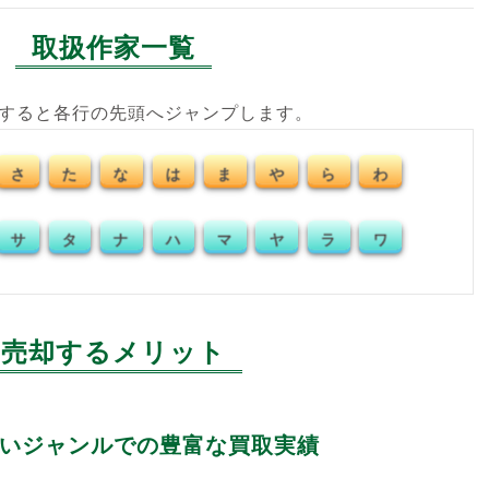
取扱作家一覧
クすると各行の先頭へジャンプします。
わ
さ
た
な
は
ま
や
ら
ワ
サ
タ
ナ
ハ
マ
ヤ
ラ
売却するメリット
いジャンルでの豊富な買取実績