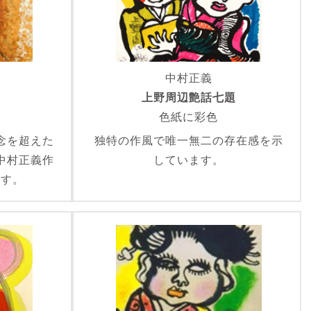
中村正義
上野周辺艶話七題
色紙に彩色
念を超えた
独特の作風で唯一無二の存在感を示
中村正義作
しています。
ます。