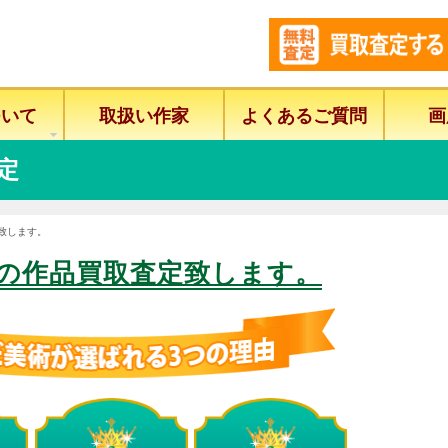
ついて
取扱い作家
よくあるご質問
画
定
致します。
の作品買取査定致します。