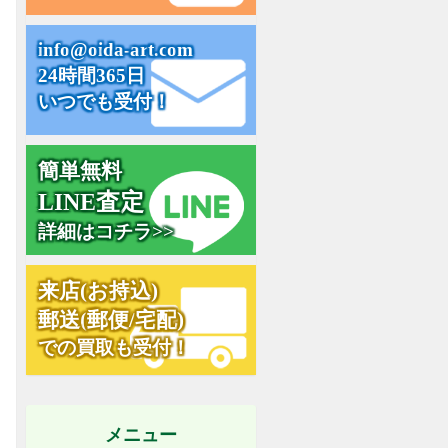
i
n
f
o
@
o
i
d
a
-
a
r
t
.
c
o
m
24時間365日
いつでも受付！
簡単無料
L
I
N
E
査
定
詳細はコチラ>>
来
店
(
お
持
込
)
郵
送
(
郵
便
/
宅
配
)
での買取も受付！
メニュー