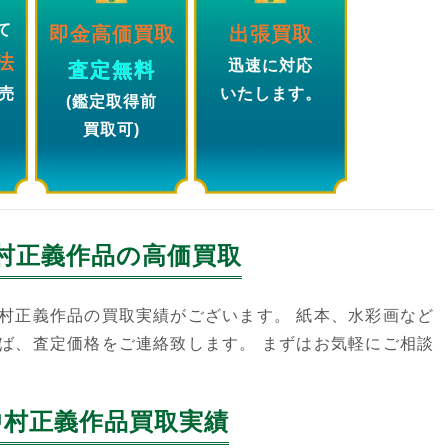
て
即金高価買取
出張買取
法
迅速に対応
査定無料
売
いたします。
(鑑定取得前
買取可)
村正義
作品の高価買取
村正義作品の買取実績がございます。 紙本、水彩画など
ば、査定価格をご連絡致します。 まずはお気軽にご相談
中村正義作品買取実績