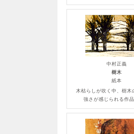
中村正義
樹木
紙本
木枯らしが吹く中、樹木
強さが感じられる作