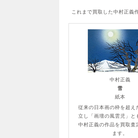
これまで買取した中村正義
中村正義
雪
紙本
従来の日本画の枠を超え
立し「画壇の風雲児」と
中村正義の作品を買取査
ます。